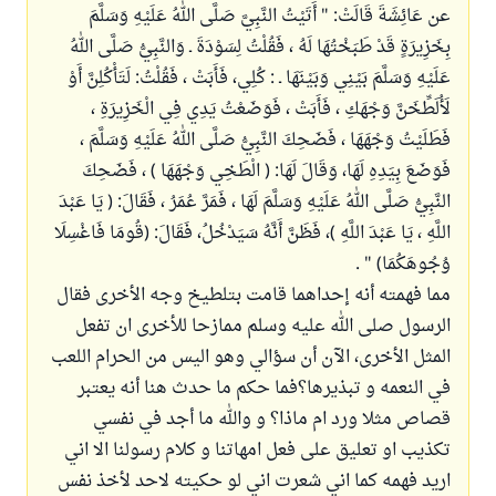
عن عَائِشَةَ قَالَتْ: " أَتَيْتُ النَّبِيَّ صَلَّى اللهُ عَلَيْهِ وَسَلَّمَ
بِخَزِيرَةٍ قَدْ طَبَخْتُهَا لَهُ ، فَقُلْتُ لِسَوْدَةَ ـ وَالنَّبِيُّ صَلَّى اللهُ
عَلَيْهِ وَسَلَّمَ بَيْنِي وَبَيْنَهَا ـ : كُلِي، فَأَبَتْ ، فَقُلْتُ: لَتَأْكُلِنَّ أَوْ
لَأُلَطِّخَنَّ وَجْهَكِ ، فَأَبَتْ ، فَوَضَعْتُ يَدِي فِي الْخَزِيرَةِ ،
فَطَلَيْتُ وَجْهَهَا ، فَضَحِكَ النَّبِيُّ صَلَّى اللهُ عَلَيْهِ وَسَلَّمَ ،
فَوَضَعَ بِيَدِهِ لَهَا، وَقَالَ لَهَا: ( الْطَخِي وَجْهَهَا ) ، فَضَحِكَ
النَّبِيُّ صَلَّى اللهُ عَلَيْهِ وَسَلَّمَ لَهَا ، فَمَرَّ عُمَرُ ، فَقَالَ: ( يَا عَبْدَ
اللَّهِ ، يَا عَبْدَ اللَّهِ )، فَظَنَّ أَنَّهُ سَيَدْخُلُ، فَقَالَ: (قُومَا فَاغْسِلَا
وُجُوهَكُمَا) " .
مما فهمته أنه إحداهما قامت بتلطيخ وجه الأخرى فقال
الرسول صلى الله عليه وسلم ممازحا للأخرى ان تفعل
المثل الأخرى، الآن أن سؤالي وهو اليس من الحرام اللعب
في النعمه و تبذيرها؟فما حكم ما حدث هنا أنه يعتبر
قصاص مثلا ورد ام ماذا؟ و والله ما أجد في نفسي
تكذيب او تعليق على فعل امهاتنا و كلام رسولنا الا اني
اريد فهمه كما اني شعرت اني لو حكيته لاحد لأخذ نفس