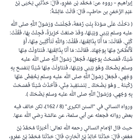
إبراهيم – رووه عن: مُحَمَّد بْن عَمْرٍو، قَالَ: حَدَّثَنِي يَحْيَى بْنُ
عَبْدِ الرَّحْمَنِ بن حاطبٍ، قَالَ: قَالَتْ عَائِشَةُ:
( دَخَلْتُ عَلَى سَوْدَةَ بِنْتِ زَمَعَةَ، فَجَلَسْتُ وَرَسُولُ اللَّهِ صلى الله
عليه وسلم بَيْنِي وَبَيْنَهَا، وَقَدْ صَنَعْتُ خَزِيرَةً، فَجِئْتُ بِهَا، فَقُلْتُ:
كُلِي. فَقَالَتْ: مَا أَنَا بِذَائِقَتِهَا، فَقُلْتُ: وَاللَّهِ لَتَأْكُلِينَ مِنْهَا، أَوْ
لَأُلَطِّخَنَّ مِنْهَا بِوَجْهِكَ. فَقَالَتْ: مَا أَنَا بِذَائِقَتِهَا. فَتَنَاوَلْتُ مِنْهَا
شَيْئًا، فَمَسَحْتُ بِوَجْهِهَا، فَجَعَلَ رَسُولُ اللَّهِ صلى الله عليه
وسلم يَضْحَكُ وَهُوَ بَيْنِي وَبَيْنَهَا، فَتَنَاوَلَتْ مِنْهَا شَيْئًا لِتَمْسَحَ بِهِ
وَجْهِي، فَجَعَلَ رَسُولُ اللَّهِ صلى الله عليه وسلم يَخْفِضُ عَنْهَا
رُكْبَتَهُ _ وَهُوَ يَضْحَكُ _ لِتَسْتَقِيدَ مِنِّي، فَأَخَذَتْ شَيْئًا فَمَسَحَتْ
بِهِ وَجْهِي، وَرَسُولُ اللَّهِ صلى الله عليه وسلم يَضْحَكُ ).
ورواه النسائي في "السنن الكبرى" (8 / 162)، لكن خالف فيه
بعض رواته فجعله عن أبي سلمة، عن عائشة رضي الله عنها.
حيث قال الإمام النسائي رحمه الله تعالى: أَخْبَرَنَا مُحَمَّدُ بْنُ
مَعْمَرٍ، قَالَ: حَدَّثَنَا خَالِدُ بْنُ الْحَارِثِ قَالَ: حَدَّثَنَا مُحَمَّدُ بْنُ عَمْرٍو،