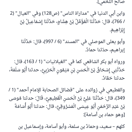
صالح اللخمي].
وابن أبي الدنيا في "مداراة الناس" (ص128) وفي "العيال" (2
/ 766)، قال: حَدَّثَنَا الْمُؤَمِّلُ بْنُ هِشَامٍ، حَدَّثَنَا إِسْمَاعِيلُ بْنُ
إِبْرَاهِيمَ.
وأبو يعلى الموصلي في "المسند" (6 / 997)، قال: حَدَّثَنَا
إبراهيم، حدّثنا حمادٌ.
ورواه أبو بكر الشافعي كما في "الغيلانيات" (1 / 163)، قال:
حَدَّثَنِي إِسْحَاقُ بْنُ الْحَسَنِ بْنِ مَيْمُونٍ الْحَرْبِيُّ، حدثنا أَبُو سَلَمَةَ،
حدثنا حَمَّادٌ.
والقطيعي في زوائده على "فضائل الصحابة للإمام أحمد" (1 /
349)، قال: حَدَّثَنَا عَلِيُّ بْنُ الْحَسَنِ الْقَطِيعِيُّ، قَالَ: حدثنا مُوسَى
بْنُ عَبْدِ الرَّحْمَنِ أَبُو عِيسَى الْمَسْرُوقِيُّ، قال: حدثنا أَبُو أُسَامَةَ
[وهو حماد بن أسامة]:
كلهم – سعيد، وحمادٌ بن سلمة، وأبو أسامة، وإسماعيل بن