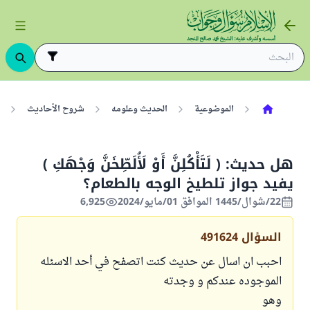
الموضوعية
الحديث وعلومه
شروح الأحاديث
هل حديث: ( لَتَأْكُلِنَّ أَوْ لَأُلَطِّخَنَّ وَجْهَكِ )
يفيد جواز تلطيخ الوجه بالطعام؟
22/شوال/1445 الموافق 01/مايو/2024
6,925
السؤال
491624
احبب ان اسال عن حديث كنت اتصفح في أحد الاسئله
الموجوده عندكم و وجدته
وهو