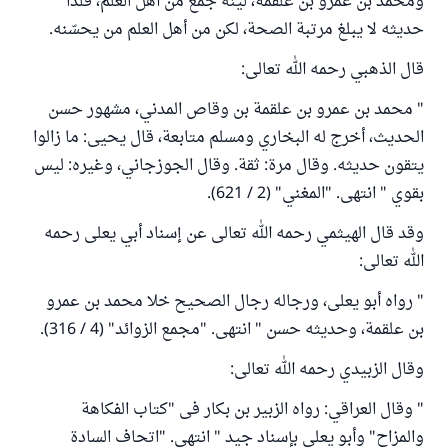
ومحمد بن عمرو بن علقمة، ليّنه جمع من أهل العلم، فلذا
حديثه لا يبلغ مرتبة الصحة، لكن من أهل العلم من يحسّنه.
قال الذهبي رحمه الله تعالى:
" ‌محمد ‌بن ‌عمرو ‌بن علقمة بن وقاص المدني، مشهور حسن
الحديث، أخرج له البخاري ومسلم متابعة، قال يحيى: ما زالوا
يتقون حديثه. وقال مرة: ثقة. وقال الجوزجاني، وغيره: ليس
بقوي " انتهى. "المغني" (2 / 621).
وقد قال الهيثمي رحمه الله تعالى عن إسناد أبي يعلى رحمه
الله تعالى:
" رواه أبو يعلى، ورجاله رجال الصحيح خلا محمد بن عمرو
بن علقمة، وحديثه حسن " انتهى. "مجمع الزوائد" (4 / 316).
وقال الزبيدي رحمه الله تعالى:
" وقال العراقي: رواه الزبير بن بكار فى "كتاب الفكاهة
والمزاح" وأبو يعلى بإسناد جيد " انتهى. "اتحاف السادة