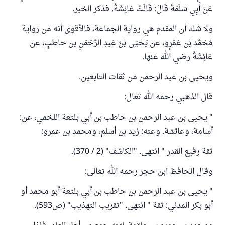
عَنْ أَبِي سَلَمَةَ قَالَ: قَالَتْ عَائِشَةُ, فذكر الخبر.
ولا شك أن المقدم هي رواية الجماعة، فالأقوى أنه من رواية
مُحَمَّد بْن عَمْرٍو، عن يَحْيَى بْنُ عَبْدِ الرَّحْمَنِ بن حاطبٍ، عن
عَائِشَةُ رضي الله عنها.
ويحيى بن عبد الرحمن من ثقات التابعين.
قال الذهبي رحمه الله تعال:
" يحيى ‌بن ‌عبد ‌الرحمن ‌بن ‌حاطب بن أبي بلتعة اللخمي، عن:
أسامة، وعائشة. وعنه: زيد بن أسلم، ومحمد بن عمرو:
ثقة رفيع القدر " انتهى. "الكاشف" (2 / 370).
وقال الحافظ ابن حجر رحمه الله تعالى:
" يحيى بن ‌عبد ‌الرحمن ‌بن ‌حاطب بن أبي بلتعة أبو محمد أو
أبو بكر المدني: ثقة " انتهى. "تقريب التهذيب" (ص593).