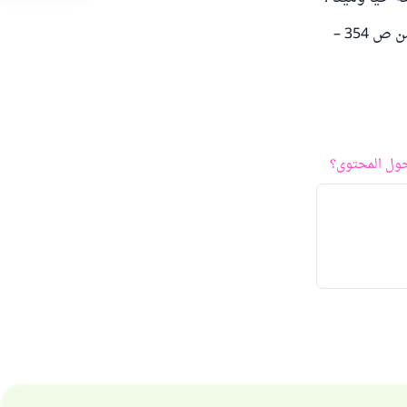
وللمزيد : انظر إلى كتاب : " أحكام الجراحة الطبية " للشيخ محمد المختار الشنقيطي ( من ص 354 –
ول المحتوى؟