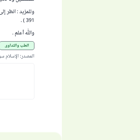
391 ) .
والله أعلم .
الطب والتداوي
المصدر
:
الإسلام س