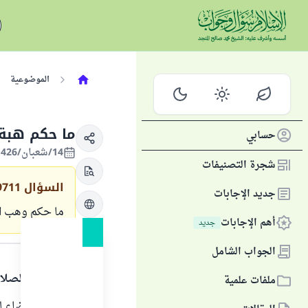
الموضوعية
ما حكم هبة 
حسابي
14/شعبان/1426 الموافق 18/سبتمبر/2005
شجرة التصنيفات
السؤال
9711
جديد الإجابات
ما حكم وهب ال
أهم الإجابات
جديد
الجواب
الجواب الشامل
الحمد لله والصلا
ملفات علمية
التبرع بالأعضاء ل