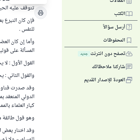
المقالات
تتوقف عليه الحيا
الكتب
فإن كان التبرع بع
أرسل سؤالاً
للنفس .
المحفوظات
وأما إن كان العضو
المسألة على قولين
تصفح دون انترنت
جديد
القول الأول : لا 
شاركنا ملاحظاتك
والقول الثاني : ي
العودة للإصدار القديم
وقد صدرت فتاوى ب
كبار العلماء بالم
وهو قول طائفة من
وقد اختار بعض الع
للمسلمين ولا ذمياً