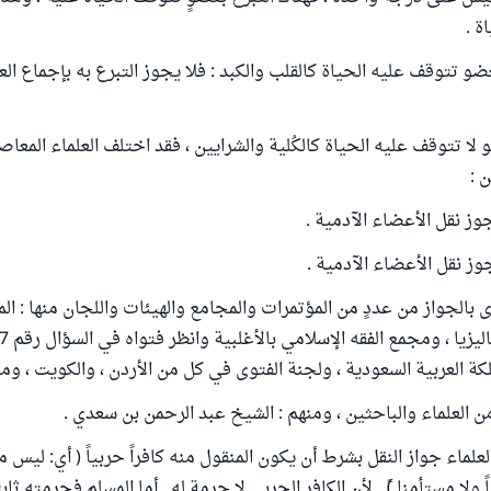
ة .
ضو تتوقف عليه الحياة كالقلب والكبد : فلا يجوز التبرع به بإجماع العلم
 لا تتوقف عليه الحياة كالكُلية والشرايين ، فقد اختلف العلماء المع
 :
يجوز نقل الأعضاء الآدمية .
جوز نقل الأعضاء الآدمية .
الجواز من عددٍ من المؤتمرات والمجامع والهيئات واللجان منها : الم
ملكة العربية السعودية ، ولجنة الفتوى في كل من الأردن ، والكويت ، ومص
 العلماء والباحثين ، ومنهم : الشيخ عبد الرحمن بن سعدي .
لماء جواز النقل بشرط أن يكون المنقول منه كافراً حربياً ( أي: ليس مع
 ولا مستأمنا )ً , لأن الكافر الحربي لا حرمة له , أما المسلم فحرمته ثابتة