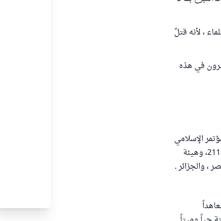
اء ، لأنه قتلٌ
اصرون في هذه
ؤتمر الإسلامي
الدولي المنعقد بماليزيا ، ومجمع الفقه الإسلامي بالأغلبية وانظر فتواه في السؤال رقم 2117، وهيئة
ر ، والجزائر .
اهداً
 حياً وميتاً .