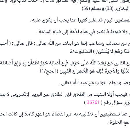
ول صلى الله عليه وسلم ( آية المنافق ثلاث إذا حدث كذب وإذا وعد
33) ومسلم (59)
مسلمين اليوم قد تغير كثيرا عما يجب أن يكون عليه .
ولا قنوط فالخير في هذه الأمة إلى قيام الساعة .
من مصائب ومتاعب إنما هو ابتلاء من الله تعالى : قال تعالى : ( أَحَسِبَ ا
 آَمَنَّا وَهُمْ لا يُفْتَنُونَ ) العنكبوت/2
َّاسِ مَنْ يَعْبُدُ اللَّهَ عَلَى حَرْفٍ فَإِنْ أَصَابَهُ خَيْرٌ اطْمَأَنَّ بِهِ وَإِنْ أَصَابَتْهُ فِ
ُّنْيَا وَالآَخِرَةَ ذَلِكَ هُوَ الْخُسْرَانُ الْمُبِينُ ) الحج/11
ضا ورجاء الثواب من عند الله تعالى .
فيجب أولا التثبت من الطلاق فإن الطلاق عبر البريد الإلكتروني لا يعتد
نظري سؤال رقم (
36761
)
ق فما تستطيعين أن تطالبيه به عبر القضاء هو المهر كاملا إن كانت الخ
قع الخلوة ،