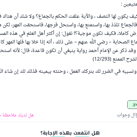
ثيمين :
 كيف يكون لها النصف ، والآية علقت الحكم بالجماع؟ ولا شك أن هناك ف
فالجماع تلذذ بها، واستمتع بها، واستحل فرجها، فاستحقت المهر، لكن م
ض كاملا، فكيف تكون موجبة؟! نقول: إن أكثر أهل العلم في هذه المسأ
ع الصحابة – رضي الله عنهم – على ذلك ، أنه إذا خلا بها فلها المهر كام
وقد ذكر عن الإمام أحمد رواية ينبغي أن تكون قاعدة، قال: لأنه استحل 
 الممتع (12/293)
وتسببه في الضرر لك بتركك العمل ، وحنثه بيمينه فذلك لك إن شاء الله
اق
ؤال وجواب
هل لديك ملاحظة ح
هل انتفعت بهذه الإجابة؟