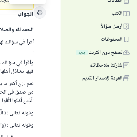
مالاً إذا احتج
المقالات
الكتب
الجواب
أرسل سؤالاً
الحمد لله والصلا
المحفوظات
أقرأ في سؤالك له
.
تصفح دون انترنت
جديد
وأقرأ في سؤالك ن
شاركنا ملاحظاتك
فيها تخاذل أهلها 
العودة للإصدار القديم
نعم . إن أكثر ما
من صدق في الحديث ،
الَّذِينَ آَمَنُوا اتَّقُوا
وقوله تعالى : ( الَّذِين
وقوله تعالى : (وَالْمُو