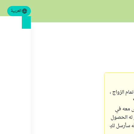
العربية
مام الزواج ،
ش معه في
ر له الحصول
ه سأرسل لكِ