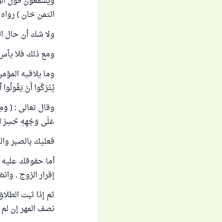
ويسمعون قول الرس
ائتمن خان ) رواه البخاري (
ولا شك أن حال ال
ومع ذلك فلا يأس 
وما يلاقيه المؤمن 
يُتْرَكُوا أَنْ يَقُولُوا
وقال تعالى : ( وَمِنَ الن
عَلَى وَجْهِهِ خَسِرَ الد
فعليك بالصبر والر
أما حقوقك عليه ، 
إقرار الزوج . وا
ثم إذا ثبت الطلا
نصف المهر إن لم ت