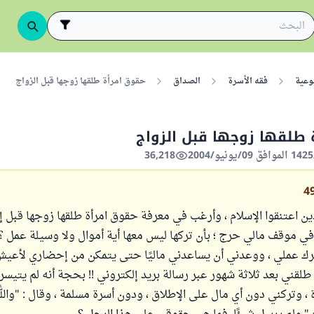
وعية
فقه الأسرة
الصداق
حقوق امرأة طلقها زوجها قبل الزواج
 طلقها زوجها قبل الزواج
36,218
4
لذين اعتنقوا الإسلام ، وأرغب في معرفة حقوق امرأة طلقها زوجها قبل إت
في موقف مالي حرج ؛ بأن تركها ليس معها أية أموال ولا وسيلة عمل ؟
ك عملي ، ووعدني أن يساعدني ماليًا حتى يتمكن من إحضاري لأعي
 طلقني بعد ثلاثة شهور عبر رسالة بريد إلكتروني !! بحجة أنه لم يتيس
، وتركني دون أي مال على الإطلاق ، ودون أسرة مسلمة ، وقال : "والل