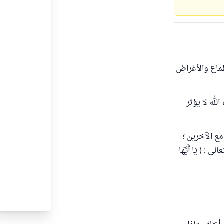
طماع والأغراض
له لا يؤثر
ع الآخرين ؛
( يَا أَيُّهَا