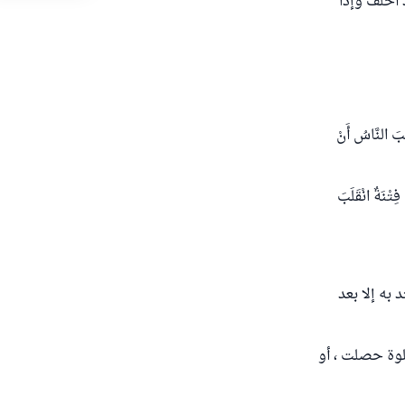
 أخلف وإذا
لنَّاسُ أَنْ
تْنَةٌ انْقَلَبَ
 به إلا بعد
لوة حصلت ، أو