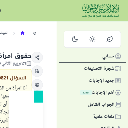
الموض
حقوق امرأة
حسابي
21/ربيع الثاني/1425 الموافق 09/يونيو/2004
شجرة التصنيفات
السؤال
9821
جديد الإجابات
أنا امرأة من ا
أهم الإجابات
جديد
بعد أن وضعها 
طلب مني أن تر
الجواب الشامل
بلده ، ثم فجأة
ملفات علمية
لي على تأشيرة 