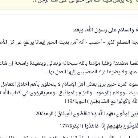
ت" ولم يرسل شيئًا. فما هي حقوقي على هذا الرجل ؟.
ة والسلام على رسول الله، وبعد:
جة المسلم الذي – أحسب - أنه آمن بدينه الحق إيمانا يرتفع عن كل الأ
فسا مطمئنة وقلبا مؤمنا بالله سبحانه وتعالى وبعقيدة راسخة إن شاء ال
عنها ولا يضرها ترك المنتسبين إليها العمل بها .
 يسوء المرء حين يرى بعض أهل الإسلام لا يتحلون بأهم أخلاق التعامل م
 ووفاء بالوعود ، والتزام بالمواثيق ، وهم يقرؤون في كتاب الله تعالى : 
 اللَّهَ وَكُونُوا مَعَ الصَّادِقِينَ ) التوبة/119
َ يُوفُونَ بِعَهْدِ اللَّهِ وَلا يَنْقُضُونَ الْمِيثَاقَ ) الرعد/20
فُونَ بِعَهْدِهِمْ إِذَا عَاهَدُوا ) البقرة/177