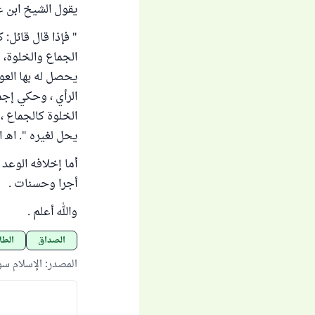
يقول الشيخ ابن ع
" فإذا قال قائل:
الجماع والخلوة، 
يحصل له بها العو
الرأي ، وحكي إجما
الخلوة كالجماع ، 
يحل لغيره ". اهـ الشرح
أما إخلافه الوعد 
أجرا وحسنات .
والله أعلم .
الصداق
الطل
المصدر
:
الإسلام س