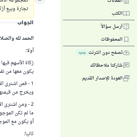
كمجموعة الأسه
المقالات
تجارة وبيع أزكي 2.5‎%‎ من قي
الكتب
الجواب
أرسل سؤالاً
الحمد لله والصلا
المحفوظات
أولا:
تصفح دون انترنت
جديد
زكاة الأسهم فيها
شاركنا ملاحظاتك
يكون معها من نقو
العودة للإصدار القديم
1 - فمن اشترى ا
ويخرج من قيمتها 
2 - ومن اشترى ا
ما لم تكن الموجو
أو يكون مع الموج
ثانيا: