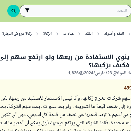
الفقه وأصوله
الفقه
عبادات
الزكاة
زكاة عروض التجارة
ينوي الاستفادة من ريعها ولو ارتفع سهم إل
 فكيف يزكيها؟
1,826
49
هم شركات تخرج زكاتها، وأنا نيتي الاستثمار لأستفيد من ريعها، لك
ره إلى ضعف قيمة ما اشتريته ـ ولو بعد سنوات ـ بعت سهم الشركة، بح
مجموع ما أبيع من أسهم لا تزيد قيمتها عن نصف ‎من قيمة كل أسهمي، دو
 محددة، فقط الشركة التي يرتفع قيمتها، فهل يمكن أن أعتبر ما است