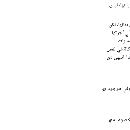
 باعها، ليس
قائها، لكن
ي أجرتها،
مارات
زكاة في نفس
ا" انتهى من
 وفي موجوداتها
مخصوما منها