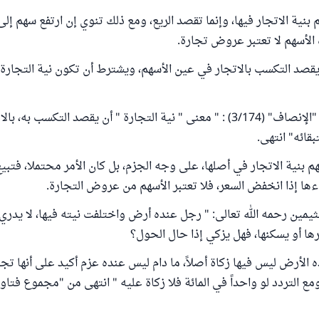
م بنية الاتجار فيها، وإنما تقصد الريع، ومع ذلك تنوي إن ارتفع سهم 
 الأسهم لا تعتبر عروض تجارة.
 يقصد التكسب بالاتجار في عين الأسهم، ويشترط أن تكون نية التجارة به
قال المرداوي في "الإنصاف" (3/174) : " معنى " نية التجارة " أن يقصد التكسب 
بقائه" انتهى.
هم بنية الاتجار في أصلها، على وجه الجزم، بل كان الأمر محتملا، فتبيع 
اءها إذا انخفض السعر، فلا تعتبر الأسهم من عروض التجارة.
يمين رحمه الله تعالى: " رجل عنده أرض واختلفت نيته فيها، لا يدري
رها أو يسكنها، فهل يزكي إذا حال الحول؟
 الأرض ليس فيها زكاة أصلاً، ما دام ليس عنده عزم أكيد على أنها تجا
ومع التردد لو واحداً في المائة فلا زكاة عليه " انتهى من "مجموع فتا