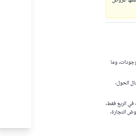
نصفها عروض
وجودات، وما
ال الحول،
 في الريع فقط،
روض التجارة،