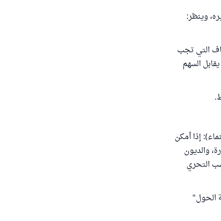
ره، وينظر:
صناف التي تجب
كاة أيضاً فيما يقابل السهم
ها (النماء): إذا أمكن
ة، والديون
سب التحري
ة الحول"