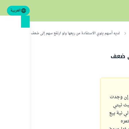
العربية
لديه أسهم ينوي الاستفادة من ريعها ولو ارتفع سهم إلى ضعف قيمته باعه، فكيف يز
ى ضعف
ن إن وجدت
يث نيتي
ن أن تكون لي نية بيع
ثمره