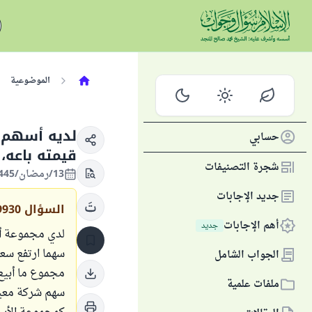
الموضوعية
لديه أسهم 
حسابي
قيمته باعه،
شجرة التصنيفات
13/رمضان/1445 الموافق 23/مارس/2024
جديد الإجابات
السؤال
9930
أهم الإجابات
جديد
لدي مجموعة أس
سهما ارتفع سع
الجواب الشامل
ملفات علمية
سهم شركة معينة