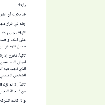
رابعا:
قد ذكرت أن الشرك
جاء في قرار مجمع
"أولاً: تجب زكاة 
على ذلك، أو صدر ب
حصل تفويض من صا
ثانياً: تخرج إدار
أموال المساهمين 
الذي تجب فيه الز
الشخص الطبيعي، و
ثالثاً: إذا لم تز
من "مجلة المجمع" (ع 4، ج 1
وإذا كانت الشرك