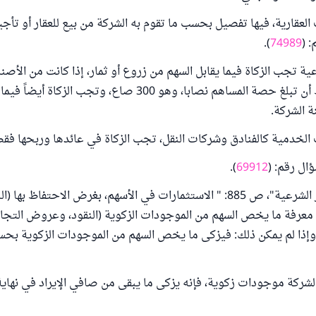
 العقارية، فيها تفصيل بحسب ما تقوم به الشركة من بيع للعقار أو تأجي
 (
74989
).
راعية تجب الزكاة فيما يقابل السهم من زروع أو ثمار، إذا كانت من الأ
فيها الزكاة، بشرط أن تبلغ حصة المساهم نصابا، وهو 300 صاع، وتجب الز
 الشركة.
ال رقم: (
69912
).
جاء في "المعايير الشرعية"، ص 885: " الاستثمارات في الأسهم، بغرض الاحتفاظ ب
معرفة ما يخص السهم من الموجودات الزكوية (النقود، وعروض التجار
 وإذا لم يمكن ذلك: فيزكى ما يخص السهم من الموجودات الزكوية بح
الشركة موجودات زكوية، فإنه يزكى ما يبقى من صافي الإيراد في نهاي