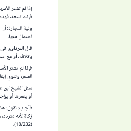
إذا لم تشتر الأسه
فإنك تبيعه، فهذه
ونية التجارة: أن
احتمال معها.
بإتلافه، أو مع است
فإذا لم تشتر الأس
السعر، وتنوي إبق
سئل الشيخ ابن عث
أو يعمرها أو يؤج
فأجاب: نقول: هذه
زكاة لأنه متردد، 
(18/232).