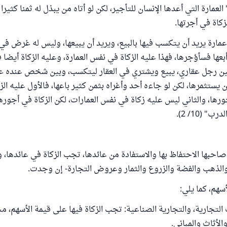
العمارة التي أعدها الإنسان للتأجير، لكن لو أتاه من يبذل له ثمنا كثيرا
لزكاة في أجرتها.
مارة يريد أن يتكسب فيها بالبيع، ويريد أن يبيعها، وليس له غرض في ب
عها فسأؤجرها، فهذا عليه الزكاة في نفس العمارة، وعليه الزكاة أيضا ف
ين رجل عقاري، يبيع ويشتري في العقار ليتكسب، وبين شخص عنده ع
ن يستثمرها، لكن لو جاءه أحد وأغراه بثمن كثير باعها، فالأول عليه ال
ورها، والثاني ليس عليه زكاة في نفس العمارات، لكن الزكاة في أجوره
 (10/ 2).
 صاحبها الاحتفاظ بها والاستفادة من عائدها، تجب الزكاة في عائدها،
 والذهب والفضة والزروع والثمار وعروض التجارة- إن وجدت.
سهم، كما يلي:
ت التجارية، والتجارية الصناعية: تجب الزكاة فيها على قيمة الأسهم، 
الأثاث والمباني.