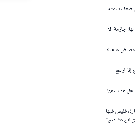
إلى ضعف قيمته
ا: جازمة؛ لا
به، بالاعتياض عنه، لا
إذا ارتفع
 هل هو يبيعها
رة، فليس فيها
وى ابن عثيمين"