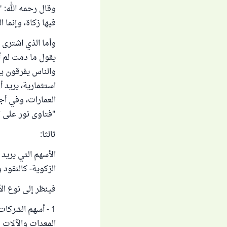
وقال رحمه الله: " 
فيها زكاة، وإنما ا
وأما الذي اشترى ع
يقول ما دمت لم أب
والناس يفرقون ب
استثمارية، يريد أ
العمارات، وفي أج
"فتاوى نور على الدرب"
ثالثا:
الأسهم التي يريد
الزكوية- كالنقود
فينظر إلى نوع الأ
1 - أسهم الشركا
المعدات والآلات و