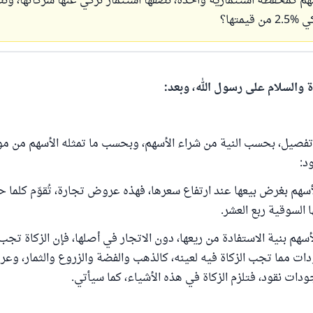
م كمحفظة استثمارية واحدة، نصفها استثمار تزكي عنها شركاتها، و
متها؟
ة والسلام على رسول الله، وبعد:
 تفصيل، بحسب النية من شراء الأسهم، وبحسب ما تمثله الأسهم من م
د:
لأسهم بغرض بيعها عند ارتفاع سعرها، فهذه عروض تجارة، تُقوّم كلما ح
السوقية ربع العشر.
لأسهم بنية الاستفادة من ريعها، دون الاتجار في أصلها، فإن الزكاة تجب
دات مما تجب الزكاة فيه لعينه، كالذهب والفضة والزروع والثمار، وع
ودات نقود، فتلزم الزكاة في هذه الأشياء، كما سيأتي.