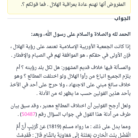
المفروض أنها تهتم عادة بمراقبة الهلال . فما قولكم ؟.
الجواب
الحمد لله والصلاة والسلام على رسول الله، وبعد:
إذا كانت الجمعية الأوربية الإسلامية تعتمد على رؤية الهلال ،
فإن الأولى في حقكم ، هو الموافقة لهم في الصيام والإفطار .
والمسألة فيها خلاف قديم المشهور: هل لكل بلد رؤيته ؟ أم
يلزم الجميع اتباع من رأوا الهلال ولو اختلفت المطالع ؟ وهو
خلاف سائغ مبني على الاجتهاد ، ولا حرج على أحد في الأخذ
بأحد هذين القولين حسب ما يظهر له من الأدلة .
ولعل أرجح القولين أن اختلاف المطالع معتبر ، وقد سبق بيان
طرف من أدلة هذا القول في جواب السؤال رقم (
50487
) .
ومما يدل على ذلك : ما رواه مسلم (1819) عَنْ كُرَيْبٍ أَنَّ أُمَّ
الْفَضْلِ بِنْتَ الْحَارِثِ بَعَثَتْهُ إِلَى مُعَاوِيَةَ بِالشَّامِ قَالَ : فَقَدِمْتُ