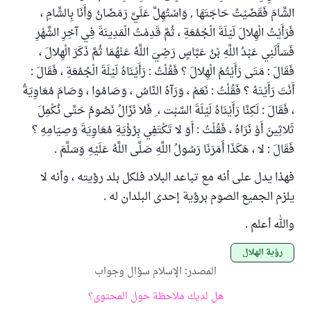
الشَّامَ فَقَضَيْتُ حَاجَتَهَا , وَاسْتُهِلَّ عَلَيَّ رَمَضَانُ وَأَنَا بِالشَّامِ ،
فَرَأَيْتُ الْهِلالَ لَيْلَةَ الْجُمُعَةِ ، ثُمَّ قَدِمْتُ الْمَدِينَةَ فِي آخِرِ الشَّهْرِ
فَسَأَلَنِي عَبْدُ اللَّهِ بْنُ عَبَّاسٍ رَضِيَ اللَّهُ عَنْهُمَا ثُمَّ ذَكَرَ الْهِلالَ ،
فَقَالَ : مَتَى رَأَيْتُمْ الْهِلالَ ؟ فَقُلْتُ : رَأَيْنَاهُ لَيْلَةَ الْجُمُعَةِ ، فَقَالَ :
أَنْتَ رَأَيْتَهُ ؟ فَقُلْتُ : نَعَمْ ، وَرَآهُ النَّاسُ ، وَصَامُوا ، وَصَامَ مُعَاوِيَةُ
، فَقَالَ : لَكِنَّا رَأَيْنَاهُ لَيْلَةَ السَّبْت ، ِ فَلا نَزَالُ نَصُومُ حَتَّى نُكْمِلَ
ثَلاثِينَ أَوْ نَرَاهُ ، فَقُلْتُ : أَوَ لا تَكْتَفِي بِرُؤْيَةِ مُعَاوِيَةَ وَصِيَامِهِ ؟
فَقَالَ : لا ، هَكَذَا أَمَرَنَا رَسُولُ اللَّهِ صَلَّى اللَّهُ عَلَيْهِ وَسَلَّمَ .
فهذا يدل على أنه مع تباعد البلاد فلكل بلد رؤيته ، وأنه لا
يلزم الجميع الصوم برؤية إحدى البلدان له .
والله أعلم .
رؤية الهلال
المصدر
:
الإسلام سؤال وجواب
هل لديك ملاحظة حول المحتوى؟