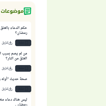
موضوعات 
حكم الدعاء بالعتق 
رمضان؟
حفظ
تنزيل
من لم يصم بسبب ا
العتق من النار؟
حفظ
تنزيل
صحة حديث "أوله ر
حفظ
تنزيل
ليس هناك دعاء مخ
رمضان .