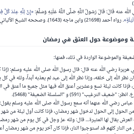
له عنه قَالَ: قَالَ رَسُولُ اللَّهِ صَلَّى اللَّهُ عَلَيْهِ وَسَلَّمَ:
إِنَّ لِلَّهِ عِنْدَ كُلِّ ف
يْلَةٍ
. رواه أحمد (21698) وابن ماجه (1643). وصححه ا
ة وموضوعة حول العتق في رمضان
ضعيفة والموضوعة الواردة في ذلك، فمنها:
 هريرة رضي الله عنه قال: قال رسول الله صلى الله عليه وسلم: (إذا ك
نظر الله إلى خلقه، وإذا نظر الله إلى عبد لم يعذبه أبداً، ولله في كل 
، فإذا كانت ليلة تسع وعشرين أعتق الله فيها مثل جميع ما أعتق في ال
ف الترغيب" (591) و "السلسلة الضعيفة" (5468).
باس رضي الله عنهما أنه سمع رسول الله صلى الله عليه وسلم يقول: 
من الحول إلى الحول لدخول شهر رمضان، فإذا كانت أول ليلة من شه
عرش يقال لها المثيرة... قال: ولله عز وجل في كل يوم من شهر رمضا
من النار كلهم قد استوجبوا النار، فإذا كان آخر يوم من شهر رمضان أع