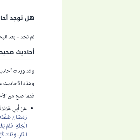
هل توجد أحاد
لم نجد – بعد ال
أحاديث صحيحة
وقد وردت أحاديث 
وهذه الأحاديث م
فمما صح من الأح
عَنْ أَبِي هُرَيْرَ
رَمَضَانَ صُفِّدَتْ 
الْجَنَّةِ، فَلَمْ يُغ
النَّارِ، وَذَلكَ كُلُّ