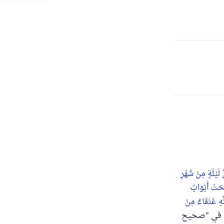
ُ لَيْلَةٍ مِنْ شَهْرِ
ّحَتْ أَبْوَابُ
َّهِ عُتَقَاءُ مِنْ
 الشيخ الألباني في "صحيح