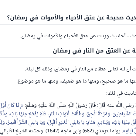
يث صحيحة عن عتق الأحياء والأموات في رمضان؟
بحث – أحاديث وردت عن عتق الأحياء والأموات في رمضان.
 عن العتق من النار في رمضان
أن لله تعالى عتقاء من النار في رمضان، وذلك كل ليلة.
نها ما هو صحيح، ومنها ما هو ضعيف، ومنها ما هو موضوع.
اديث في ذلك:
ةَ رضي الله عنه قَالَ: قَالَ رَسُولُ اللَّهِ صَلَّى اللَّهُ عَلَيْهِ وَسَلَّمَ:
إِذَا كَانَ أَوَّل
الشَّيَاطِينُ، وَمَرَدَةُ الْجِنِّ، وَغُلِّقَتْ أَبْوَابُ النَّارِ، فَلَمْ يُفْتَحْ مِنْهَا بَابٌ، وَفُتِ
ْلَقْ مِنْهَا بَابٌ، وَيُنَادِي مُنَادٍ: يَا بَاغِيَ الْخَيْرِ أَقْبِلْ، وَيَا بَاغِيَ الشَّرِّ أَقْصِرْ، وَلِل
 لَيْلَةٍ
. رواه الترمذي (682) وابن ماجه (1642). وحسَّنه