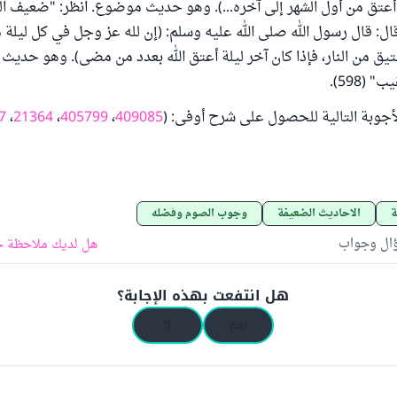
 أعتق من أول الشهر إلى آخره...). وهو حديث موضوع. انظر: "ضعيف الترغي
ل: قال رسول الله صلى الله عليه وسلم: (إن لله عز وجل في كل ليلة
يق من النار، فإذا كان آخر ليلة أعتق الله بعدد من مضى). وهو حديث
(598).
أجوبة التالية للحصول على شرح أوفى: (
409085
،
405799
،
21364
،
7
ة
الأحاديث الضعيفة
وجوب الصوم وفضله
ؤال وجواب
هل لديك ملاحظة ح
هل انتفعت بهذه الإجابة؟
نعم
لا