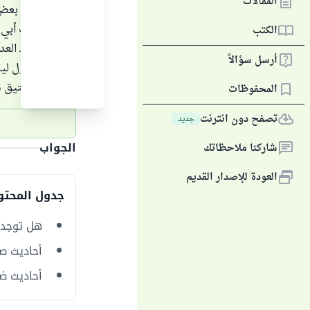
المقالات
وردت بعض ا
حديث أبي ه
الكتب
- هناك الع
أرسل سؤالاً
كان أول لي
ألف عتيق م
المحفوظات
تصفح دون انترنت
جديد
الجواب
شاركنا ملاحظاتك
العودة للإصدار القديم
جدول المحتو
هل توجد 
أحاديث صح
أحاديث ض