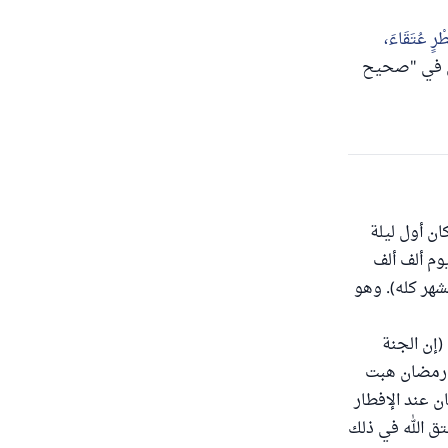
ِطْرٍ عُتَقَاءَ،
لشيخ الألباني في "صحيح
ان أول ليلة
يوم ألف ألف
شهر كله). وهو
(إن الجنة
ر رمضان هبت
ن عند الإفطار
تق الله في ذلك