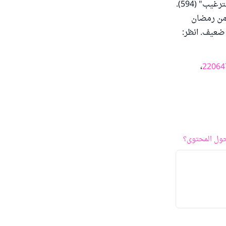
ب" (594).
 من رمضان
 ضعيف. انظر:
،
22064
ول المحتوى؟