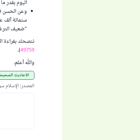
اليوم بقدر ما
وعن الحسن قا
ستمائة ألف عت
"ضعيف الترغيب" 
ننصحك بقراءة ال
).
49759
والله أعلم.
الأحاديث الصحيح
المصدر
:
الإسلام س