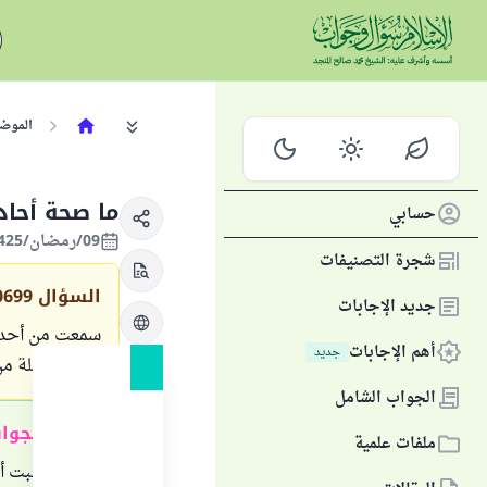
الموض
ما صحة أحاد
حسابي
09/رمضان/1425 الموافق 23/أكتوبر/2004
شجرة التصنيفات
السؤال
0699
جديد الإجابات
سمعت من أحدهم 
أهم الإجابات
جديد
في آخر ليلة م
الجواب الشامل
ملخص الجوا
ملفات علمية
- لم تثبت 