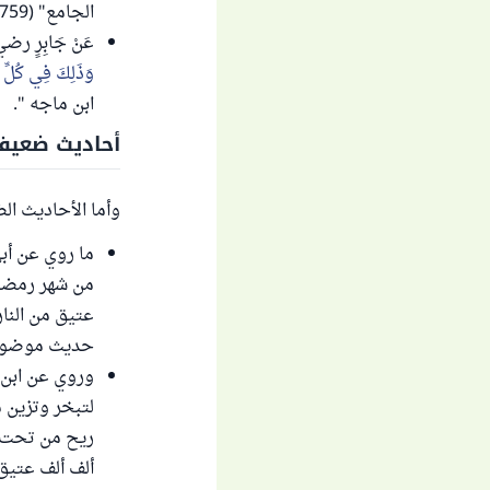
الجامع" (759)
عَنْ جَابِرٍ رضي ال
وَذَلِكَ فِي كُلِّ لَ
ابن ماجه ".
أحاديث ضعيف
وأما الأحاديث ال
ما روي عن أبي
من شهر رمضان 
عتيق من النار
حديث موضوع. انظر: "ضعي
وروي عن ابن ع
لتبخر وتزين 
ريح من تحت ال
ألف ألف عتيق 