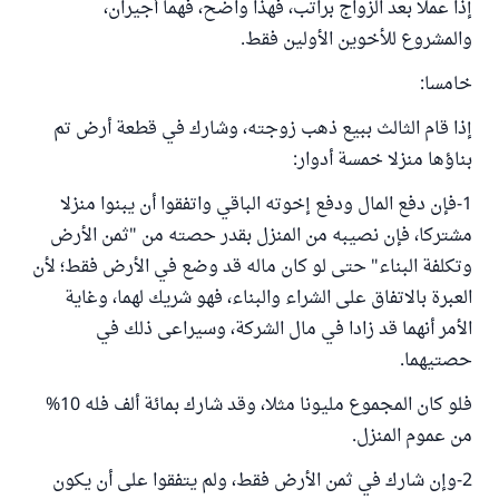
إذا عملا بعد الزواج براتب، فهذا واضح، فهما أجيران،
والمشروع للأخوين الأولين فقط.
خامسا:
إذا قام الثالث ببيع ذهب زوجته، وشارك في قطعة أرض تم
بناؤها منزلا خمسة أدوار:
1-فإن دفع المال ودفع إخوته الباقي واتفقوا أن يبنوا منزلا
مشتركا، فإن نصيبه من المنزل بقدر حصته من "ثمن الأرض
وتكلفة البناء" حتى لو كان ماله قد وضع في الأرض فقط؛ لأن
العبرة بالاتفاق على الشراء والبناء، فهو شريك لهما، وغاية
الأمر أنهما قد زادا في مال الشركة، وسيراعى ذلك في
حصتيهما.
فلو كان المجموع مليونا مثلا، وقد شارك بمائة ألف فله 10%
من عموم المنزل.
2-وإن شارك في ثمن الأرض فقط، ولم يتفقوا على أن يكون