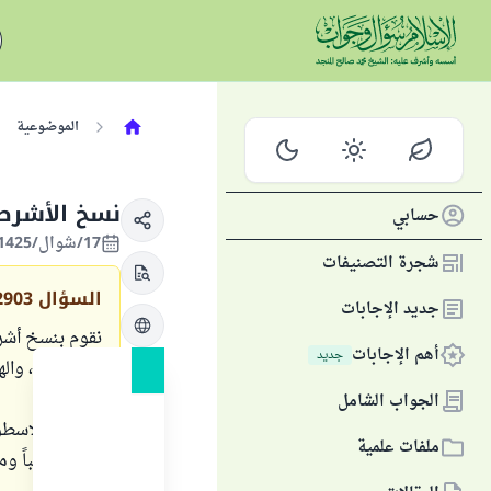
الموضوعية
نسخ الأشرطة
حسابي
17/شوال/1425 الموافق 30/نوفمبر/2004
شجرة التصنيفات
السؤال
2903
جديد الإجابات
نقوم بنسخ أشرط
أهم الإجابات
جديد
محفوظة ، والهد
الجواب الشامل
وبالمثل الاسط
ملفات علمية
يكون صعباً ومك