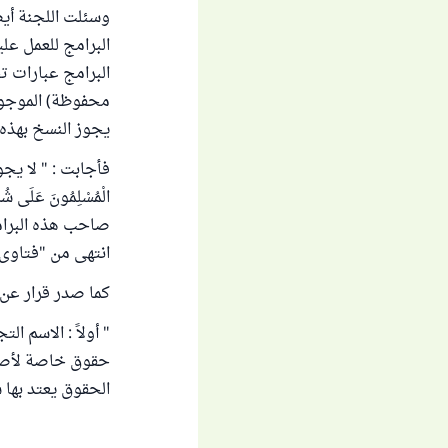
وسئلت اللجنة أيض
البرامج للعمل علي
البرامج عبارات ت
محفوظة) الموجود
يجوز النسخ بهذه ا
فأجابت : " لا يجو
الْمُسْلِمُونَ عَل
صاحب هذه البرامج
انتهى من "فتاوى اللجن
كما صدر قرار عن 
" أولاً : الاسم ال
حقوق خاصة لأصحاب
الحقوق يعتد بها شر