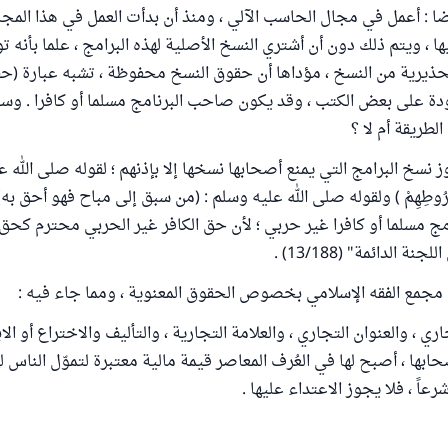
ا : أعمل في مجال الحاسب الآلي ، ومنذ أن بدأت العمل في هذا المج
ها ، ويتم ذلك دون أن أشتري النسخ الأصلية لهذه البرامج ، علما بأنه
حذيرية من النسخ ، مؤداها أن حقوق النسخ محفوظة ، تشبه عبارة (ح
ة على بعض الكتب ، وقد يكون صاحب البرنامج مسلما أو كافرا . وسؤ
لطريقة أم لا ؟
ز نسخ البرامج التي يمنع أصحابها نسخها إلا بإذنهم ؛ لقوله صلى الله ع
َى شُرُوطِهِمْ ) ولقوله صلى الله عليه وسلم : (من سبق إلى مباح فهو أحق ب
 مسلما أو كافرا غير حربي ؛ لأن حق الكافر غير الحربي محترم كحق ا
ة الدائمة" (13/188) .
مجمع الفقه الإسلامي بخصوص الحقوق المعنوية ، ومما جاء فيه :
تجاري ، والعنوان التجاري ، والعلامة التجارية ، والتأليف والاختراع أو الا
ها ، أصبح لها في العُرف المعاصر قيمة مالية معتبرة لتموّل الناس له
عاً ، فلا يجوز الاعتداء عليها .