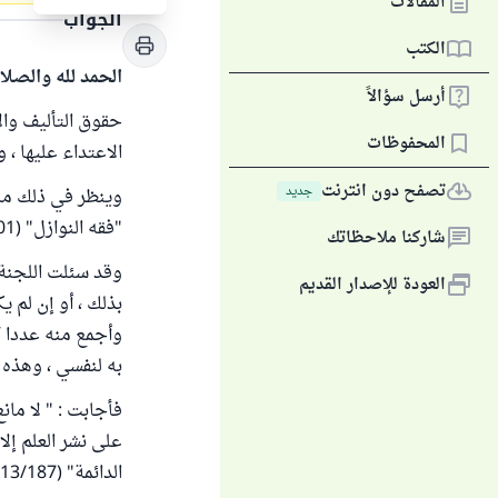
المقالات
الجواب
الكتب
الحمد لله والصلا
أرسل سؤالاً
حقوق التأليف والا
المحفوظات
الاعتداء عليها ، 
تصفح دون انترنت
جديد
وينظر في ذلك ما ك
"فقه النوازل" (2/101- 187) .
شاركنا ملاحظاتك
وقد سئلت اللجنة 
العودة للإصدار القديم
بذلك ، أو إن لم 
وأجمع منه عددا ك
به لنفسي ، وهذه 
فأجابت : " لا مان
على نشر العلم إلا
الدائمة" (13/187) .