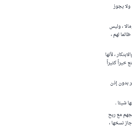
 ولا يجوز
الا ، وليس
الما لهم ،
بتكار ، لأنها
خيراً كثيراً
ر بدون إذن
مجهم مع ربح
از نسخها ،