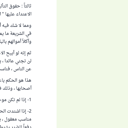
ثالثاً : حقوق الت
الاعتداء عليها " 
ومما لا شك فيه أ
في الشريعة ما يمن
وآكلاً أموالهم بالب
ثم إنه لو أبيح ال
لن تجني عائدا ، ب
عن الناس ، فناسب
هذا هو الحكم باع
أصحابها ، وذلك ف
1- إذا لم تكن موجودة بالأسواق ، للحاجة ، وتكون للتوزيع الخيري ، فلا يبيع ولا يربح منها شيئا .
2- إذا اشتدت ال
مناسب معقول ، يع
دفعاً للضرر بشرط