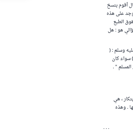
ال أقوم بنسخ
 توجد على هذه
قوق الطبع
الي هو : هل
ليه وسلم : (
ه) سواء كان
لمسلم " .
بتكار ، هي
ا . وهذه
. . .