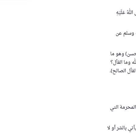
 صَلَّى اللهُ عَلَيْهِ
ه وسلم عن
لحسن) وهو ما
ه وما الفأل؟
فأل الصالح).
المحرمة التي
تي بالشر أو لا