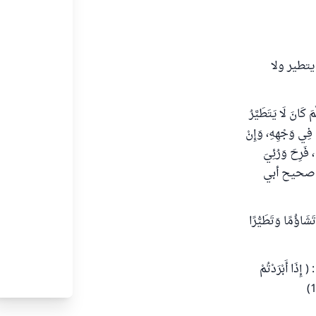
يتطير ولا
َلَّمَ كَانَ لَا يَتَطَيَّرُ
َ فِي وَجْهِهِ، وَإِنْ
، فَرِحَ وَرُئِيَ
"صحيح أبي
 لَا تَشَاؤُمًا وَتَطَيُّرًا
 ( إِذَا أَبْرَدْتُمْ