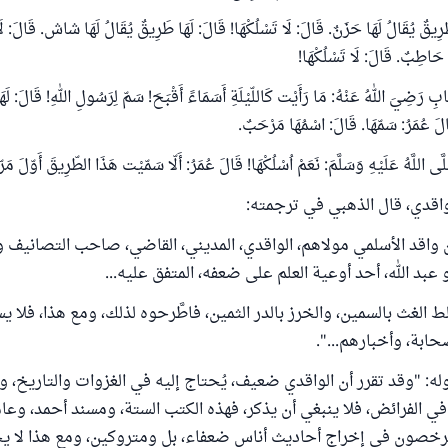
َرِيقٌ يُقَالُ لَهَا حَزَنٌ. قَالَ: لَا تَسْلُكْهَا! قَالَ: لَهَا طَرِيقٌ يُقَالُ لَهَا شاش. قَالَ: لَا
ا حَاطِبٌ. قَالَ: لَا تَسْلُكْهَا!
ابِ رَضِيَ اللهُ عَنْهُ: مَا رَأَيْت كَاللّيْلَةِ أَسَمَاءً أَقْبَحَ! سَمّ لِرَسُولِ اللهِ! قَالَ: لَ
َالَ عُمَرُ: سَمّهَا. قَالَ: اسْمُهَا مَرْحَبٌ.
ى اللَّهُ عَلَيْهِ وَسَلَّمَ: نَعَمْ اُسْلُكْهَا! قَالَ عُمَرُ: أَلّا سَمّيْت هَذَا الطّرِيقَ أَوّلَ م
اقدي، قال الذهبي في ترجمته:
واقد الأسلمي مولاهم، الواقدي، المديني، القاضي، صاحب التصانيف وا
بو عبد الله، أحد أوعية العلم على ضعفه، المتفق عليه...
الغث بالسمين، والخرز بالدر الثمين، فاطَّرحوه لذلك، ومع هذا، فلا 
صحابة، وأخبارهم...".
ه: "وقد تقرر أن الواقدي ضعيف، يُحتاج إليه في الغزوات والتاريخ، ون
في الفرائض، فلا ينبغي أن يذكر، فهذه الكتب الستة، ومسند أحمد، وع
يترخصون في إخراج أحاديث أناس ضعفاء، بل ومتروكين، ومع هذا لا 