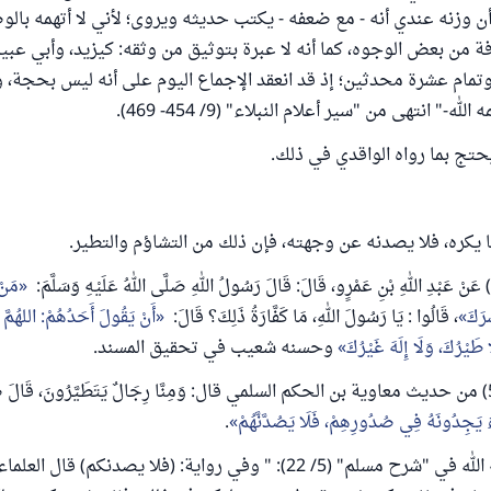
أن وزنه عندي أنه - مع ضعفه - يكتب حديثه ويروى؛ لأني لا أتهمه بال
ة من بعض الوجوه، كما أنه لا عبرة بتوثيق من وثقه: كيزيد، وأبي عبيد
تمام عشرة محدثين؛ إذ قد انعقد الإجماع اليوم على أنه ليس بحجة، 
ه-" انتهى من "سير أعلام النبلاء" (9/ 454- 469).
يحتج بما رواه الواقدي في ذلك.
 يكره، فلا يصدنه عن وجهته، فإن ذلك من التشاؤم والتطير.
مَنْ 
رَكَ
، قَالُوا : يَا رَسُولَ اللهِ، مَا كَفَّارَةُ ذَلِكَ؟ قَالَ:
أَنْ يَقُولَ أَحَدُهُمْ: اللهُمَّ لَ
ا طَيْرُكَ، وَلَا إِلَهَ غَيْرُكَ
وحسنه شعيب في تحقيق المسند.
وروى مسلم (537) من حديث معاوية بن الحكم السلمي قال: وَمِنَّا رِجَالٌ يَتَطَيَّرُونَ، قَ
يَجِدُونَهُ فِي صُدُورِهِمْ، فَلَا يَصُدَّنَّهُمْ
.
قال النووي رحمه الله في "شرح مسلم" (5/ 22): " وفي رواية: (فلا يصدنكم) قال