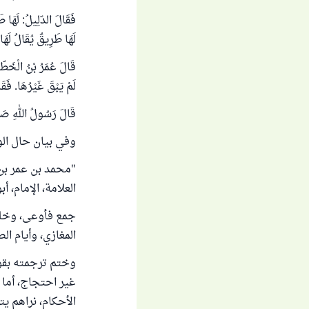
فَقَالَ الدّلِيلُ: لَهَا ط
لَهَا طَرِيقٌ يُقَالُ لَهَ
قَالَ عُمَرُ بْنُ الْخَطّ
لَمْ يَبْقَ غَيْرُهَا. فَق
قَالَ رَسُولُ اللهِ صَلَّ
وفي بيان حال الو
"محمد بن عمر بن 
العلامة، الإمام، أ
جمع فأوعى، وخلط 
المغازي، وأيام ال
وختم ترجمته بقول
غير احتجاج، أما 
الأحكام، نراهم 