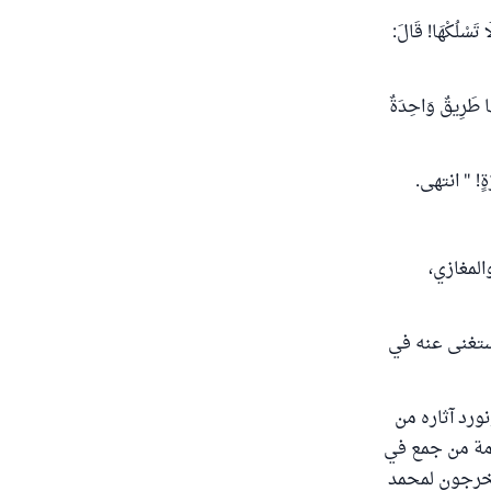
 تَسْلُكْهَا! قَالَ:
هَا طَرِيقٌ وَاحِدَةٌ
َرّةٍ! " انتهى.
لمغازي،
يستغنى عنه في
ورد آثاره من
امة من جمع في
يخرجون لمحمد