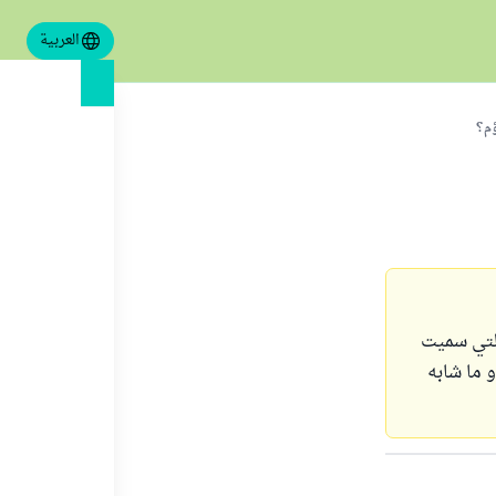
العربية
ؤم؟
التي سميت
 ما شابه