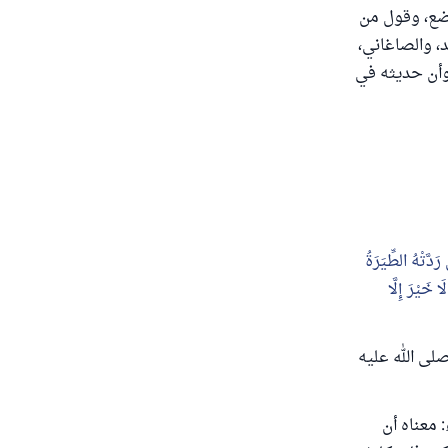
وضع، وقول من
، والصاغاني،
وأن حديثه في
رَدَّتْهُ الطِّيَرَةُ
ا خَيْرَ إِلَّا
الَ صلى الله عليه
 العلماء: معناه أن