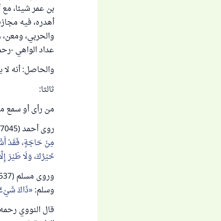
بن عمر شيئا، مع 
أهدره، فيه مجازف
والحربي، ومعن، و
عداد الواهي -رحمه الل
والحاصل: أنه لا 
ثالثا:
من رأى أو سمع ما
روى أحمد (7045) عَنْ عَبْدِ اللهِ بْنِ عَمْرٍو، قَالَ: قَالَ رَسُولُ اللهِ صَلَّى اللهُ عَلَيْهِ وَسَلَّمَ:
مِنْ حَاجَةٍ، فَقَدْ أَشْ
خَيْرُكَ، وَلَا طَيْرَ إِلَّ
وسلم:
ذَاكَ شَيْءٌ 