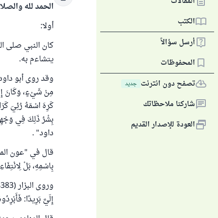
المقالات
الحمد لله والصلا
الكتب
أولا:
أرسل سؤالاً
كان النبي صلى ال
يتشاءم به.
المحفوظات
تصفح دون انترنت
جديد
مِنْ شَيْءٍ، وَكَانَ إِذَ
شاركنا ملاحظاتك
كَرِهَ اسْمَهُ رُئِيَ كَرَ
بِشْرُ ذَلِكَ فِي وَجْهِه
العودة للإصدار القديم
داود
" .
بِاسْمِهِ، بَلْ لِانْتِفَا
إِلَيَّ بَرِيدًا: فَأ