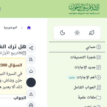
الموضوعية
هل ترك الش
حسابي
26/ربيع الأول/1446 الموافق 29/سبتمبر/2024
شجرة التصنيفات
السؤال
2300
جديد الإجابات
في السيرة الن
أهم الإجابات
جديد
حزن وشاش، وسل
ذلك ألا يعتبر 
الجواب الشامل
ملفات علمية
الجواب