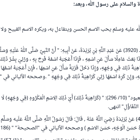
ة والسلام على رسول الله، وبعد:
له عليه وسلم يحب الاسم الحسن ويتفاءل به، ويكره الاسم القبيح ولا 
وقد روى أبو داود (3920) عَنْ عَبْدِ اللَّهِ بْنِ بُرَيْدَةَ، عَنْ أَبِيهِ: " أَنَّ النَّبِيَّ صَلَّى اللهُ عَلَيْهِ وَس
ا بَعَثَ عَامِلًا سَأَلَ عَنِ اسْمِهِ ، فَإِذَا أَعْجَبَهُ اسْمُهُ فَرِحَ بِهِ ، وَرُئِيَ بِشْرُ ذَلِك
اهِيَةُ ذَلِكَ فِي وَجْهِهِ، وَإِذَا دَخَلَ قَرْيَةً سَأَلَ عَنِ اسْمِهَا ، فَإِنْ أَعْجَبَهُ اسْمُهَا 
ِ، وَإِنْ كَرِهَ اسْمَهَا رُئِيَ كَرَاهِيَةُ ذَلِكَ فِي وَجْهِهِ
" .
وصححه الألباني في 
قال في "عون المعبود" (10/ 296): " (كَرَاهِيَةُ ذَلِكَ) أَيْ ذَلِكَ الِاسْمِ الْمَكْرُوهِ (فِي وَجْهِهِ)
ءِ التَّفَاؤُلِ" انتهى.
وروى البزار (4383) عَنْ بُرَيْدَةَ رَضِيَ اللَّهُ عَنْهُ , قَالَ: قَالَ رَسُولُ اللَّهِ صَلَّى اللَّهُ عَلَيه وَسَلَّم :
َبْرِدُوهُ حَسَنَ الْوَجْهِ، حَسَنَ الاسْمِ ) وصححه الألباني في "الصحيحة"
" (1186)