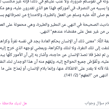
نه في نفوسكم ضرورة، ولا عتب عليكم في ذلك؛ فإنه غير مكتسب لك
عوا بسببه من التصرف في أموركم، فهذا هو الذي تقدرون عليه، وهو م
هم صلى الله عليه وسلم عن العمل بالطيرة، والامتناع من تصرفاتهم بسب
ديث الصحيحة في النهي عن التطير والطيرة، وهي محمولة على العمل 
س من غير عمل على مقتضاه عندهم" انتهى.
مَهُ اللَّهُ: "معنى ذلك أن الإنسان بحكم العادة يجد في نفسه نفرةً وكراهةً م
لتفت إلى تلك النفرة، ولا لتلك والكراهة، ويمضي لوجهه الذي خرج إليه
ن لم تضرّ فلا تصدّ الإنسان عن حاجته، وأشار به إلى أن الأمور كلّها بيد ال
عليه، وتُفَوَّضَ جميع الحوائج إليه، ويُفهَم منه أن هذا الوجدان لتك النفرة
؛ لأنه لا يقدر على الانفكاك عنها، وإنما يلام الإنسان، أو يُمدَح على ما 
 من "المفهم" (2/ 141).
لام سؤال وجواب
هل لديك ملاحظة ح