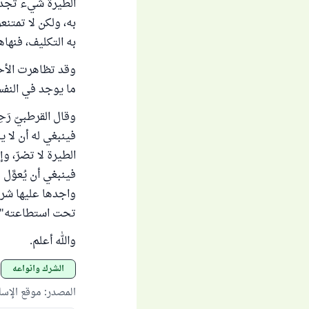
الطيرة شيء تجدو
به، ولكن لا تمتن
به التكليف، فنها
وقد تظاهرت الأحا
ما يوجد في النف
وقال القرطبيّ رَحِ
فينبغي له أن لا ي
الطيرة لا تضرّ، وإ
فينبغي أن يُعوَّل 
واجدها عليها شرعًا
تحت استطاعته" انتهى
والله أعلم.
الشرك وأنواعه
المصدر
:
موقع الإس