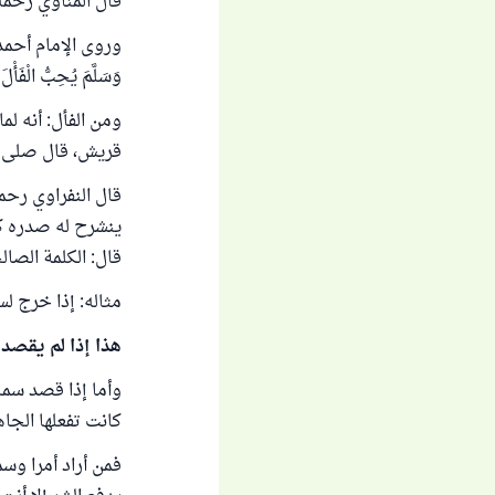
قال المناوي رحمه 
وَسَلَّمَ يُحِبُّ الْفَ
ومن الفأل: أنه ل
قريش، قال صلى الله 
قال النفراوي رحمه
ينشرح له صدره كال
قال: الكلمة الصال
مثاله: إذا خرج لس
هذا إذا لم يقصده
وأما إذا قصد سماع
كانت تفعلها الجاهل
فمن أراد أمرا وسمع