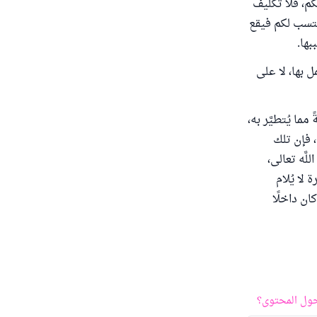
م، فلا تكليف
كتسب لكم فيقع
بها.
بها، لا على
ما يُتطيَّر به،
، فإن تلك
لَّه تعالى،
 لا يُلام
كان داخلًا
ول المحتوى؟