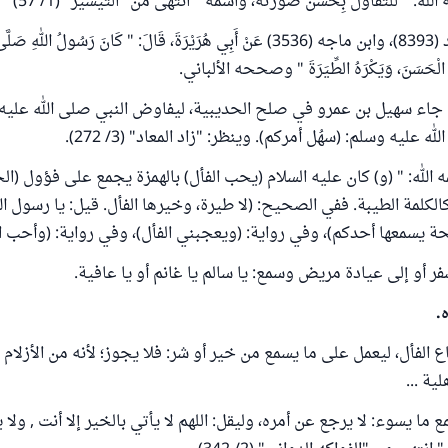
الله: " للتفاؤل بِحسن صورته، واسْمه " انتهى من "التيسير
" (1/ 57) "
وروى الإمام أحمد (8393)، وابن ماجه (3536) عَنْ أَبِي هُرَيْرَةَ، قَالَ: " كَانَ رَسُولُ اللهِ
أْلَ الْحَسَنَ، وَيَكْرَهُ الطِّيَرَةَ " وصححه الألباني.
ما جاء سهيل بن عمرو في صلح الحديبية، ليفاوض النبي صلى الله علي
عليه وسلم: (سهُل أمركم). وينظر: "زاد المعاد" (3/ 272).
 الله: " (و) كان عليه السلام (يحب الفأل) بالهمزة يجمع على فؤول (ا
كلمة الطيبة. ففي الصحيح: (لا طيرة، وخيرها الفأل. قيل: يا رسول الل
حة يسمعها أحدكم)، وفي رواية: (ويعجبني الفأل)، وفي رواية: (وأحب ال
فر أو إلى عيادة مريض وسمع: يا سالم يا غانم أو يا عافية.
.
 الفأل، ليعمل على ما يسمع من خير أو شر: فلا يجوز؛ لأنه من الأزلام 
ية ...
 ما يسوء: لا يرجع عن أمره، وليقل: اللهم لا يأتي بالخير إلا أنت , ولا يأ