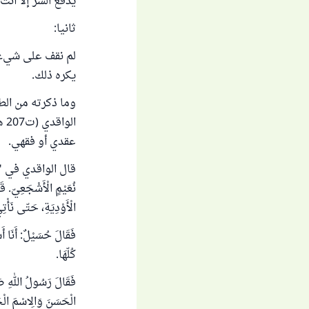
يدفع الشر إلا أنت " 
ثانيا:
لم نقف على شيء م
يكره ذلك.
وما ذكرته من الط
ال
عقدي أو فقهي.
نُعَيْمٍ الْأَشْجَعِي
الْأَوْدِيَةِ، حَتّى نَأْتِ
فَقَالَ حُسَيْلٌ: أَنَا أ
كُلّهَا.
فَقَالَ رَسُولُ اللهِ صَلّ
الْحَسَنَ وَالِاسْمَ الْحَ