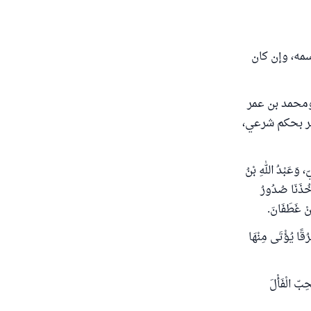
مه، وإن كان
 ومحمد بن عمر
الأمر بحكم شرعي،
ْجَعِيّ، وَعَبْدُ اللهِ بْنُ
ذَنَا صُدُورُ
مِنْ غَطَفَانَ.
ُقًا يُؤْتَى مِنْهَا
ِبّ الْفَأْلَ