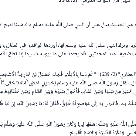
انتهى من "الفواكه الدواني" (2/ 342).
ن الحديث يدل على أن النبي صلى الله عليه وسلم ترك شيئا لقبح اس
رق وترك النبي صلى الله عليه وسلم لها، أوردها الواقدي في المغازي،
واقدي (ت207 هـ) ضعيف عند المحدثين، فلا يعتمد على ما يرويه لا سيما إذا تعلق 
قال الواقدي في "المغازي" (2/ 639) : " ثُمّ دَعَا بِالْأَدِلّاءِ فَجَاءَ حُسَيْلُ بْنُ خَارِجَةَ الْأَش
ّ. قَالَ: فقال رسول الله صلى الله عليه وسلم لِحُسَيْلٍ: امْضِ أَمَامَنَا حَتّى تَأْخُ
يَ خَيْبَرَ مِنْ بَيْنَهَا وَبَيْنَ الشّامِ، فَأَحُولُ بَيْنَهُمْ وَبَيْنَ الشّامِ وَبَيْنَ حُلَفَائِهِمْ 
َسْلُكُ بِك. فَانْتَهَى بِهِ إلَى مَوْضِعٍ لَهُ طُرُقٌ، فَقَالَ لَهُ: يَا رَسُولَ اللهِ، إنّ لَهَا طُر
َى اللَّهُ عَلَيْهِ وَسَلَّمَ: سَمّهَا لِي! وَكَانَ رَسُولُ اللهِ صَلَّى اللَّهُ عَلَيْهِ وَسَلَّمَ يُح
سَنَ، وَيَكْرَهُ الطّيَرَةَ وَالِاسْمَ الْقَبِيحَ.