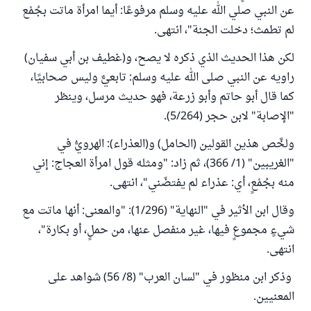
عن النبي صلي الله عليه وسلم مرفوعًا: أيما امرأة ماتت بجُمْع
لم تطمث؛ دخلت الجنة"، انتهى.
لكن هذا الحديث الذي ذكره لا يصح، و(غطيف بن أبي سفيان)
راويه عن النبي صلى الله عليه وسلم: تابعيٌّ وليس صحابيًا،
كما قال أبو حاتم وأبو زرعة، فهو حديث مرسل، وينظر
"الإصابة" لابن حجر (5/264).
ولخَّص هذين القولين (الحامل) و(العذراء): الهرويُّ في
"الغريبين" (1/ 366)، ثم زاد: "ومثله قول امرأة العجاج: إني
منه بجُمْعٍ، أي: عذراء لم يفتضّني"، انتهى.
وقال ابن الأثير في "النهاية" (1/296): "والمعنى: أنها ماتت مع
شيءٍ مجموعٍ فيها، غير منفصل عنها، من حملٍ، أو بكارة"،
انتهى.
وذكر ابن منظور في "لسان العرب" (8/ 56) شواهد على
المعنيين.