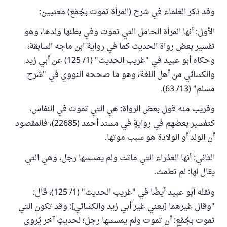
وقد ذكر العلماء في شرح (المرأة تموت بجُمْع) معنيين:
الأول: أنها المرأة الحامل التي تموت وفي بطنها ولدها، وهو
تفسير بعض رواة الحديث كما في رواية ابن ماجه السابقة،
وحكاه أبو عبيد في "غريب الحديث" (1/ 125) عن أبي زيد
والكسائي من أهل اللغة، وهو ما صححه النووي في "شرح
مسلم" (13/ 63).
وقريب منه قول بعض الرواة: هي التي تموت في النفاس،
كتفسير بعضهم في روايةٍ في مسند أحمد (22685)، فالمقصود
أن الولد أو الولادة هو سبب موتها.
الثاني: أنها العذراء التي ماتت ولم يمسسها رجل، وهي التي
يقال لها: لم تطمث.
ونقله أبو عبيد أيضًا في "غريب الحديث" (1/ 125)، قال:
"وقال غيرهما [يعني غير أبي زيد والكسائي]: وقد تكون التي
تموت بجُمْعٍ: أن تموت ولم يمسسها رجل؛ لحديثٍ آخر يُروى