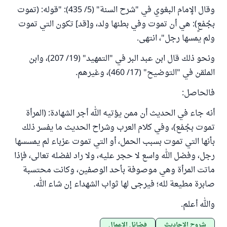
وقال الإمام البغوي في "شرح السنة" (5/ 435): "قوله: (تموت
بجُمْعٍ): هي أن تموت وفي بطنها ولد، و[قد] تكون التي تموت
ولم يمسها رجل"، انتهى.
ونحو ذلك قال ابن عبد البر في "التمهيد" (19/ 207)، وابن
الملقن في "التوضيح" (17/ 460)، وغيرهم.
فالحاصل:
أنه جاء في الحديث أن ممن يؤتيه الله أجر الشهادة: (المرأة
تموت بجُمْع)، وفي كلام العرب وشراح الحديث ما يفسر ذلك
بأنها التي تموت بسبب الحمل، أو التي تموت عزباء لم يمسسها
رجل، وفضل الله واسع لا حجر عليه، ولا راد لفضله تعالى، فإذا
ماتت المرأة وهي موصوفة بأحد الوصفين، وكانت محتسبة
صابرة مطيعة لله؛ فيرجى لها ثواب الشهداء إن شاء الله.
والله أعلم.
شروح الأحاديث
فضائل الأعمال