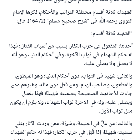
الحمد لله والصلاة والسلام على رسول الله، وبعد:
الشهداء ثلاثة أقسام مختلفة المراتب والأحكام، ذكرها الإمام
النووي رحمه الله في "شرح صحيح مسلم" (2/ 164)، قال:
"الشهيد ثلاثة أقسام:
أحدها: المقتول في حرب الكفار، بسبب من أسباب القتال؛ فهذا
له حكم الشهداء في ثواب الآخرة، وفي أحكام الدنيا، وهو أنه
لا يغسل ولا يصلَّى عليه.
والثاني: شهيد في الثواب، دون أحكام الدنيا؛ وهو المبطون،
والمطعون، وصاحب الهدم، ومن قتل دون ماله، وغيرهم ممن
جاءت الأحاديث الصحيحة بتسميته شهيدًا؛ فهذا يغسل
ويصلى عليه، وله في الآخرة ثواب الشهداء، ولا يلزم أن يكون
مثل ثواب الأول.
والثالث: من غلَّ في الغنيمة، وشبهُهُ، ممن وردت الآثار بنفي
تسميته شهيدًا، إذا قُتِل في حرب الكفار؛ فهذا له حكم الشهداء