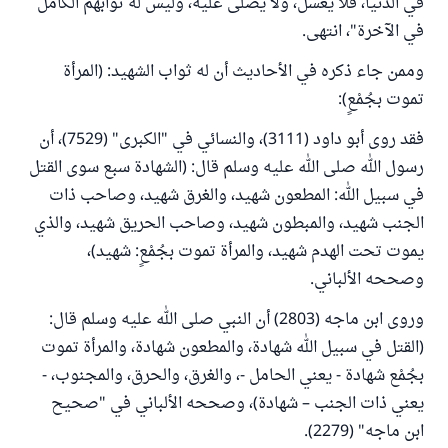
في الدنيا، فلا يغسل، ولا يصلى عليه، وليس له ثوابهم الكامل
في الآخرة"، انتهى.
وممن جاء ذكره في الأحاديث أن له ثواب الشهيد: (المرأة
تموت بجُمْعٍ):
فقد روى أبو داود (3111)، والنسائي في "الكبرى" (7529)، أن
رسول الله صلى الله عليه وسلم قال: (الشهادة سبع سوى القتل
في سبيل الله: المطعون شهيد، والغرق شهيد، وصاحب ذات
الجنب شهيد، والمبطون شهيد، وصاحب الحريق شهيد، والذي
يموت تحت الهدم شهيد، والمرأة تموت بجُمْعٍ: شهيد)،
وصححه الألباني.
وروى ابن ماجه (2803) أن النبي صلى الله عليه وسلم قال:
(القتل في سبيل الله شهادة، والمطعون شهادة، والمرأة تموت
بجُمْع شهادة - يعني الحامل -، والغرق، والحرق، والمجنوب، -
يعني ذات الجنب – شهادة)، وصححه الألباني في "صحيح
ابن ماجه" (2279).