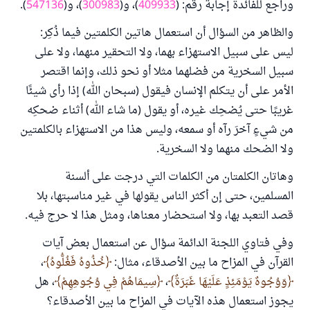
وراجع للفائدة إجابة رقم: (
409933
)، و(
300983
)، و(
547136
).
والظاهر من السؤال أن استعمال هاتين الكلمتين فيما ذُكِر:
ليس على سبيل الاستهزاء بهما، ولا التحقير منهما، ولا على
سبيل السخرية من فضلهما مثلا أو نحو ذلك، وإنما اقتصر
الأمر على أن يتكلم الإنسان فيقول (سبحان الله) إذا رأى شيئًا
غريبًا حتى يُضحِك غيره، أو يقول (ما شاء الله) أثناء ضحكِه
من شيءٍ آخرَ رآه أو سمعه، وليس هذا من الاستهزاء بالكلمتين
ولا الضحك منهما ولا السخرية.
وهاتان الكلمتان من الكلمات التي درجت على ألسنة
المسلمين، حتى إن أكثر الناس يقولها في غير مناسبتها، بلا
قصد التعبد بها، ولا استحضار معناها، ومثل هذا لا حرج فيه.
وفي فتاوي اللجنة الدائمة سؤال عن استعمال بعض آيات
القرآن في المزاح ما بين الأصدقاء، مثال:
خُذُوهُ فَغُلُّوهُ
،
وَوُجُوهٌ يَوْمَئِذٍ عَلَيْهَا غَبَرَةٌ
،
سِيمَاهُمْ فِي وُجُوهِهِمْ
، هل
يجوز استعمال هذه الآيات في المزاح ما بين الأصدقاء؟