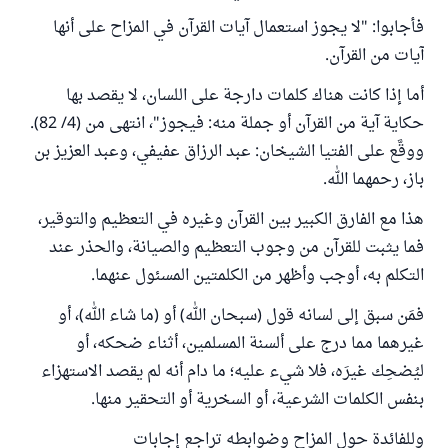
فأجابوا: "لا يجوز استعمال آيات القرآن في المزاح على أنها
آيات من القرآن.
أما إذا كانت هناك كلمات دارجة على اللسان، لا يقصد بها
حكاية آية من القرآن أو جملة منه: فيجوز"، انتهى من (4/ 82).
ووقَّع على الفتيا الشيخان: عبد الرزاق عفيفي، وعبد العزيز بن
باز، رحمهما الله.
هذا مع الفارق الكبير بين القرآن وغيره في التعظيم والتوقير،
فما يثبت للقرآن من وجوب التعظيم والصيانة، والحذر عند
التكلم به، أوجب وأظهر من الكلمتين المسئول عنهما.
فمَن سبق إلى لسانه قول (سبحان الله) أو (ما شاء الله)، أو
غيرهما مما درج على ألسنة المسلمين، أثناء ضحكه، أو
ليُضحِك غيرَه، فلا شيء عليه؛ ما دام أنه لم يقصد الاستهزاء
بنفس الكلمات الشرعية، أو السخرية أو التحقير منها.
وللفائدة حول المزاح وضوابطه تراجع إجابات