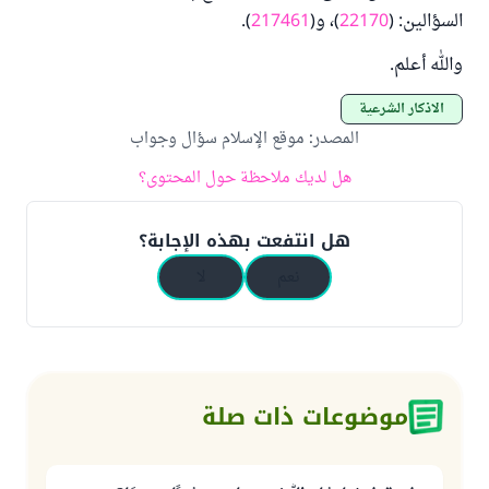
السؤالين: (
22170
)، و(
217461
).
والله أعلم.
الأذكار الشرعية
المصدر
:
موقع الإسلام سؤال وجواب
هل لديك ملاحظة حول المحتوى؟
هل انتفعت بهذه الإجابة؟
نعم
لا
موضوعات ذات صلة