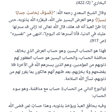
البخاري" (2/ 422).
وقال الشيخ السعدي رحمه الله: "
فَسَوْفَ يُحَاسَبُ حِسَابًا
يَسِيرًا
وهو العرض اليسير على الله، فيقرِّره الله بذنوبه، حتى
إذا ظنَّ العبدُ أنه قد هلك، قال الله تعالى له: (إني قد سترتها
عليك في الدنيا، فأنا أسترها لك اليوم)"، انتهى من "تفسيره"
(ص 917).
فهذا هو الحساب اليسير، وهو حساب العرض الذي يخالِف
مناقشة الحساب، والحساب اليسير هو حساب المغفور لهم
ذنوبهم من المؤمنين، وهم الذين يسترهم الله في الآخرة فلا
يفضحهم ولا يخزيهم، بعد ظنهم أنهم هالكون بما يقرر لهم من
ذنوبهم، نسأل الله السلامة.
(والنوع الثاني من الحساب): حساب مع مناقشة، وهو سوء
الحساب:
وفيه يحاقَق العبدُ ويؤخذ بذنوبه، وهذا حسابٌ لمن قضى الله