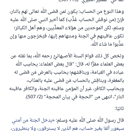
كما في "تفسير الطبري" (13/ 507).
وهذا النوع من الحساب: يكون لمن قضى الله تعالى لهم بالنار،
فإنَّ (من نوقش الحساب عُذِّب) كما أخبر النبي صلى الله عليه
وسلم، لكن الموحدين من هؤلاء المعذَّبين، وهم أهل الكبائر؛
تكون عاقبتهم في الجنة ومنتهاهم إليها، فيُخرَجون منها وإن
عذِّبوا ما شاء الله.
ولخص كل ذلك قوامُ السنة الأصبهانيُّ رحمه الله، بما نقله عن
بعض العلماء مقرًّا له، قال: "قال بعض العلماء: يحاسِب الله
عباده في القيامة، ويناقشهم؛ يحاسِب بالعرض مَن قضى له
بالمغفرة، ويناقِش بالحساب مَن قضى عليه بالعذاب،
ويحاسِب الكافر، غير أن المؤمن عاقبته الجنة، والكافر عاقبته
النار"، انتهى من "الحجة في بيان المحجة" (2/ 507).
ثانيًا:
قال رسول الله صلى الله عليه وسلم:
يدخل الجنة من أمتي
سبعون ألفا بغير حساب، هم الذين لا يسترقون، ولا يتطيرون،