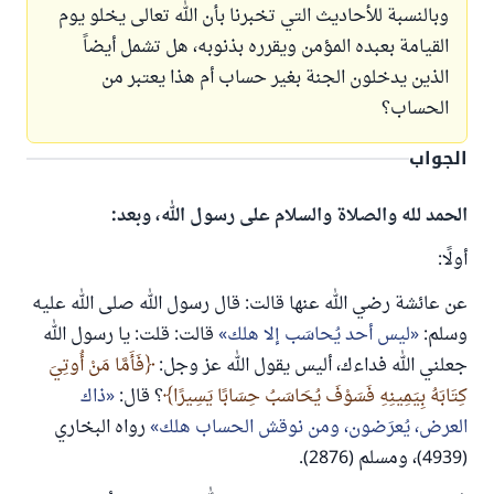
وبالنسبة للأحاديث التي تخبرنا بأن الله تعالى يخلو يوم
القيامة بعبده المؤمن ويقرره بذنوبه، هل تشمل أيضاً
الذين يدخلون الجنة بغير حساب أم هذا يعتبر من
الحساب؟
الجواب
الحمد لله والصلاة والسلام على رسول الله، وبعد:
أولًا:
عن عائشة رضي الله عنها قالت: قال رسول الله صلى الله عليه
وسلم:
ليس أحد يُحاسَب إلا هلك
قالت: قلت: يا رسول الله
جعلني الله فداءك، أليس يقول الله عز وجل:
فَأَمَّا مَنْ أُوتِيَ
كِتَابَهُ بِيَمِينِهِ فَسَوْفَ يُحَاسَبُ حِسَابًا يَسِيرًا
؟ قال:
ذاك
العرض، يُعرَضون، ومن نوقش الحساب هلك
رواه البخاري
(4939)، ومسلم (2876).