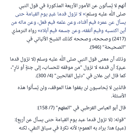
أنهم لا يُسألون عن الأمور الأربعة المذكورة في قول النبي
صلى الله عليه وسلم:
لا تزول قدما عَبدٍ يوم القيامة حتى
يسأل عن عمره فيم أفناه، وعن علمه فيم فعل، وعن ماله من
أين اكتسبه وفيم أنفقه، وعن جسمه فيم أبلاه
رواه الترمذي
(2417) وصححه، وصححه كذلك الشيخ الألباني في
"الصحيحة" (946).
وذلك أن معنى قول النبي صلى الله عليه وسلم (لا تزول قدما
عبدٍ): أن قدمَه لا تزول "من موقفه للحساب، إلى جنةٍ أو نارٍ"،
كما قال ابن علان في "دليل الفالحين" (4/ 300).
فالذين لا يُحاسبون لن يقفوا هذا الموقف، ولن يُسأَلوا هذه
الأسئلة.
قال أبو العباس القرطبي في "المفهم" (7/ 158):
"قوله: (لا تزول قدما عبد يوم القيامة حتى يسأل عن أربع):
(عبدٍ) هنا: يراد به العموم؛ لأنه نكرة في سياق النفي، لكنه