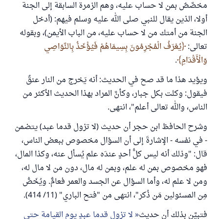
مخصَّصٌ بمن لا حساب عليه، وهم الزمرة السابقة إلى الجنة
أولا، الذين يقال للنبي صلى الله عليه وسلم فيهم: (أدخل
الجنة من أمتك من لا حساب عليه، من الباب الأيمن)، وبقوله
تعالى:
يُعْرَفُ الْمُجْرِمُونَ بِسِيمَاهُمْ فَيُؤْخَذُ بِالنَّوَاصِي
وَالْأَقْدَامِ
.
ويؤيد هذا ما قد صح في الحديث: أنه يَخرج من النار عنقٌ
فيقول: وكلت بكل جبار، وكأنَّ المراد بهذا الحديث الأكثر من
الناس، والله تعالى أعلم"، انتهى.
وشرح الحافظ ابن حجر أن حديث (لا تزول قدما عبد) يتضمن
- في نفسه - الإشارةَ إلى أن السؤال مخصوص ببعض الناس،
قال: "وذلك أنه ليس كلُّ أحدٍ عندَه علم يُسأل عنه، وكذا المال،
فهو مخصوص بمن له علم، وبمن له مال، دون من لا مال له،
ومن لا علم له، وأما السؤال عن الجسد والعمر فعامٌّ. ويُخَصُّ
مِن المسئولين مَن ذُكر"، انتهى من "فتح الباري" (11/ 414).
فتبيَّن بذلك أن حديث
لا تزول قدما عبدٍ يوم القيامة حتى