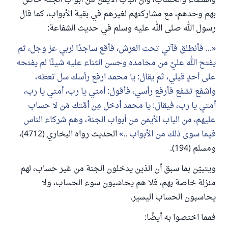
والقضاء والحساب، وأن الباب الأيمن من أبواب الجنة خاص
بهم وحدهم، مع مشاركتهم لغيرهم في بقية الأبواب، كما قال
رسول الله صلى الله عليه وسلم في حديث الشفاعة:
... فأنطلق فآتي تحت العرش، فأقع ساجدًا لربي عز وجل، ثم
يفتح الله عليَّ من محامده وحسن الثناء عليه شيئًا لم يفتحه
على أحدٍ قبلي، ثم يقال: يا محمد ارفع رأسك سل تعطه،
واشفع تشفع فأرفع رأسي، فأقول: أمتي يا رب، أمتي يا رب،
أمتي يا رب، فيقال: يا محمد أدخل مِن أمَّتك مَن لا حساب
عليهم، من الباب الأيمن من أبواب الجنة، وهم شركاء الناس
فيما سوى ذلك من الأبواب ..
الحديث رواه البخاري (4712)،
ومسلم (194).
ويتبيّن بما سبق أن الذين يدخلون الجنة من غير حساب، لهم
منزلة خاصة بهم، فلا هم يحاسَبون سوء الحساب، ولا
يحاسبون الحساب اليسير.
فمما اختصوا به أيضًا: