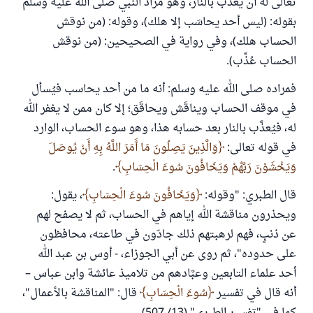
تعالى له أن يعذَّب بالنار، وهو مراد النبي صلى الله عليه وسلم
بقوله: (ليس أحد يحاسَب إلا هلك)، وقوله: (من نوقش
الحساب هلك)، وفي رواية في الصحيحين: (من نوقش
الحساب عُذِّب).
فمراده صلى الله عليه وسلم: أنه ما من أحد يحاسب فيُسأل
في موقف الحساب ويناقَش ويحاقَق؛ إلا كان ممن لا يغفر الله
له، فيُعذَّب بالنار بعد حسابه هذا، وهو سوء الحساب، الوارد
في قوله تعالى:
وَالَّذِينَ يَصِلُونَ مَا أَمَرَ اللَّهُ بِهِ أَنْ يُوصَلَ
وَيَخْشَوْنَ رَبَّهُمْ وَيَخَافُونَ سُوءَ الْحِسَابِ
.
قال الطبري: "وقوله:
وَيَخَافُونَ سُوءَ الْحِسَابِ
، يقول:
ويحذرون مناقشة الله إياهم في الحساب، ثم لا يصفح لهم
عن ذنبٍ، فهم لرهبتهم ذلك جادّون في طاعته، محافظون
على حدوده"، ثم روى عن أبي الجوزاء، - أوس بن عبد الله
أحد علماء التابعين وعبَّادهم من تلاميذ عائشة وابن عباس –
أنه قال في تفسير
سُوءَ الْحِسَابِ
قال: "المناقشة بالأعمال"،