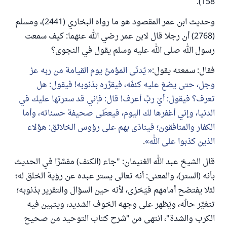
158).
وحديث ابن عمر المقصود هو ما رواه البخاري (2441)، ومسلم
(2768) أن رجلا قال لابن عمر رضي الله عنهما: كيف سمعت
رسول الله صلى الله عليه وسلم يقول في النجوى؟
فقال: سمعته يقول:
يُدنَى المؤمنُ يوم القيامة من ربه عز
وجل، حتى يضعَ عليه كنفَه، فيقرِّره بذنوبه! فيقول: هل
تعرف؟ فيقول: أيْ ربِّ أعرف! قال: فإني قد سترتها عليك في
الدنيا، وإني أغفرها لك اليوم، فيعطَى صحيفة حسناته، وأما
الكفار والمنافقون؛ فينادَى بهم على رؤوس الخلائق: هؤلاء
الذين كذبوا على الله
.
قال الشيخ عبد الله الغنيمان: "جاء (الكنف) مفسَّرًا في الحديث
بأنه (الستر)، والمعنى: أنه تعالى يستر عبده عن رؤية الخلق له؛
لئلا يفتضح أمامهم فيَخزى، لأنه حين السؤال والتقرير بذنوبه؛
تتغيَّر حالُه، ويَظهر على وجهه الخوف الشديد، ويتبين فيه
الكرب والشدة"، انتهى من "شرح كتاب التوحيد من صحيح