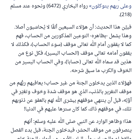
وعلى ربهم يتوكلون
رواه البخاري (6472) ونحوه عند مسلم
(218).
فبيَّن هذا الحديث: أن هؤلاء السبعين ألفًا لا يُحاسَبون أصلا.
وهذا يشمل -بظاهره- النوعين المذكورين من الحساب، فهم
كما لا يقفون أمام الله تعالى موقف (سوء الحساب)، فكذلك لا
يقفون أمامه تعالى موقف (الحساب اليسير)، فكل نوع من
هذين قد سماه الله تعالى (حسابا)، وفي الحساب اليسير من
الخوف والكرب ما سبق شرحه.
فهؤلاء الذين يدخلون الجنة من غير حساب؛ يعافيهم ربُّهم من
موقف التقرير بالذنب، الذي هو موقف شدة وخوف وتغيّر في
أوَّلِه، قبل أن ينتهي موقفهم ببشرى الله لهم بالعفو عن ذنوبهم
تلك، في موقفهم ذاك، كما كان سترها عليهم في الدنيا!
هذا؛ وظاهر الوارد عن النبي صلى الله عليه وسلم: أنهم
ينصرفون من موقف الحشر، فيدخلون الجنة، قبل بدء الفصل