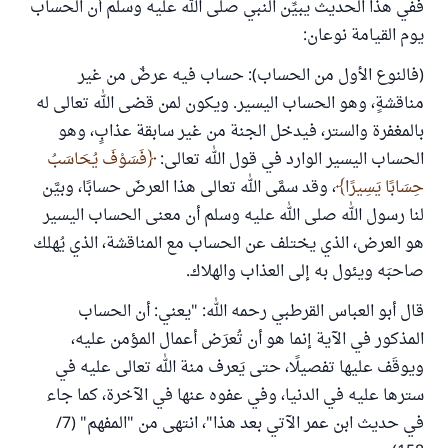
ففي هذا الحديث يبيِّن النبي صلى الله عليه وسلم أن الحساب
يوم القيامة نوعان:
(فالنوع الأول من الحساب): حساب فيه عرضٌ من غير
مناقشةٍ، وهو الحساب اليسير. ويكون لمن قضى الله تعالى له
بالمغفرة والستر، فيدخل الجنة من غير سابقة عذابٍ، وهو
الحساب اليسير الوارد في قول الله تعالى:
فَسَوْفَ يُحَاسَبُ
حِسَابًا يَسِيرًا
، وقد سمَّى الله تعالى هذا العرضَ حسابًا، وبيَّن
لنا رسول الله صلى الله عليه وسلم أن معنى الحساب اليسير
هو العرض، الذي يختلف عن الحساب مع المناقشة، الذي يُهلك
صاحبَه ويئول به إلى العذاب والهلاك.
قال أبو العباس القرطبي رحمه الله: "يعني: أن الحساب
المذكور في الآية إنما هو أن تُعرَض أعمال المؤمن عليه،
ويوقَف عليها تفصيلًا، حتى يَعرف منة الله تعالى عليه في
سترها عليه في الدنيا، وفي عفوه عنها في الآخرة، كما جاء
في حديث ابن عمر الآتي بعد هذا"، انتهى من "المفهم" (7/