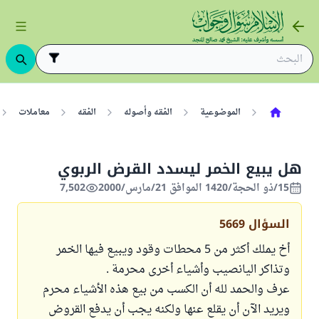
الموضوعية
الفقه وأصوله
الفقه
معاملات
هل يبيع الخمر ليسدد القرض الربوي
15/ذو الحجة/1420 الموافق 21/مارس/2000
7,502
السؤال
5669
أخ يملك أكثر من 5 محطات وقود ويبيع فيها الخمر
وتذاكر اليانصيب وأشياء أخرى محرمة .
عرف والحمد لله أن الكسب من بيع هذه الأشياء محرم
ويريد الآن أن يقلع عنها ولكنه يجب أن يدفع القروض