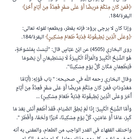
فَمَنْ كَانَ مِنْكُمْ مَرِيضًا أَوْ عَلَى سَفَرٍ فَعِدَّةٌ مِنْ أَيَّامٍ أُخَرَ
البقرة/184.
وإذا كان لا يرجى برؤه: فإنه يفطر، ويطعم؛ لقوله تعالى:
وَعَلَى الَّذِينَ يُطِيقُونَهُ فِدْيَةٌ طَعَامُ مِسْكِينٍ
البقرة/184.
روى البخاري (4505) عن ابْنُ عَبَّاسٍ قال: "لَيْسَتْ بِمَنْسُوخَةٍ،
هُوَ الشَّيْخُ الْكَبِيرُ وَالْمَرْأَةُ الْكَبِيرَةُ لَا يَسْتَطِيعَانِ أَنْ يَصُومَا
فَيُطْعِمَانِ مَكَانَ كُلِّ يَوْمٍ مِسْكِينًا".
وقال البخاري رحمه الله في صحيحه: " بَاب قَوْلِهِ: (أَيَّامًا
مَعْدُودَاتٍ فَمَنْ كَانَ مِنْكُمْ مَرِيضًا أَوْ عَلَى سَفَرٍ فَعِدَّةٌ مِنْ أَيَّامٍ
أُخَرَ وَعَلَى الَّذِينَ يُطِيقُونَهُ فِدْيَةٌ طَعَامُ مِسْكِينٍ) ...
وَأَمَّا الشَّيْخُ الْكَبِيرُ: إِذَا لَمْ يُطِقْ الصِّيَامَ، فَقَدْ أَطْعَمَ أَنَسٌ بَعْدَ مَا
كَبِرَ، عَامًا أَوْ عَامَيْنِ، كُلَّ يَوْمٍ مِسْكِينًا، خُبْزًا وَلَحْمًا، وَأَفْطَرَ ".
واختلف الفقهاء في القدر الواجب من الطعام، والمفتى به أنه