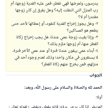
يدرسون، ولمرضها فهي تفطر، فمن عليه الفدية زوجها، أم
رب المنزل التي انتقلت إليه؟ وهل يفرق إن كان زوجها
مقتدرا أم لا؟
٢- وهل يجوز إخراج الفدية كنقود، أو إعطائها لأحد حتى
يطعم هو المساكين؟
٣- وإذا بقيت زوجة عمي عندنا، هل يجب إخراج زكاة
الفطر عنها، أم زوجها ملزم بذلك؟
٤- أبناء عمي يبقون عندنا فترة أو عند عمي الآخر فترة،
لا يستقرون في مكان واحد؛ وذلك لعدم وجود أحد في
منزلهم، فمن يخرج عنهم زكاة الفطر؟
الجواب
الحمد لله والصلاة والسلام على رسول الله، وبعد:
أولا:
المريض إذا كان يرجى برؤه: فإنه يفطر، ويقضي؛ لقوله تعالى: