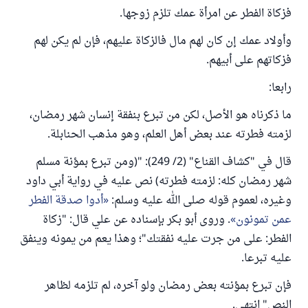
فزكاة الفطر عن امرأة عمك تلزم زوجها.
وأولاد عمك إن كان لهم مال فالزكاة عليهم، فإن لم يكن لهم
فزكاتهم على أبيهم.
رابعا:
ما ذكرناه هو الأصل، لكن من تبرع بنفقة إنسان شهر رمضان،
لزمته فطرته عند بعض أهل العلم، وهو مذهب الحنابلة.
قال في "كشاف القناع" (2/ 249): "(ومن تبرع بمؤنة مسلم
شهر رمضان كله: لزمته فطرته) نص عليه في رواية أبي داود
وغيره، لعموم قوله صلى الله عليه وسلم:
أدوا صدقة الفطر
عمن تمونون
. وروى أبو بكر بإسناده عن علي قال: "زكاة
الفطر: على من جرت عليه نفقتك"؛ وهذا يعم من يمونه وينفق
عليه تبرعا.
فإن تبرع بمؤنته بعض رمضان ولو آخره، لم تلزمه لظاهر
النص" انتهى.