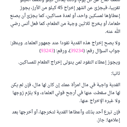
نصف صاع عن كل يوم، وذلك يعادل كيلو ونصف الكيلو
تقريبا، فيجزئ عن الشهر إخراج 45 كيلو من الأرز، يجوز
إعطاؤها لمسكين واحد، أو لعدة مساكين، كما يجزئ أن يصنع
طعاما، أو يخرج ثلاثين وجبة من الطعام، كما فعل أنس رضي
الله عنه.
ولا يصح إخراج هذه الفدية نقودا عند جمهور العلماء. وينظر:
جواب السؤال رقم: (
39234
)، ورقم: (
93243
)
ويجوز إعطاء النقود لمن يتولى إخراج الطعام للمساكين.
ثانيا:
الفدية واجبة في مال امرأة عمك إن كان لها مال، فإن لم يكن
لها مال سقطت عنها في أرجح قولي العلماء، ولا يلزم زوجها
ولا غيره الإخراج عنها.
فإن تبرع أحد بذلك وأعطاها الفدية لتخرجها، أو أخرجها بعد
إعلامها: جاز.