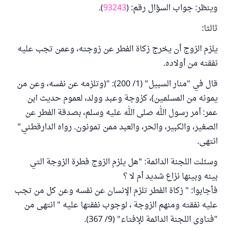
وينظر: جواب السؤال رقم: (
93243
).
ثالثا:
يلزم الزوج أن يخرج زكاة الفطر عن زوجته، وعمن تجب عليه
نفقته من أولاده.
قال في "منار السبيل" (1/ 200): "(وتلزمه عن نفسه، وعن من
يمونه من المسلمين)، كزوجة وعبد وولد، لعموم حديث ابن
عمر: أمر رسول الله صلى الله عليه وسلم، بصدقة الفطر عن
الصغير، والكبير، والحر، والعبد ممن تمونون. رواه الدارقطني"
انتهى.
وسئلت اللجنة الدائمة: "هل يلزم الزوج فطرة الزوجة التي
بينه وبينها نزاع شديد أم لا ؟
فأجابوا: " زكاة الفطر تلزم الإنسان عن نفسه وعن كل من تجب
عليه نفقته ومنهم الزوجة ، لوجوب نفقتها عليه " انتهى من
"فتاوى اللجنة الدائمة للإفتاء" (9/ 367).