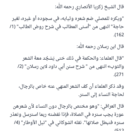
قال الشيخ زكريا الأنصاري رحمه الله:
"ويكره للمصلي ضم شعره وثيابه، في سجوده أو غيره، لغير
حاجة" انتهى من "أسنى المطالب في شرح روض الطالب" (1/
162).
قال ابن رسلان رحمه الله:
"قال العلماء: والحكمة في ذلك حَتى يَسْجُد معهُ الشعر
والثوب» انتهى من " شرح سنن أبي داود لابن رسلان" (2/
271).
وقد ذكر العلماء أن كف الشعر المنهي عنه خاص بالرجال،
لحاجة النساء إلى الستر.
قال العراقي: "وهو ‌مختص ‌بالرجال ‌دون ‌النساء لأن شعرهن
عورة يجب ستره في الصلاة، فإذا نقضته ربما استرسل وتعذر
ستره فتبطل صلاتها". نقله الشوكاني في "نيل الأوطار" (4/