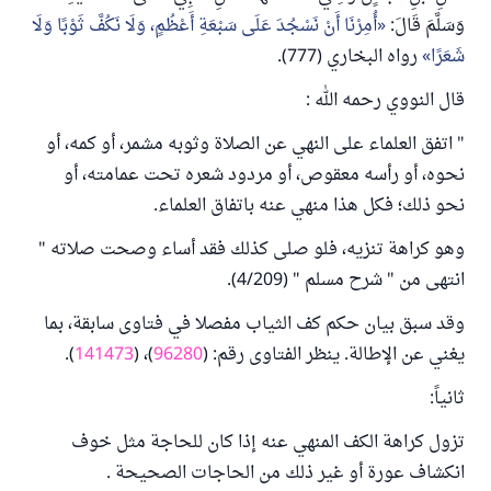
وَسَلَّمَ قَالَ:
أُمِرْنَا أَنْ نَسْجُدَ عَلَى سَبْعَةِ أَعْظُمٍ، ‌وَلَا ‌نَكُفَّ ‌ثَوْبًا ‌وَلَا
‌شَعَرًا
رواه البخاري (777).
قال النووي رحمه الله :
" اتفق العلماء على النهي عن الصلاة وثوبه مشمر، أو كمه، أو
نحوه، أو رأسه معقوص، أو مردود شعره تحت عمامته، أو
نحو ذلك؛ فكل هذا منهي عنه باتفاق العلماء.
وهو كراهة تنزيه، فلو صلى كذلك فقد أساء وصحت صلاته "
انتهى من " شرح مسلم " (4/209).
وقد سبق بيان حكم كف الثياب مفصلا في فتاوى سابقة، بما
يغني عن الإطالة. ينظر الفتاوى رقم: (
96280
)، (
141473
).
ثانياً:
تزول كراهة الكف المنهي عنه إذا كان للحاجة مثل خوف
انكشاف عورة أو غير ذلك من الحاجات الصحيحة .