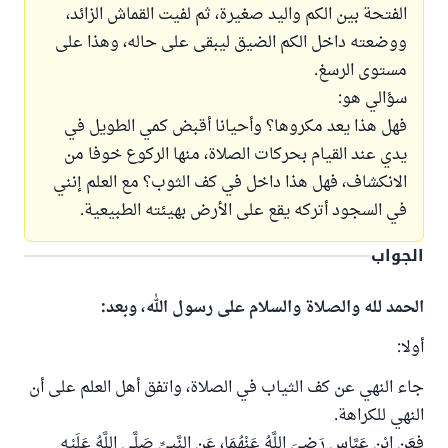
الفتحة بين الكم واليد صغيرة، ثم لفيت القماش الزائد،
ووضعته داخل الكم الضيق ليبقى على حاله، وهذا على
مستوى الرسغ.
سؤالي هو:
فهل هذا يعد مكروها؟ وأحيانا أقبض كمي الطويل في
يدي عند القيام بحركات الصلاة، منها الركوع خوفا من
الانكشاف، فهل هذا داخل في كف الثوب؟ مع العلم إنني
في السجود أتركه يقع على الأرض بهيئته الطبيعية.
الجواب
الحمد لله والصلاة والسلام على رسول الله، وبعد:
أولا:
جاء النهي عن كف الثياب في الصلاة، واتفق أهل العلم على أن
النهي للكراهة.
فعَنِ ابْنِ عَبَّاسٍ رَضِيَ اللَّهُ عَنْهُمَا، عَنِ النَّبِيِّ صَلَّى اللَّهُ عَلَيْهِ