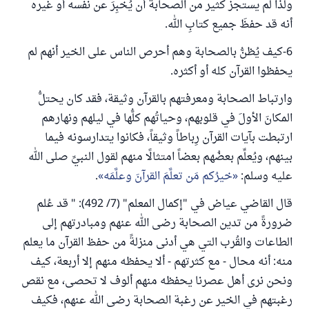
ولذا لم يستجز كثير من الصحابة أن يُخبِرَ عن نفسه أو غيره
أنه قد حفظَ جميع كتابِ الله.
6-كيف يُظنُّ بالصحابة وهم أحرص الناس على الخير أنهم لم
يحفظوا القرآن كله أو أكثره.
وارتباط الصحابة ومعرفتهم بالقرآن وثيقة، فقد كان يحتلُّ
المكانَ الأولَ في قلوبهم، وحياتُهم كلُّها في ليلهم ونهارهم
ارتبطت بآيات القرآن رِباطاً وثيقاً، فكانوا يتدارسونه فيما
بينهم، ويُعلِّم بعضُهم بعضاً امتثالًا منهم لقول النبيِّ صلى الله
عليه وسلم:
خيرُكم مَن تعلَّمَ القرآنَ وعلَّمَه
.
قال القاضي عياض في "إكمال المعلم" (7/ 492): " قد عُلم
ضرورةً من تدين الصحابة رضى الله عنهم ومبادرتهم إلى
الطاعات والقُرب التي هي أدنى منزلةً من حفظ القرآن ما يعلم
منه: أنه محال - مع كثرتهم - ألا يحفظه منهم إلا أربعة، كيف
ونحن نرى أهل عصرنا يحفظه منهم ألوف لا تحصى، مع نقص
رغبتهم في الخير عن رغبة الصحابة رضى الله عنهم، فكيف