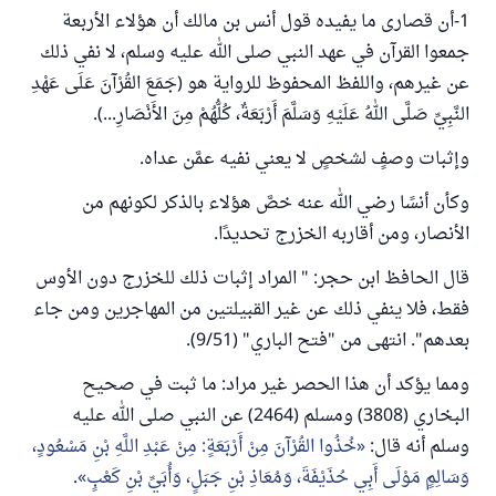
1-أن قصارى ما يفيده قول أنس بن مالك أن هؤلاء الأربعة
جمعوا القرآن في عهد النبي صلى الله عليه وسلم، لا نفي ذلك
عن غيرهم، واللفظ المحفوظ للرواية هو (جَمَعَ القُرْآنَ عَلَى عَهْدِ
النَّبِيِّ صَلَّى اللهُ عَلَيْهِ وَسَلَّمَ أَرْبَعَةٌ، كُلُّهُمْ مِنَ الأَنْصَارِ...).
وإثبات وصفٍ لشخصٍ لا يعني نفيه عمَّن عداه.
وكأن أنسًا رضي الله عنه خصَّ هؤلاء بالذكر لكونهم من
الأنصار، ومن أقاربه الخزرج تحديدًا.
قال الحافظ ابن حجر: " المراد ‌إثبات ‌ذلك ‌للخزرج دون الأوس
فقط، فلا ينفي ذلك عن غير القبيلتين من المهاجرين ومن جاء
بعدهم". انتهى من "فتح الباري" (9/51).
ومما يؤكد أن هذا الحصر غير مراد: ما ثبت في صحيح
البخاري (3808) ومسلم (2464) عن النبي صلى الله عليه
وسلم أنه قال:
خُذُوا القُرْآنَ مِنْ أَرْبَعَةٍ: مِنْ عَبْدِ اللَّهِ بْنِ مَسْعُودٍ،
وَسَالِمٍ مَوْلَى أَبِي حُذَيْفَةَ، وَمُعَاذِ بْنِ جَبَلٍ، وَأُبَيِّ بْنِ كَعْبٍ
.