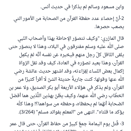
وابن مسعود وسالم لم يذكرا في حديث أنس.
2-أنَّ إحصاء عدد حفظة القرآن من الصحابة من الأمور التي
يصعب حصرها.
قال المازري: "وكيف تتصوّر الإحاطة بهذا وأصحاب النّبي
صلى الله عليه وسلم مفترقون في البلاد، وهذا لا يتصوّر حتى
يلقى النّاقل كلّ رجل منهم فيخبره عَن نفسه أنَّه لمَ يكمِل
القرآن، وهذا بعيد تصوّره في العادة، كيف وقد نقل الرّواة
إكمال بعض النّساء لِقِرَاءته، وقد اشتهر حديث عائشة رضي
الله عنها وقولها: كنت جاريةً حديثة السّنّ لَا أقرأ كثيرًا من
القراّن، ولم يذكر في هؤلاء الأربعة أبو بكر الصديق، ولا عمر بن
الخطّاب رضي الله عنهما، وكيف يظَنّ بهذين اللَّذين هما أفضل
الصّحابة أنهّما لم يحفظاه، وحفظه من سواهما؟! وهذا كلّه
يؤكد ما قلناه". انتهى من "المعلم بفوائد مسلم" (3/264).
3- قُتل يوم اليمامة جمعٌ كبيرٌ من حفاظ القرآن، حتى قال عمر