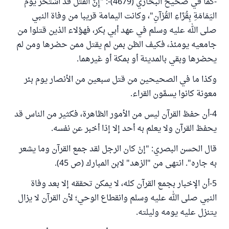
-كما في صحيح البخاري (4679)-: "إِنَّ القَتْلَ قَدْ اسْتَحَرَّ يَوْمَ
اليَمَامَةِ بِقُرَّاءِ القُرْآنِ"، وكانت اليمامة قريبا من وفاة النبي
صلى الله عليه وسلم في عهد أبي بكر، فهؤلاء الذين قتلوا من
جامعيه يومئذ، فكيف الظن بمن لم يقتل ممن حضرها ومن لم
يحضرها وبقي بالمدينة أو بمكة أو غيرهما.
وكذا ما في الصحيحين من قتل سبعين من الأنصار يوم بئر
معونة كانوا يسمَّون القراء.
4-أن حفظ القرآن ليس من الأمور الظاهرة، فكثير من الناس قد
يحفظ القرآن ولا يعلم به أحد إلا إذا أخبر عن نفسه.
قال الحسن البصري: "إنْ كان الرجل لقد جمع القرآن وما يشعر
به جاره". انتهى من "الزهد" لابن المبارك (ص 45).
5-أن الإخبار بجمع القرآن كله، لا يمكن تحققه إلا بعد وفاة
النبي صلى الله عليه وسلم وانقطاع الوحي؛ لأن القرآن لا يزال
يتنزل عليه يومه وليلته.