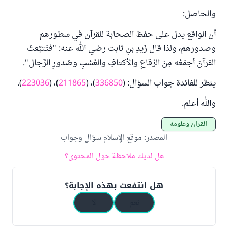
والحاصل:
أن الواقع يدل على حفظ الصحابة للقرآن في سطورهم
وصدورهم، ولذا قال زَيدِ بنِ ثابت رضي الله عنه: "فتَتبَّعتُ
القرآنَ أجمَعُه مِنَ الرِّقاعِ والأكتافِ والعُسُبِ وصُدورِ الرِّجال".
ينظر للفائدة جواب السؤال: (
336850
)، (
211865
)، (
223036
).
والله أعلم.
القرآن وعلومه
المصدر
:
موقع الإسلام سؤال وجواب
هل لديك ملاحظة حول المحتوى؟
هل انتفعت بهذه الإجابة؟
نعم
لا