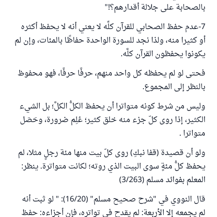
بالصحابة على جلالة أقدارهم؟!"
7-عدم حفظ الصحابي للقرآن كلِّه لا يعني أنه لا يحفظ أكثره
أو كثيرا منه، ولذا نجد للسورة الواحدة حفاظًا بالمئات، وإن لم
يكونوا يحفظون القرآن كلَّه.
فحتى لو لم يحفظه كل واحد منهم، حرفًا حرفًا، فهو محفوظ
بالنظر إلى المجموع.
وليس من شرط كونه متواترا أن يحفظ الكلُّ الكلَّ؛ بل الشيء
الكثير، إذا روى كلّ جزء منه خلق كثير؛ عُلِم ضرورة، وحَصَل
متواترا .
ولو أن قصيدة (قفا نبكِ) روى كلّ بيت منها مئة رجلٍ مثلا، لم
يحفظ كلُّ مئةٍ سوى البيت الذي روته؛ لكانت متواترة. ينظر:
المعلم بفوائد مسلم (3/263)
قال النووي في "شرح صحيح مسلم" (16/20): " لو ثبت أنه
لم يجمعه إلا الأربعة: لم يقدح في تواتره، فإن أجزاءه: حفظ