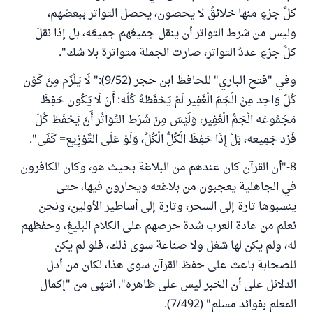
كلَّ جزءٍ منها خلائقُ لا يحصون، يحصل التواتر ببعضهم،
وليس من شرط التواتر أن ينقل جميعُهم جميعَه، بل إذا نقلَ
كلَّ جزءٍ عددُ التواتر، صارت الجملة متواترة بلا شك".
وفي "فتح الباري" للحافظ ابن حجر (9/52):" لَا يَلْزَم مِنْ كَوْن
كُلّ وَاحِد مِنْ الْجَمّ الْغَفِير لَمْ يَحْفَظهُ كُلّه: أَنْ لَا يَكُون حَفِظَ
مَجْمُوعَه الْجَمُّ الْغَفِير، وَلَيْسَ مِنْ شَرْط التَّوَاتُر أَنْ يَحْفَظ كُلّ
فَرْد جَمِيعه، بَلْ إِذَا حَفِظَ الْكُلُّ الْكُلَّ، وَلَوْ عَلَى التَّوْزِيع= كَفَى".
8-"أن القرآن كان عندهم من البلاغة بحيث هو، وكان الكافرون
في الجاهلية يعجبون من بلاغته ويحارون فيها، حتى
ينسبوها تارة إلى السحر، وتارة إلى أساطير الأولين، ونحن
نعلم من عادة العرب شدة حرصهم على الكلام البليغ، وحفظهم
له، ولم يكن لها شغل ولا صناعة سوى ذلك، فلو لم يكن
للصحابة باعث على حفظ القرآن سوى هذا، لكان من أدل
الدلائل على أن الخبر ليس على ظاهره". انتهى من "إكمال
المعلم بفوائد مسلم" (7/492).