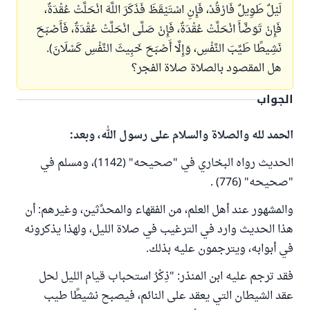
لَيْلٌ طَوِيلٌ فَارْقُدْ، فَإِنِ اسْتَيْقَظَ فَذَكَرَ اللَّهَ انْحَلَّتْ عُقْدَةٌ،
فَإِنْ تَوَضَّأَ انْحَلَّتْ عُقْدَةٌ، فَإِنْ صَلَّى انْحَلَّتْ عُقْدَةٌ، فَأَصْبَحَ
نَشِيطًا طَيِّبَ النَّفْسِ، وَإِلَّا أَصْبَحَ خَبِيثَ النَّفْسِ كَسْلَانَ).
هل المقصود بالصلاة صلاة الفجر؟
الجواب
الحمد لله والصلاة والسلام على رسول الله، وبعد:
الحديث رواه البخاري في "صحيحه" (1142)، ومسلم في
"صحيحه" (776) .
والمشهور عند أهل العلم، من الفقهاء والمحدِّثين، وغيرهم: أن
هذا الحديث وارد في الترغيب في صلاة الليل، ولهذا يذكرونه
في أبوابه، ويترجمون عليه بذلك.
فقد ترجم عليه ابن المنذر: "ذِكْرُ استحباب قيام الليل لحل
عقد الشيطان التي يعقد على النائم، فيصبح نشيطًا طيب