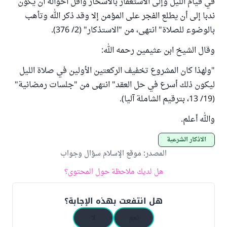
في قيام الليل وإلى الاستغفار بالأسحار وأقل أحواله أن يكون
ندبا إلى أن يطلع الفجر على المؤمن إلا وقد ذكر الله وتأهب
بالوضوء للصلاة" انتهى، من "الاستذكار" (2/ 376).
وقال الشيخ ابن عثيمين رحمه الله:
"ولهذا كان المشروع تخفيف الركعتين الأولين في صلاة الليل
ليكون ذلك أسرع في حل العقد" انتهى من "جلسات رمضانية"
(19/ 13، بترقيم الشاملة آليا).
والله أعلم.
الأذكار الشرعية
المصدر
:
موقع الإسلام سؤال وجواب
هل لديك ملاحظة حول المحتوى؟
هل انتفعت بهذه الإجابة؟
نعم
لا