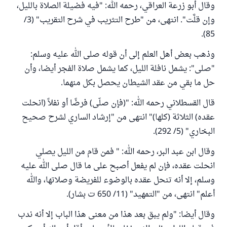
وقال أبو زرعة العراقي، رحمه الله: "فيه فضيلة الصلاة بالليل،
وإن قلَّت". انتهى، من "طرح التثريب في شرح التقريب" (3/
85).
وذهب بعض أهل العلم إلى أن قوله صلى الله عليه وسلم:
"صلى": يشمل نافلة الليل، كما يشمل صلاة الفجر أيضا، وأن
حل ما بقي من عقد الشيطان يحصل بكل منهما.
قال القسطلاني رحمه الله: "(فإن صلّى) فرضًا أو نفلاً (انحلت
عقده) الثلاثة (كلها)" انتهى من "إرشاد الساري لشرح صحيح
البخاري" (5/ 292).
وقال ابن عبد البر، رحمه الله: " فمن قام من الليل يصلي
انحلت عقده، فإن لم يفعل أصبح على ما قال صلى الله عليه
وسلم، إلا أنه تنحل عقده بالوضوء للفريضة وصلاتها، والله
أعلم" انتهى، من "التمهيد" (11/ 650 ت بشار).
وقال أيضا: "ولم يبق بعد هذا من معنى هذا الباب إلا أنه ندب