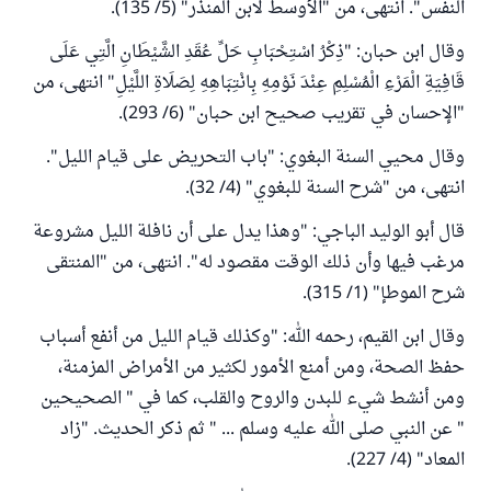
النفس". انتهى، من "الأوسط لابن المنذر" (5/ 135).
وقال ابن حبان: "ذِكْرُ اسْتِحْبَابِ حَلِّ عُقَدِ الشَّيْطَانِ الَّتِي عَلَى
قَافِيَةِ الْمَرْءِ الْمُسْلِمِ عِنْدَ نَوْمِهِ بِانْتِبَاهِهِ لِصَلَاةِ اللَّيْلِ" انتهى، من
"الإحسان في تقريب صحيح ابن حبان" (6/ 293).
وقال محيي السنة البغوي: "باب التحريض على قيام الليل".
انتهى، من "شرح السنة للبغوي" (4/ 32).
قال أبو الوليد الباجي: "وهذا يدل على أن نافلة الليل مشروعة
مرغب فيها وأن ذلك الوقت مقصود له". انتهى، من "المنتقى
شرح الموطإ" (1/ 315).
وقال ابن القيم، رحمه الله: "وكذلك قيام الليل من أنفع أسباب
حفظ الصحة، ومن أمنع الأمور لكثير من الأمراض المزمنة،
ومن أنشط شيء للبدن والروح والقلب، كما في " الصحيحين
" عن النبي صلى الله عليه وسلم ... " ثم ذكر الحديث. "زاد
المعاد" (4/ 227).