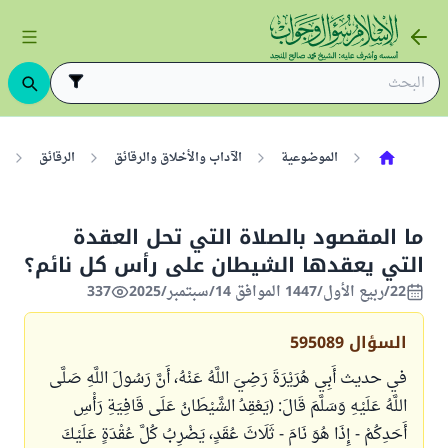
الموضوعية
الآداب والأخلاق والرقائق
الرقائق
ما المقصود بالصلاة التي تحل العقدة
التي يعقدها الشيطان على رأس كل نائم؟
22/ربيع الأول/1447 الموافق 14/سبتمبر/2025
337
السؤال
595089
في حديث أَبِي هُرَيْرَةَ رَضِيَ اللَّهُ عَنْهُ، أَنَّ رَسُولَ اللَّهِ صَلَّى
اللَّهُ عَلَيْهِ وَسَلَّمَ قَالَ: (يَعْقِدُ الشَّيْطَانُ عَلَى قَافِيَةِ رَأْسِ
أَحَدِكُمْ - إِذَا هُوَ نَامَ - ثَلَاثَ عُقَدٍ، يَضْرِبُ كُلَّ عُقْدَةٍ عَلَيْكَ