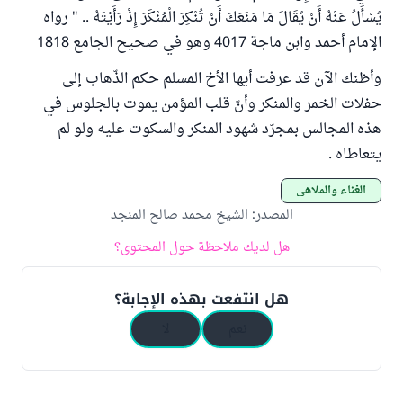
يُسْأَلُ عَنْهُ أَنْ يُقَالَ مَا مَنَعَكَ أَنْ تُنْكِرَ الْمُنْكَرَ إِذْ رَأَيْتَهُ .. " رواه
الإمام أحمد وابن ماجة 4017 وهو في صحيح الجامع 1818
وأظنك الآن قد عرفت أيها الأخ المسلم حكم الذّهاب إلى
حفلات الخمر والمنكر وأنّ قلب المؤمن يموت بالجلوس في
هذه المجالس بمجرّد شهود المنكر والسكوت عليه ولو لم
يتعاطاه .
الغناء والملاهي
المصدر
:
الشيخ محمد صالح المنجد
هل لديك ملاحظة حول المحتوى؟
هل انتفعت بهذه الإجابة؟
نعم
لا