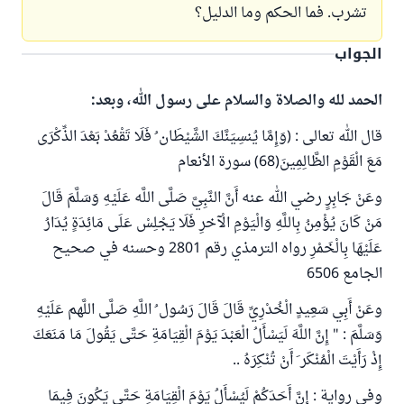
تشرب. فما الحكم وما الدليل؟
الجواب
الحمد لله والصلاة والسلام على رسول الله، وبعد:
قال الله تعالى : (وَإِمَّا يُنسِيَنَّكَ الشَّيْطَان ُ فَلَا تَقْعُدْ بَعْدَ الذِّكْرَى
مَعَ الْقَوْمِ الظَّالِمِينَ(68) سورة الأنعام
وعَنْ جَابِرٍ رضي الله عنه أَنَّ النَّبِيَّ صَلَّى اللَّه عَلَيْهِ وَسَلَّمَ قَالَ
مَنْ كَانَ يُؤْمِنُ بِاللَّهِ وَالْيَوْمِ الْآخرِ فَلَا يَجْلِسْ عَلَى مَائِدَةٍ يُدَارُ
عَلَيْهَا بِالْخَمْرِ رواه الترمذي رقم 2801 وحسنه في صحيح
الجامع 6506
وعَنْ أَبِي سَعِيدٍ الْخُدْرِيِّ قَالَ قَالَ رَسُول ُ اللَّهِ صَلَّى اللَّهم عَلَيْهِ
وَسَلَّمَ : " إِنَّ اللَّهَ لَيَسْأَلُ الْعَبْدَ يَوْمَ الْقِيَامَةِ حَتَّى يَقُولَ مَا مَنَعَكَ
إِذْ رَأَيْتَ الْمُنْكَر َ أَنْ تُنْكِرَهُ ..
وفي رواية : إِنَّ أَحَدَكُمْ لَيُسْأَلُ يَوْمَ الْقِيَامَةِ حَتَّى يَكُونَ فِيمَا