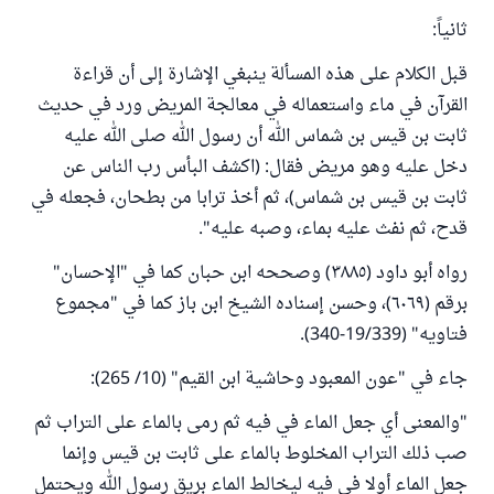
ثانياً:
قبل الكلام على هذه المسألة ينبغي الإشارة إلى أن قراءة
القرآن في ماء واستعماله في معالجة المريض ورد في حديث
ثابت بن قيس بن شماس الله أن رسول الله صلى الله عليه
دخل عليه وهو مريض فقال: (اكشف البأس رب الناس عن
ثابت بن قيس بن شماس)، ثم أخذ ترابا من بطحان، فجعله في
قدح، ثم نفث عليه بماء، وصبه عليه".
رواه أبو داود (٣٨٨٥) وصححه ابن حبان كما في "الإحسان"
برقم (٦٠٦٩)، وحسن إسناده الشيخ ابن باز كما في "مجموع
فتاويه" (19/339-340).
جاء في "عون المعبود وحاشية ابن القيم" (10/ 265):
"والمعنى أي جعل الماء في فيه ثم رمى بالماء على التراب ثم
صب ذلك التراب المخلوط بالماء على ثابت بن قيس وإنما
‌جعل ‌الماء ‌أولا ‌في ‌فيه ليخالط الماء بريق رسول الله ويحتمل