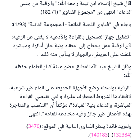
قال شيخ الإسلام ابن تيمة رحمه الله: "‌والرقية ‌من ‌جنس
‌الدعاء" انتهى من "مجموع الفتاوى" (1/ 182).
وجاء في "فتاوى اللجنة الدائمة - المجموعة الثانية" (1/93):
"تشغيل جهاز التسجيل بالقراءة والأدعية لا يغني عن الرقية؛
لأن الرقية عمل يحتاج إلى اعتقاد ونية حال أدائها، ومباشرة
للنفث على المريض، والجهاز لا يتأتى منه ذلك".
وقال الشيخ عبد الله المطلق عضو هيئة كبار العلماء حفظه
الله:
"الرقية بواسطة وضع الأجهزة الحديثة على الماء غير شرعية،
لافتقادها الشروط المتعارف عليها، والتي تقتضي القراءة
المباشرة، والدعاء بنية العبادة"، مؤكداً أن "التكسب والمتاجرة
بهذه الأعمال غير جائز وفيه مخادعة للعامة". انتهى.
ولمزيد فائدة ينظر الفتاوى التالية في الموقع: (
3476
)،
).
140183
)، (
132384
(