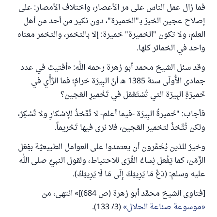
فما زال عمل الناس على مر الأعصار، واختلاف الأمصار: على
إصلاح عجين الخبز بـ"الخميرة"، دون نكير من أحد من أهل
العلم، ولا تكون "الخميرة" خميرة: إلا بالتخمر، والتخمر معناه
واحد في الخمائر كلها.
وقد سئل الشيخ محمد أبو زهرة رحمه الله: «أفتيتَ في عدد
جمادى الأُولَى سنة 1385 هـ أنَّ البِيرَة حَرامٌ؛ فما الرَّأْي في
‌خَميرَةِ البِيرَة التي تُسْتَعْمَل في ‌تَخْميرِ ‌العَجين؟
فأجاب: "‌خَميرةُ البِيرَة -فيما أعلم- لا تُتَّخذُ للإسْكارِ ولا تُسْكِرُ،
ولكن تُتَّخذُ ‌لتخمير ‌العَجين، فلا نرى فيها تَحْريماً.
وخيرٌ للذين يُخَمِّرون أن يعتمدوا على العوامل الطبيعيَّة بفِعْل
الزَّمَن، كما يَفْعل نِساءُ القُرَى للاحتياط، ولقول النبيِّ صلى الله
عليه وسلم: (دَعْ مَا يَرِيبُكَ إِلَى مَا لَا يَرِيبُكُ).
[فتاوى الشيخ محمَّد أبو زهرة (ص 684)]» انتهى، من
موسوعة صناعة الحلال
(3/ 133).