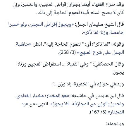
وقد صرح الفقهاء أيضا بجواز إقراض العجين، والخمير، وإن
كان لا يصح السلم فيه؛ لعموم الحاجة إلى ذلك.
قال الشيخ سليمان الجمل:
ويجوز إقراض ‌العجين، ولو ‌خميرا
حامضا، وزنا؛ لما ذُكر
.
وقوله: "لما ذكر"؛ أي: " لعموم الحاجة إليه". انظر:
حاشية
الجمل على شرح المنهج
(3/ 258).
وقال الحصكفي: " وفي القنية: ... استقراض العجين وزنا:
يجوز.
وينبغي جوازه في الخميرة، بلا وزن..ـ".
قال ابن عابدين في حاشيته:
هو المختار؛ مختار الفتاوى.
واحترز بالوزن عن المجازفة، فلا يجوز
. انتهى، من
رد
المحتار
(5/ 167).
وبالجملة: