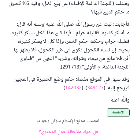
وسئلت (اللجنة الدائمة للإفتاء) عن بيع الخل، وفيه 6% كحول
ما حكم الدين فيها؟
فأجابت: ثبت عن رسول الله صلى الله عليه وسلم أنه قال: "
ما أسكر كثيره، فقليله حرام " فإذا كان هذا الخل يسكر كثيره،
فقليله حرام، وحكمه حكم الخمر، وإذا كان لا يسكر كثيره،
بحيث إن نسبة الكحول تكون في غير الكحول، فلا يظهر لها
أثر، فلا مانع من بيعه، وشرائه، وشربه" انتهى من "فتاوى
اللجنة الدائمة، م الأولى" (13/ 291).
وقد سبق في الموقع مفصلا حكم وضع الخميرة في العجين
فيرجع إليه: (
349127
)، (
142032
).
والله اعلم
الأطعمة
المصدر
:
موقع الإسلام سؤال وجواب
هل لديك ملاحظة حول المحتوى؟