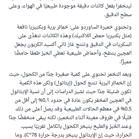
ليتخمّرا بفعل كائنات دقيقة موجودة طبيعيًا في الهواء، وعلى
سطح الدقيق.
وتحتوي خميرة الساوردو على: خمائر برية وبكتيريا نافعة
(مثل بكتيريا حمض اللاكتيك) وهذه الكائنات تتغذّى على
السكريات في الدقيق وتنتج غاز ثاني أكسيد الكربون يجعل
العجين ينتفخ، وأحماض طبيعية تعطي الخبز طعمًا حامضًا
مميزًا.
وبعد التخمر تحتوي على كمية صغيرة جدًا من الكحول، حيث
إنّ الخمائر البرية تنتج كحول (إيثانول) ولكن هذه الكمية
تكون ضئيلة جدًا حيث تشير الدراسات إلى أن نسبة الإيثانول
في العجين المخمّر يكون عادة في حدود 0,1% إلى أقل من
0.5% في معظم الحالات الطبيعية وقد يصل أعلى من ذلك
قليلًا في ظروف معينة أثناء التخمير، لكنه يبقى منخفضًا جدًا
وعند الخَبز والطبخ يتبخر الكحول بالكامل تقريبًا بسبب
الحرارة، حيث إنّ الإيثانول يتبخر بدرجة حرارة 78°C). وما