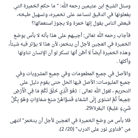
وسئل الشيخ ابن عثيمين رحمه الله: " ما حكم الخميرة التي
يفعلونها في الدقيق لتساعد على تخميره، وتسهيل طبخه،
فبعض الناس يقول إنها خمرة ولا يجوز استعمالها؟
فأجاب رحمه الله تعالى: أجيبهم على هذا بأنه لا بأس بوضع
الخميرة في العجين لأجل أن يتخمر، لأن هذا لا يؤثر فيه شيئاً،
وهذه الخميرة أيضاً لا أظن أنها تسكر لو أن الإنسان تناولها
وأكلها .
والأصل في جميع المطعومات وفي جميع المشروبات وفي
جميع الملبوسات: الأصل فيها الحل حتى يقوم دليل على
التحريم ، لقول الله تعالى : (هُوَ الَّذِي خَلَقَ لَكُمْ مَا فِي الْأَرْضِ
جَمِيعاً ثُمَّ اسْتَوَى إِلَى السَّمَاءِ فَسَوَّاهُنَّ سَبْعَ سَمَاوَاتٍ وَهُوَ بِكُلِّ
شَيْءٍ عَلِيمٌ) البقرة/29.
فلا بأس من وضع الخميرة في العجين لأجل أن يتخمر" انتهى
من "فتاوى نور على الدرب" (20/ 2).