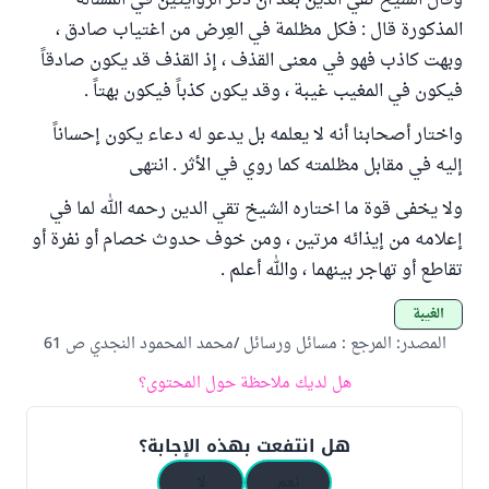
وقال الشيخ تقي الدين بعد أن ذكر الروايتين في المسألة
المذكورة قال : فكل مظلمة في العِرض من اغتياب صادق ،
وبهت كاذب فهو في معنى القذف ، إذ القذف قد يكون صادقاً
فيكون في المغيب غيبة ، وقد يكون كذباً فيكون بهتاً .
واختار أصحابنا أنه لا يعلمه بل يدعو له دعاء يكون إحساناً
إليه في مقابل مظلمته كما روي في الأثر . انتهى
ولا يخفى قوة ما اختاره الشيخ تقي الدين رحمه الله لما في
إعلامه من إيذائه مرتين ، ومن خوف حدوث خصام أو نفرة أو
تقاطع أو تهاجر بينهما ، والله أعلم .
الغيبة
المصدر
:
المرجع : مسائل ورسائل /محمد المحمود النجدي ص 61
هل لديك ملاحظة حول المحتوى؟
هل انتفعت بهذه الإجابة؟
نعم
لا