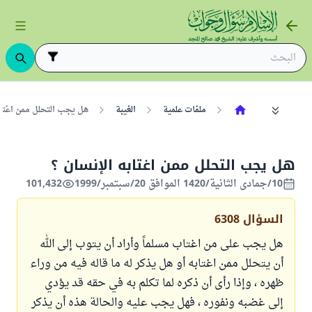
ملفات علمية
الغيبة
هل يجب التحلل ممن اغتاب
هل يجب التحلل ممن اغتابه الإنسان ؟
10/جمادى الثانية/1420 الموافق 20/سبتمبر/1999
101,432
السؤال
6308
هل يجب على من اغتاب مسلماً وأراد أن يتوب إلى الله
أن يتحلل ممن اغتابه أو هل يذكر له ما قاله فيه من وراء
ظهره ، وإذا رأى أن ذكره لما تكلم به في حقه قد يؤدي
إلى غضبه ونفوره ، فهل يجب عليه والحالة هذه أن يذكر