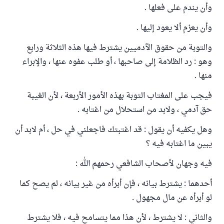
وأن يندم على فعلها .
وأن يعزم ألا يعود إليها .
والتوبة من حقوق الآدميين يشترط فيها هذه الثلاثة ورابع
وهو : رد الظلامة إلى صاحبها ، أو طلب عفوه عنها ، والإبراء
منها .
فيجب على المغتاب التوبة بهذه الأمور الأربعة ، لأن الغيبة
حق آدمي ، ولابد من استحلال من اغتابه .
وهل يكفيه أن يقول : قد اغتبتك فاجعلني في حل ، أم لابد أن
يبين ما اغتابه فيه ؟
فيه وجهان لأصحاب الشافعي رحمهم الله :
أحدهما : يشترط بيانه ، فإن أبرأه من غير بيانه ، لم يصح كما
لو أبرأه عن مال مجهول .
والثاني : لا يشترط ، لأن هذا مما يتسامح فيه ، فلا يشترط