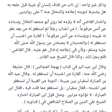
وذكر غير واحد : إن تاب من قذف إنسان أو غيبة قبل علمه به
هل يشترط لتوبته إعلامه والتحلل منه ؟ على روايتين .
واختار القاضي أنه لا يلزمه لما روى أبو محمد الخلال بإسناده
عن أنس مرفوعاً : ( من اغتاب رجلاً ثم استغفر له من بعد غفر
له غيبته ) وبإسناده عن أنس مرفوعاً : ( كفارة من اغتيب أن
تستغفر له ) والحديثان لا يصحان عن رسول الله صلى الله
عليه وسلم ، ولأن في إعلامه إدخال غم عليه . قال القاضي :
فلم يجز ذلك ، وكذا قال الشيخ عبد القادر .
وقال ابن عبد البر في كتاب ( بهجة المجالس ) : قال حذيفة
رضي الله عنه : كفارة من اغتبته أن تستغفر له . وقال عبد الله
بن المبارك لسفيان بين عيينة : التوبة من الغيبة أن تستغفر
لمن اغتبته ، فقال سفيان : بل تستغفر مما قلت فيه ، فقال ابن
المبارك : لا تؤذوه مرتين . ومثل قول ابن المبارك اختاره
الشيخ تقي الدين بن الصلاح الشافعي في ( فتاويه ) .