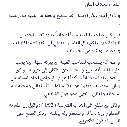
علمه ، بخلاف المال .
والأول أظهر ، لأن الإنسان قد يسمح بالعفو عن غيبة دون غيبة
.
فإن كان صاحب الغيبة ميتاً أو غائباً ، فقد تعذر تحصيل
البراءة منها ، لكن قال العلماء : ينبغي أن يكثر الاستغفار له ،
والدعاء ، ويكثر من الحسنات .
واعلم أنه يستحب لصاحب الغيبة أن يبرئه منها ، ولا يجب
عليه ذلك لأنه تبرع وإسقاط حق ، فكان إلى خيرته ، ولكن
يستحب له استحباباً متأكداً الإبراء ، ليخلص أخاه المسلم من
وبال المعصية ، ويفوز هو بعظيم ثواب الله تعالى ومحبة الله
سبحانه وتعالى . انتهى وهو قول الشافعي
وقال ابن مفلح في الآداب الشرعية ( 1/92 ) : وقيل إن علم به
المظلوم وإلا دعا له واستغفر ولم يعلمه ، وذكر الشيخ تقي
الدين أنه قول الأكثرين .