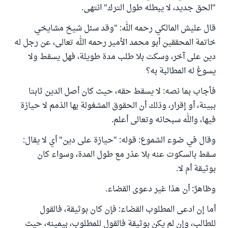
"الحق جديد، لا يبطله طول الترك" انتهى.
قال عليش المالكي رحمه الله: "وقد سئل شيخ مشايخي
خاتمة المحققين أبو محمد الأمير رحمه الله تعالى، عن رجل له
دين على آخر، وسكت بلا طلب مدة طويلة، فهل يسقط ولا
يسوغ له المطالبة به؟
فأجاب بما نصه: لا يسقط حقه، حيث كان أصل الدين ثابتا
ببينة، أو إقرار، وذلك أن الحقوق المشغولة بها الذمم لا حيازة
فيها، والله سبحانه وتعالى أعلم.
وقال في ضوء الشموع: قوله: "حيازة على دين" أي لا يقال:
سقط بالسكوت عنه بلا عذر مع طول المدة، وسواء كان
بوثيقة أم لا.
وظاهرٌ: أن هذا غير دعوى القضاء.
أما إن ادعى المطلوب القضاء: فإن كان بوثيقة، فالقول
للطالب، وإن لم يكن بوثيقة فالقول للمطلوب، بيمينه، حيث