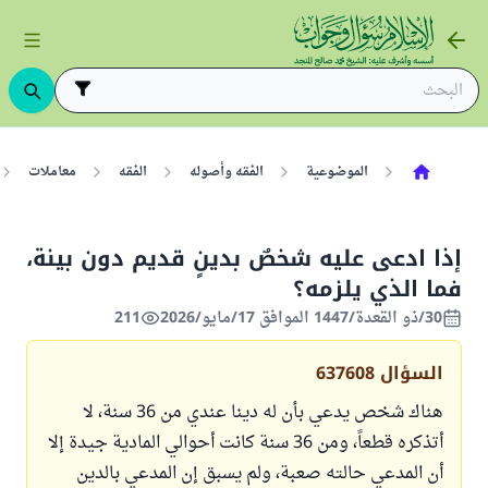
الموضوعية
الفقه وأصوله
الفقه
معاملات
إذا ادعى عليه شخصٌ بدينٍ قديم دون بينة،
فما الذي يلزمه؟
30/ذو القعدة/1447 الموافق 17/مايو/2026
211
السؤال
637608
هناك شخص يدعي بأن له دينا عندي من 36 سنة، لا
أتذكره قطعاً، ومن 36 سنة كانت أحوالي المادية جيدة إلا
أن المدعي حالته صعبة، ولم يسبق إن المدعي بالدين