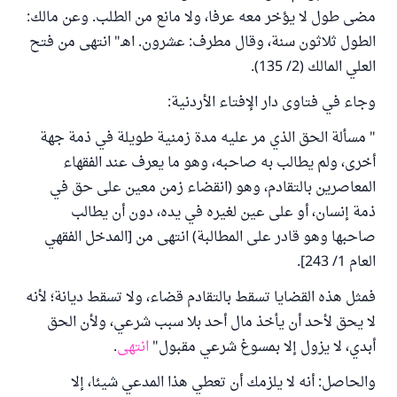
مضى طول لا يؤخر معه عرفا، ولا مانع من الطلب. وعن مالك:
الطول ثلاثون سنة، وقال مطرف: عشرون. اهـ" انتهى من فتح
العلي المالك (2/ 135).
وجاء في فتاوى دار الإفتاء الأردنية:
" مسألة الحق الذي مر عليه مدة زمنية طويلة في ذمة جهة
أخرى، ولم يطالب به صاحبه، وهو ما يعرف عند الفقهاء
المعاصرين بالتقادم، وهو (انقضاء زمن معين على حق في
ذمة إنسان، أو على عين لغيره في يده، دون أن يطالب
صاحبها وهو قادر على المطالبة) انتهى من [المدخل الفقهي
العام 1/ 243].
فمثل هذه القضايا تسقط بالتقادم قضاء، ولا تسقط ديانة؛ لأنه
لا يحق لأحد أن يأخذ مال أحد بلا سبب شرعي، ولأن الحق
أبدي، لا يزول إلا بمسوغ شرعي مقبول"
انتهى
.
والحاصل: أنه لا يلزمك أن تعطي هذا المدعي شيئا، إلا