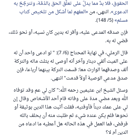
الحقوق، فلا بدَّ مما يدلّ على تعلُّق الحق بالذمَّة، وتترجَّحُ به
الدعوى
. انتهى، من
المفهم لما أشكل من تلخيص كتاب
مسلم
(5/ 148).
فإن صدقه المدعى عليه، وأقر له بدين كان نسيه، أو نحو ذلك،
قضي له به.
قال الرملي، في نهاية المحتاج (6/ 7): " لو ادعى واحد أن له
على الميت ألفي دينار وآخر أنه أوصى له بثلث ماله والتركة
ألف وصدقهما الوارث معا: قسمت التركة بينهما أرباعا، فإن
صدق مدعي الوصية أولاً قدمت" انتهى.
وسئل الشيخ ابن عثيمين رحمه الله:" كان لي عم وقد توفاه
الله وبعد مضي مدة على وفاته قام أحد الأشخاص وقال إن
لي على عمك ديناً فأوفنيه، فقلت أثبت هذا الدين بوثيقة أو
نحوها فلم يكن عنده شيء ثم طلبت منه أن يحلف بالله
فرفض، فما العمل في هذه الحاله هل أعطيه ما ادعاه من
الدين أم لا؟