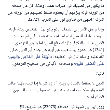
ما يكون من نصيبك في ميراث عمك، وهكذا كل من صدقه
من الورثة فإنه يلزمهم أن يعطوه قسط نصيبهم من الورثة من
التركة" انتهى من فتاوى نور على الدرب (21/ 2).
وإذا وصل الأمر إلى القضاء، ولم يكن لهذا الشخص بينة، فإنه
يتوجه عليك اليمين أنك لم تأخذ منه شيئا، فإن لم تحلف:
قضي عليك بالنكول ولزمك دفع المال؛ لما وروى الترمذي
(1341) عن عمرو بن شعيب عن أبيه عن جده: أن النبي صلى
الله عليه و سلم قال في خطبته:
الْبَيِّنَةُ عَلَى الْمُدَّعِي وَالْيَمِينُ
عَلَى الْمُدَّعَى عَلَيْهِ
وصححه الألباني في صحيح الترمذي.
ثانيا:
الدين لا يسقط بالتقادم، ويلزم أداؤه شرعا إذا ثبت، مهما طالت
المدة ولو سكت صاحبه عنه سنوات، سواء سُمعت الدعوى
قضاء أم لا.
روى ابن أبي شيبة في مصنفه (23073) عن شريح، قال: