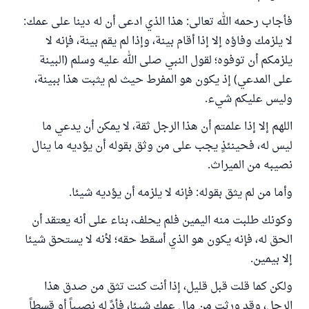
فأجاب رحمه الله تعالى: هذا الذي ادعى أن له دينا على عمك:
لا يلزمك وفاؤه إلا إذا أقام بينة، وإذا لم يقم بينة، فإنه لا
يلزمكم أن توفوه؛ لقول النبي صلى الله عليه وسلم (البينة
على المدعي) إذ يكون هو المفرط حيث لم يثبت هذا ببينة،
وليس عليكم شيء.
اللهم إلا إذا علمتم أن هذا الرجل ثقة، لا يمكن أن يدعي ما
ليس له، فحينئذٍ يجب على من وثق بقوله أن يؤديه ما ينال
نصيبه من الميراث.
وأما من لم يثق بقوله: فإنه لا يلزمه أن يؤديه شيئا.
وكونك طلبت منه اليمين فلم يحلف، بناء على أنه يعتقد أن
الحق له، فإنه يكون هو الذي أسقط حقه؛ لأنه لا يستحق شيئا
إلا بيمين.
ولكن كما قلت قبل قليل، إذا أنت كنت تثق من صدق هذا
الرجل، وقد ورثت من مال عمك شيئا، فأدِّ له نصيباً أو قسطاً