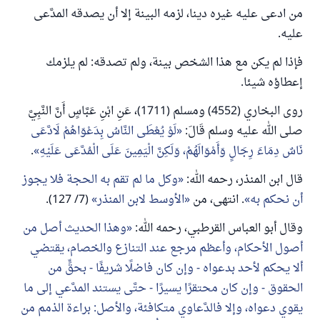
من ادعى عليه غيره دينا، لزمه البينة إلا أن يصدقه المدَّعى
عليه.
فإذا لم يكن مع هذا الشخص بينة، ولم تصدقه: لم يلزمك
إعطاؤه شيئا.
روى البخاري (4552) ومسلم (1711)، عَنِ ابْنِ عَبَّاسٍ أَنَّ النَّبِيَّ
صلى الله عليه وسلم قَالَ:
لَوْ يُعْطَى النَّاسُ بِدَعْوَاهُمْ لَادَّعَى
نَاسٌ دِمَاءَ رِجَالٍ وَأَمْوَالَهُمْ، وَلَكِنَّ الْيَمِينَ عَلَى الْمُدَّعَى عَلَيْهِ
.
قال ابن المنذر، رحمه الله:
وكل ما لم تقم به الحجة فلا يجوز
أن نحكم به
. انتهى، من
الأوسط لابن المنذر
(7/ 127).
وقال أبو العباس القرطبي، رحمه الله:
وهذا الحديث أصل من
أصول الأحكام، وأعظم مرجع عند التنازع والخصام، يقتضي
ألا يحكم لأحد بدعواه - وإن كان فاضلًا شريفًا - بحقٍّ من
الحقوق - وإن كان محتقرًا يسيرًا - حتَّى يستند المدَّعي إلى ما
يقوي دعواه، وإلا فالدَّعاوي متكافئة، والأصل: براءة الذمم من