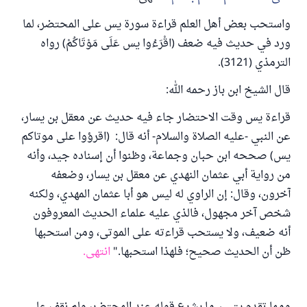
واستحب بعض أهل العلم قراءة سورة يس على المحتضر، لما
ورد في حديث فيه ضعف (اقْرَءُوا ‌يس ‌عَلَى ‌مَوْتَاكُمْ) رواه
الترمذي (3121).
قال الشيخ ابن باز رحمه الله:
قراءة يس وقت الاحتضار جاء فيه حديث عن معقل بن يسار،
عن النبي -عليه الصلاة والسلام- أنه قال: (اقرؤوا على موتاكم
يس) صححه ابن حبان وجماعة، وظنوا أن إسناده جيد، وأنه
من رواية أبي عثمان النهدي عن معقل بن يسار، وضعفه
آخرون، وقال: إن الراوي له ليس هو أبا عثمان المهدي، ولكنه
شخص آخر مجهول، فالذي عليه علماء الحديث المعروفون
أنه ضعيف، ولا يستحب قراءته على الموتى، ومن استحبها
ظن أن الحديث صحيح؛ فلهذا استحبها."
انتهى.