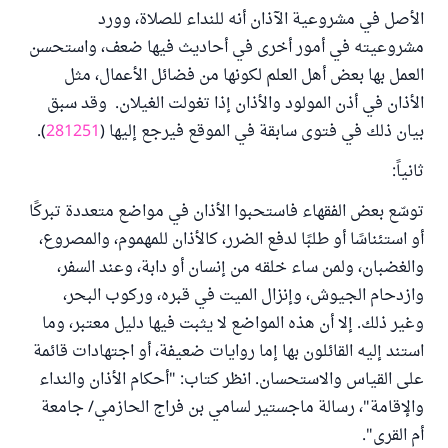
الأصل في مشروعية الآذان أنه للنداء للصلاة، وورد
مشروعيته في أمور أخرى في أحاديث فيها ضعف، واستحسن
العمل بها بعض أهل العلم لكونها من فضائل الأعمال، مثل
الأذان في أذن المولود والأذان إذا تغولت الغيلان. وقد سبق
بيان ذلك في فتوى سابقة في الموقع فيرجع إليها (
281251
).
ثانياً:
توسّع بعض الفقهاء فاستحبوا الأذان في مواضع متعددة تبركًا
أو استئناسًا أو طلبًا لدفع الضرر، كالأذان للمهموم، والمصروع،
والغضبان، ولمن ساء خلقه من إنسان أو دابة، وعند السفر،
وازدحام الجيوش، وإنزال الميت في قبره، وركوب البحر،
وغير ذلك. إلا أن هذه المواضع لا يثبت فيها دليل معتبر، وما
استند إليه القائلون بها إما روايات ضعيفة، أو اجتهادات قائمة
على القياس والاستحسان. انظر كتاب: "أحكام الأذان والنداء
والإقامة"، رسالة ماجستير لسامي بن فراج الحازمي/ جامعة
أم القرى".