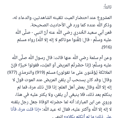
ثالثاً:
المشروع عند احتضار الميت تلقينه الشاهدتين، والدعاء له،
وذكر الله عنده كما ورد في الأحاديث الصحيحة.
فعن أبي سعيد الخُدري رضي الله عنه أنَّ النبي - صلَّى الله
عليه وسلَّم - قال: (لقِّنوا موتاكم لا إله إلا الله) رواه مسلم
(916).
وعن أم سلمة رضي الله عنها قالت: قال رسول الله صلَّى الله
عليه وسلَّم: (إذا حضَرتُم المريض أو الميِّت، فقولوا خيرًا؛ فإنَّ
الملائكة يُؤمِّنون على ما تقولون) مسلم (919) والترمذي (977)
وقال: وقد كان يستحب أن يلقن المريض عند الموت قول لا
إله إلا الله وقال بعض أهل العلم: إذا قال ذلك مرة، فما لم
يتكلم بعد ذلك، فلا ينبغي أن يلقن، ولا يكثر عليه في هذا،
وروي عن ابن المبارك: أنه لما حضرته الوفاة جعل رجل يلقنه
لا إله إلا الله وأكثر عليه، فقال له عبد الله:
إذا قلت مرة، فأنا
على ذلك؛ ما لم أتكلم بكلام
انتهى.