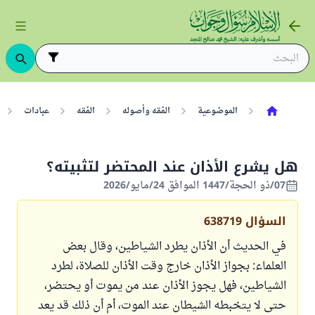
الموضوعية
الفقه وأصوله
الفقه
عبادات
هل يشرع الأذان عند المحتضر لتثبيته؟
07/ذو الحجة/1447 الموافق 24/مايو/2026
السؤال
638719
في الحديث أن الأذان يطرد الشياطين، وقال بعض
العلماء: بجواز الأذان خارج وقت الأذان للصلاة، لطرد
الشياطين، فهل يجوز الأذان عند من يموت أو يحتضر،
حتى لا يتخبطه الشيطان عند الموت، أم أن ذلك قد يعد