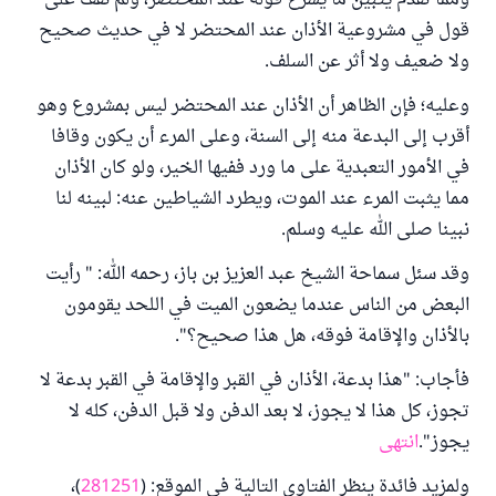
ومما تقدم يتبين ما يشرع قوله عند المحتضر، ولم نقف على
قول في مشروعية الأذان عند المحتضر لا في حديث صحيح
ولا ضعيف ولا أثر عن السلف.
وعليه؛ فإن الظاهر أن الأذان عند المحتضر ليس بمشروع وهو
أقرب إلى البدعة منه إلى السنة، وعلى المرء أن يكون وقافا
في الأمور التعبدية على ما ورد ففيها الخير، ولو كان الأذان
مما يثبت المرء عند الموت، ويطرد الشياطين عنه: لبينه لنا
نبينا صلى الله عليه وسلم.
وقد سئل سماحة الشيخ عبد العزيز بن باز، رحمه الله: " رأيت
البعض من الناس عندما يضعون الميت في اللحد يقومون
بالأذان والإقامة فوقه، هل هذا صحيح؟".
فأجاب: "هذا بدعة، الأذان في القبر والإقامة في القبر بدعة لا
تجوز، كل هذا لا يجوز، لا بعد الدفن ولا قبل الدفن، كله لا
يجوز".
انتهى
ولمزيد فائدة ينظر الفتاوى التالية في الموقع: (
281251
)،