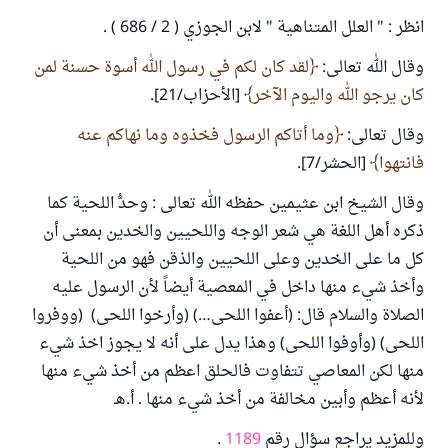
انظر : " العلل المتناهية " لابن الجوزي ( 2 / 686 ) .
وقال الله تعالى:
لقد كان لكم في رسول الله أسوة حسنة لمن
كان يرجو الله واليوم الآخر
[الأحزاب/21].
وقال تعالى:
وما أتاكم الرسول فخذوه وما نهاكم عنه
فانتهوا
[الحشر/7].
وقال الشيخ ابن عثيمين حفظه الله تعالى : وحدُّ اللحية كما
ذكره أهل اللغة هي شعر الوجه واللحيين والخدين بمعنى أن
كل ما على الخدين وعلى اللحيين والذقن فهو من اللحية
وأخذ شيء منها داخل في المعصية أيضاً لأن الرسول عليه
الصلاة والسلام قال: (أعفوا اللحى…) (وأرخوا اللحى) (ووفروا
اللحى) (وأوفوا اللحى) وهذا يدل على أنه لا يجوز اخذ شيء
منها لكن المعاصي تتفاوت فالحلق اعظم من أخذ شيء منها
لأنه أعظم وأبين مخالفة من أخذ شيء منها . أ.هـ
وللمزيد يراجع سؤال رقم
1189
.