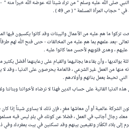
نبي صلى الله عليه وسلم " من ترك شيئاً لله عوضه الله خيراً منه "
في " حجاب المرأة المسلمة " ( ص 49 ) .
خت تركوا ما هم عليه من الأعمال والبيئات وقد كانوا يكسبون فيها المال
تعالى -بعد علمهم بما هم عليه من المخالفات - حتى فتح الله لهم طرقاً
له عليهم ، وهدى قلوبهم لأحسن مما كانوا عليه .
لة بوالديها ، وأن بقاءها بجانبهما والقيام على رعايتهما أفضل بكثير من 
انه منها من العمل غير الشرعي ، فالعامة يحرصون على الدنيا ، وقد لا ي
 التي تحيط بعمل بناتهم وأولادهم .
 هذه الدنيا الفانية على حساب الدين فهذا لا نرضاه لأخواتنا وبناتنا ولا
كون الشركة عالمية أو أن معاشها مغرٍ ، فإن ذلك لا يساوى شيئاً إذا كا
 معك رجال أجانب في العمل ، فضلا عن كونك في بلدٍ ليس فيه مسلمون 
م إلى بلاد الكفّار وتقيمين بينهم وقد تسكنين في بيت بمفردك وفي ذ