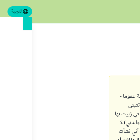
العربية
غربية عموما -
تتبنى
ب الحياة التي رُبيت بها
الدتي) لا
 أني نشأت