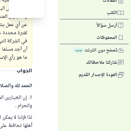
نشأة إسلامية ،
المقالات
الذهاب إلى الب
الكتب
والخياران المت
عن أي عمل يش
أرسل سؤالاً
لفترة محددة ع
المحفوظات
في الشركة التي
أن أجد مسلما 
تصفح دون انترنت
جديد
ما هو رأي الإ
شاركنا ملاحظاتك
الجواب
العودة للإصدار القديم
الحمد لله والصلا
1. إن الخيارين 
والحرام .
لذا فإننا لا يمكن
أهلها تحافظ على ن