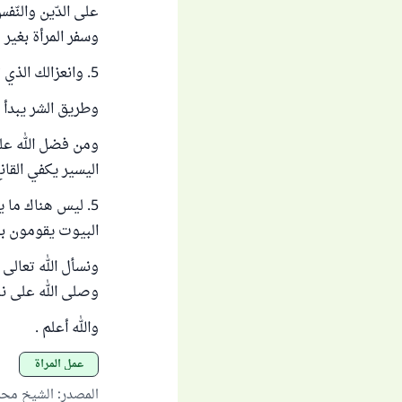
على الدّين والنّ
وسفر المرأة بغير 
5. وانعزالك الذي تحدّثت عنه قد لا يدوم كثيراً بسبب كثرة المغريات ، وقلة المعين والناصح.
وطريق الشر يبدأ 
ومن فضل الله علي
اليسير يكفي القانع
5. ليس هناك ما
البيوت يقومون بأ
ونسأل الله تعالى 
وصلى الله على نب
والله أعلم .
عمل المرأة
المصدر
:
الشيخ محم