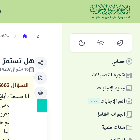
ملفات 
هل تستمرّ ف
حسابي
16/شوال/1420 الموافق 23/يناير/2000
شجرة التصنيفات
السؤال
6666
جديد الإجابات
أهم الإجابات
جديد
فقد تعلمت في 
الجواب الشامل
على تشجيع طريق
ملفات علمية
يعملان حاليا .