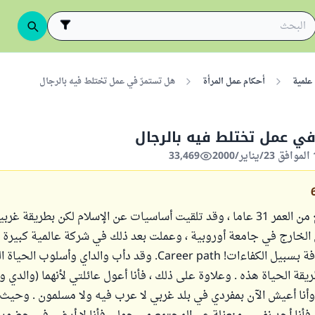
علمية
أحكام عمل المرأة
هل تستمرّ في عمل تختلط فيه بالرجال
ي عمل تختلط فيه بالرجال
33,469
أنا مسلمة ، أبلغ من العمر 31 عاما ، وقد تلقيت أساسيات عن الإسلام لكن بطريقة 
الخارج في جامعة أوروبية ، وعملت بعد ذلك في شركة عالمية كبيرة 
الطريقة المعروفة بـسبيل الكفاءات! Career path. وقد دأب والداي وأسلو
ة الحياة هذه . وعلاوة على ذلك ، فأنا أعول عائلتي لأنهما (والدي وو
 وأنا أعيش الآن بمفردي في بلد غربي لا عرب فيه ولا مسلمون . وحيث