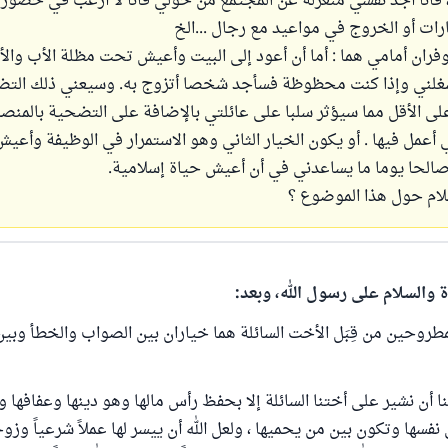
 فأنا أجد نفسي منعزلة عن المجتمع من حولي فأنا لا أرغب في حضور 
ارات أو الخروج في مواعيد مع رجال ...الخ
وفران أمامي هما : أما أن أعود إلى البيت وأعيش تحت مظلة الأب وال
غلني وإذا كنت محظوظة فسأجد شخصا أتزوج به. وسيعني ذلك التض
لى الأقل مما سيؤثر سلبا على عائلتي بالإضافة على التضحية بالمنص
 أعمل فيها . أو يكون الخيار الثاني وهو الاستمرار في الوظيفة وأعي
صالحا يوما ما يساعدني في أن أعيش حياة إسلامية.
سلام حول هذا الموضوع ؟
ة والسلام على رسول الله، وبعد:
المطروحين من قِبَل الأخت السائلة هما خياران بين الصواب والخطأ وبين
 لنا أن نشير على أختنا السائلة إلا بحفظ رأس مالها وهو دينها وعفافها و
فسها وتكون بين من يحميها ، ولعل الله أن ييسر لها عملاً شرعياً وزوجا