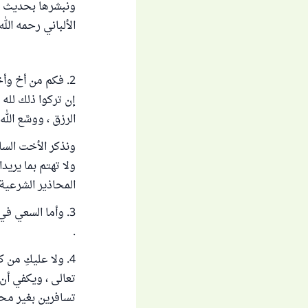
ونبشرها بحديث ال
الألباني رحمه الله 
2. فكم من أخ وأ
إن تركوا ذلك لله 
الرزق ، ووسَّع ال
ونذكر الأخت السائ
ولا تهتم بما يريد
المحاذير الشرعية
3. وأما السعي في
.
4. ولا عليكِ من 
تعالى ، ويكفي أن
تسافرين بغير محر