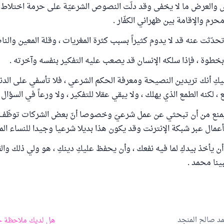
فس والعرض ما لا يخفى وقد دلّت النصوص الشرعيّة على حرمة اختلاط ا
محرم والإقامة بين ظهراني الكفّار .
بخطوة ، فإذا سلكه الإنسان قد يصعب عليه التفكير بنفسه وآخرته .
كِ أنك تريدين النصيحة ومعرفة الحكم الشرعي ، فلا تأسفي على الدن
 ، لكنه الطمع الذي يهلك ، ولا يبقي عقلا للتفكير ، ولا ورعاً في السؤال .
 يمنع من أن تبحثي عن عمل شرعيّ وخصوصا أنّ بعض الشركات توظّ
عمال عبر شبكة الإنترنت وقد يكون هذا بديلا شرعيا وجيدا للنساء الم
أن يأخذ بيدكِ لما فيه نفعك ، وأن يحفظ عليكِ دينكِ ، هو ولي ذلك والق
ينا محمد .
د صالح المنجد
هل لديك ملاحظة ح