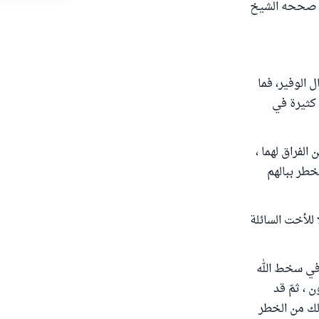
 - صححه الشيخ
 الوفير، فما
 كثيرة في
الفراق لهما ،
خطر ببالهم
 للأخت السائلة
ن في سخط الله
، ثمّ قد
لك من الخطر