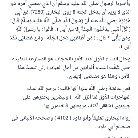
وأخبرنا الرسول صلى الله عليه وسلم أن الذي يعصي أمره هو
الذي لا يريد أن يدخل الجنة !! روى البخاري (7280) عَنْ أَبِي
هُرَيْرَةَ رضي الله عنه أَنَّ رَسُولَ اللَّهِ صَلَّى اللَّهُ عَلَيْهِ وَسَلَّمَ قَالَ :
( كُلُّ أُمَّتِي يَدْخُلُونَ الْجَنَّةَ إِلا مَنْ أَبَى ) , قَالُوا : يَا رَسُولَ اللَّهِ
وَمَنْ يَأْبَى ؟ قَالَ : ( مَنْ أَطَاعَنِي دَخَلَ الْجَنَّةَ , وَمَنْ عَصَانِي فَقَدْ
أَبَى ) .
وحال النساء الأوَل عند الأمر بالحجاب هو المسارعة لتنفيذه ،
حتى شَقَّت النساء أثوابهن من أجل المبادرة إلى تنفيذ هذا
الأمر ، وهذا هو مقتضى الإيمان .
فعن عائشة رضي الله عنها أنها قالت : يرحم الله نساء
المهاجرات الأوَل لما أنزل الله : ( وليضربن بخمرهن على
جيوبهن ) شققن أكثف مروطهن فاختمرن بها .
رواه البخاري تعليقاً وأبو داود ( 4102 ) وصححه الألباني في
صحيح أبي داود .