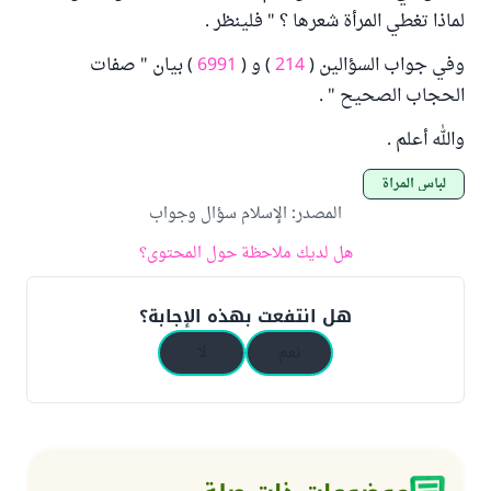
لماذا تغطي المرأة شعرها ؟ " فلينظر .
وفي جواب السؤالين (
214
) و (
6991
) بيان " صفات
الحجاب الصحيح " .
والله أعلم .
لباس المرأة
المصدر
:
الإسلام سؤال وجواب
هل لديك ملاحظة حول المحتوى؟
هل انتفعت بهذه الإجابة؟
نعم
لا