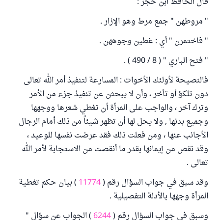
قال الحافظ ابن حجر :
" مروطهن " جمع مرط وهو الإزار .
" فاختمرن " أي : غطين وجوههن .
" فتح الباري " ( 8 / 490 ) .
فالنصيحة لأولئك الأخوات : المسارعة لتنفيذ أمر الله تعالى
دون تلكؤ أو تأخر ، وأن لا يبحثن عن تنفيذ جزء من الأمر
وترك آخر ، والواجب على المرأة أن تغطي شعرها ووجهها
وجميع بدنها , ولا يحل لها أن تظهر شيئاً من ذلك أمام الرجال
الأجانب عنها ، ومن فعلت ذلك فقد عرضت نفسها للوعيد ،
وقد نقص من إيمانها بقدر ما أنقصت من الاستجابة لأمر الله
تعالى .
وقد سبق في جواب السؤال رقم (
11774
) بيان حكم تغطية
المرأة وجهها بالأدلة التفصيلية .
وسبق في جواب السؤال رقم (
6244
) الجواب عن سؤال "