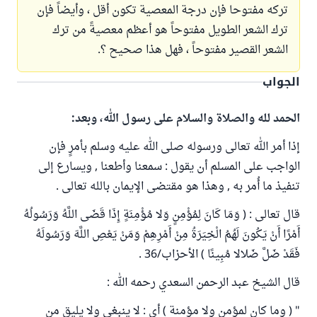
تركه مفتوحا فإن درجة المعصية تكون أقل ، وأيضاً فإن
ترك الشعر الطويل مفتوحاً هو أعظم معصيةً من ترك
الشعر القصير مفتوحاً ، فهل هذا صحيح ؟.
الجواب
الحمد لله والصلاة والسلام على رسول الله، وبعد:
إذا أمر الله تعالى ورسوله صلى الله عليه وسلم بأمرٍ فإن
الواجب على المسلم أن يقول : سمعنا وأطعنا , ويسارع إلى
تنفيذ ما أُمر به , وهذا هو مقتضى الإيمان بالله تعالى .
قال تعالى : ( وَمَا كَانَ لِمُؤْمِنٍ وَلا مُؤْمِنَةٍ إِذَا قَضَى اللَّهُ وَرَسُولُهُ
أَمْرًا أَنْ يَكُونَ لَهُمُ الْخِيَرَةُ مِنْ أَمْرِهِمْ وَمَنْ يَعْصِ اللَّهَ وَرَسُولَهُ
فَقَدْ ضَلَّ ضَلالا مُبِينًا ) الأحزاب/36 .
قال الشيخ عبد الرحمن السعدي رحمه الله :
" ( وما كان لمؤمن ولا مؤمنة ) أي : لا ينبغي ولا يليق من