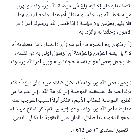
اتصف بالإيمان إلا الإسراع في مرضاة الله ورسوله ، والهرب
من سخط الله ورسوله ، وامتثال أمرهما ، واجتناب نهيهما ،
فلا يليق بمؤمن ولا مؤمنة ( إذا قضى الله ورسوله أمرا ) من
الأمور ، وحتَّما به وألزما به :
( أن يكون لهم الخيرة من أمرهم ) أي : الخيار ، هل يفعلونه أم
لا ؟ بل يعلم المؤمن والمؤمنة أن الرسول أولى به من نفسه ،
فلا يجعل بعض أهواء نفسه حجابا بينه وبين أمر الله ورسوله
.
( ومن يعص الله ورسوله فقد ضل ضلالا مبينا ) أي : بيِّناً ؛ لأنه
ترك الصراط المستقيم الموصلة إلى كرامة الله ، إلى غيرها من
الطرق الموصلة للعذاب الأليم ، فذكر أولاً السبب الموجب لعدم
معارضة أمر الله ورسوله ، وهو الإيمان ، ثم ذكر المانع من ذلك
، وهو التخويف بالضلال ، الدال على العقوبة والنكال " انتهى .
" تفسير السعدي " ( ص 612 ) .