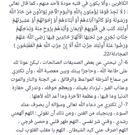
الكافرين ، وألا يكون في قلبه مودة لأحد منهم ، كما قال تعالى
: ( لَا تَجِدُ قَوْمًا يُؤْمِنُونَ بِاللَّهِ وَالْيَوْمِ الْآخِرِ يُوَادُّونَ مَنْ حَادَّ اللَّهَ
وَرَسُولَهُ وَلَوْ كَانُوا آبَاءَهُمْ أَوْ أَبْنَاءَهُمْ أَوْ إِخْوَانَهُمْ أَوْ عَشِيرَتَهُمْ
أُولَئِكَ كَتَبَ فِي قُلُوبِهِمُ الْإِيمَانَ وَأَيَّدَهُمْ بِرُوحٍ مِنْهُ وَيُدْخِلُهُمْ
جَنَّاتٍ تَجْرِي مِنْ تَحْتِهَا الْأَنْهَارُ خَالِدِينَ فِيهَا رَضِيَ اللَّهُ عَنْهُمْ
وَرَضُوا عَنْهُ أُولَئِكَ حِزْبُ اللَّهِ أَلَا إِنَّ حِزْبَ اللَّهِ هُمُ الْمُفْلِحُونَ )
المجادلة/22.
6- أن تبحثي عن بعض الصديقات الصالحات ، ليكنّ عونا لك
على طاعة الله ، وحاجزا بينك وبين معصية الله ، وأن تكثري
من سماع أشرطة المواعظ والرقائق ، عن الجنة والنار والموت
وعذاب القبر ، ليزداد يقينك ، ويعظم خوفك ، وتدركي حقارة
الدنيا وما فيها ، وعظمة الآخرة وما أعد الله لأهلها .
7- أن تكثري من دعاء الله تعالى وسؤاله أن يصرف عنك
السوء ، وينجيك من الفتن ، ومن ذلك أن تقولي : اللهم ألهمني
رشدي ، وقني شر نفسي . اللهم طهر قلبي وحصن فرجي ،
اللهم اصرف عني كيد الشيطان . اللهم يا مقلب القلوب ثبت