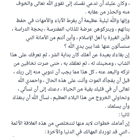
، وكان عليك أن تدعي نفسك إلى تقوى الله تعالى والخوف
منه والحذر من عقابه .
وإنها والله لبلية عظيمة أن يفرط الآباء والأمهات في حفظ
بناتهم ، ويتركوهن عرضة للذئاب المفترسة ، بحجة الدراسة ،
فأين الغيرة يا أهل الإسلام ، وأين أنتم من الأمانة التي
ستسألون عنها غدا بين يدي الله ؟
إن بقاءك بعيدة عن أهلك كان بداية الشر ، ثم تعرفك على هذا
الشاب ، ومحبتك له ، ثم تعلقك به ، حتى صرت تخافين من
تركه والبعد عنه ، كل هذا مما يجب أن تتوبي منه إلى ربك ،
قبل أن يفجأك الموت وأنت على هذه الحال ، واحمدي الله
تعالى أن في قلبك بقية من الحياة ، دعتك إلى أن تسألي ،
وتحاولي الخروج من هذا البلاء العظيم ، نسأل الله أن ينقذك
وأن يسلمك .
ثانيا :
إن أمامك خطوات لابد منها لتتخلصي من هذه العلاقة الآثمة
، التي قد توردك المهالك في الدنيا والآخرة :