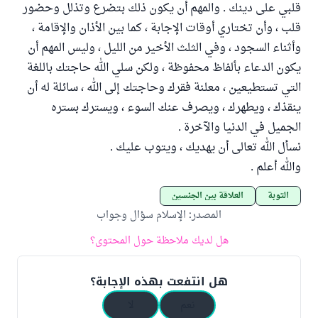
قلبي على دينك . والمهم أن يكون ذلك بتضرع وتذلل وحضور
قلب ، وأن تختاري أوقات الإجابة ، كما بين الأذان والإقامة ،
وأثناء السجود ، وفي الثلث الأخير من الليل ، وليس المهم أن
يكون الدعاء بألفاظ محفوظة ، ولكن سلي الله حاجتك باللغة
التي تستطيعين ، معلنة فقرك وحاجتك إلى الله ، سائلة له أن
ينقذك ، ويطهرك ، ويصرف عنك السوء ، ويسترك بستره
الجميل في الدنيا والآخرة .
نسأل الله تعالى أن يهديك ، ويتوب عليك .
والله أعلم .
التوبة
العلاقة بين الجنسين
المصدر
:
الإسلام سؤال وجواب
هل لديك ملاحظة حول المحتوى؟
هل انتفعت بهذه الإجابة؟
نعم
لا