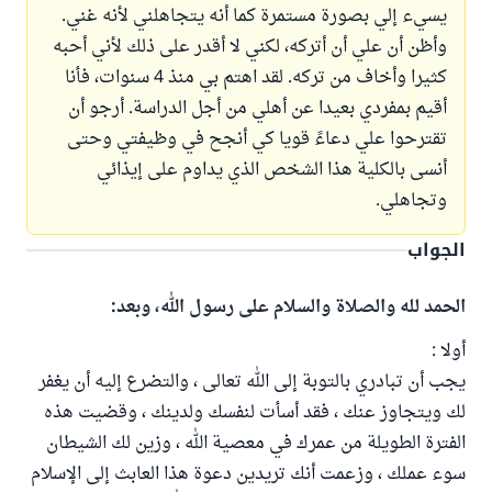
يسيء إلي بصورة مستمرة كما أنه يتجاهلني لأنه غني.
وأظن أن علي أن أتركه، لكني لا أقدر على ذلك لأني أحبه
كثيرا وأخاف من تركه. لقد اهتم بي منذ 4 سنوات، فأنا
أقيم بمفردي بعيدا عن أهلي من أجل الدراسة. أرجو أن
تقترحوا علي دعاءً قويا كي أنجح في وظيفتي وحتى
أنسى بالكلية هذا الشخص الذي يداوم على إيذائي
وتجاهلي.
الجواب
الحمد لله والصلاة والسلام على رسول الله، وبعد:
أولا :
يجب أن تبادري بالتوبة إلى الله تعالى ، والتضرع إليه أن يغفر
لك ويتجاوز عنك ، فقد أسأت لنفسك ولدينك ، وقضيت هذه
الفترة الطويلة من عمرك في معصية الله ، وزين لك الشيطان
سوء عملك ، وزعمت أنك تريدين دعوة هذا العابث إلى الإسلام