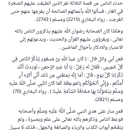
حدث الناس عن قصة الثلاثة نفر الذين انطبقت عليهم الصخرة
في الغار ، فسألوا الله بأعمالهم الصالحة أن يفرجها عنهم حتى
انفرجت . رواه البخاري (2215) ومسلم ( 2743) .
وهكذا كان الصحابة رضوان الله عليهم يذكرون الناس بالله
تعالى ، ويقرؤون عليهم القرآن والحديث ، ويدعونهم إلى
الاعتبار والادكار بأحوال الماضين .
فعن أبي وائل قال : ( كَانَ عَبدُ اللهِ بنُ مَسعُودٍ يُذَكِّرُ النَّاسَ فِي
كُلِّ خَمِيسٍ ، فَقَالَ لَه رَجُلٌ : يَا أَبَا عَبدِ الرَّحمَن ، لَوَدِدتُ أَنَّك
ذَكَّرتَنَا كُلَّ يَومٍ ، قَالَ : أَمَا إِنَّه يَمنَعُنِي مِن ذَلك أَنِّي أَكرَه أَن
أُمِلَّكم ، وَإِنِّي أَتَخَوَّلُكُم بِالمَوعِظَةِ كَمَا كَانَ النَّبِي صَلَّى اللهُ عَلَيهِ
وَسَلَّمَ يَتَخَوَّلُنَا بِهَا مَخَافَةَ السَّآمَةِ عَلَينَا ) . رواه البخاري (70)
ومسلم (2821) .
فمن سار على هدي النبي صَلَّى اللَّهُ عَلَيْهِ وَسَلَّمَ وأصحابه
فوعظ الناس وذكرهم بالله تعالى على علم وبصيرة ، ولم
يَتَقَحَّم أبوابَ الكذب والرياء والمبالغة والجهل ، فذلك لا سبيل