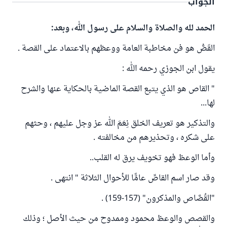
الجواب
الحمد لله والصلاة والسلام على رسول الله، وبعد:
القَصُّ هو فن مخاطبة العامة ووعظهم بالاعتماد على القصة .
يقول ابن الجوزي رحمه الله :
" القاص هو الذي يتبع القصة الماضية بالحكاية عنها والشرح
لها...
والتذكير هو تعريف الخلق نِعَمَ الله عز وجل عليهم ، وحثهم
على شكره ، وتحذيرهم من مخالفته .
وأما الوعظ فهو تخويف يرق له القلب..
وقد صار اسم القاصِّ عامًّا للأحوال الثلاثة " انتهى .
"القُصَّاص والمذكرون" (157-159) .
والقصص والوعظ محمود وممدوح من حيث الأصل ؛ وذلك