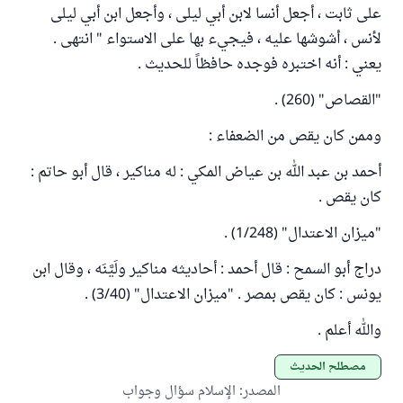
على ثابت ، أجعل أنسا لابن أبي ليلى ، وأجعل ابن أبي ليلى
لأنس ، أشوشها عليه ، فيجيء بها على الاستواء " انتهى .
يعني : أنه اختبره فوجده حافظاً للحديث .
"القصاص" (260) .
وممن كان يقص من الضعفاء :
أحمد بن عبد الله بن عياض المكي : له مناكير ، قال أبو حاتم :
كان يقص .
"ميزان الاعتدال" (1/248) .
دراج أبو السمح : قال أحمد : أحاديثه مناكير ولَيَّنَه ، وقال ابن
يونس : كان يقص بمصر . "ميزان الاعتدال" (3/40) .
والله أعلم .
مصطلح الحديث
المصدر
:
الإسلام سؤال وجواب