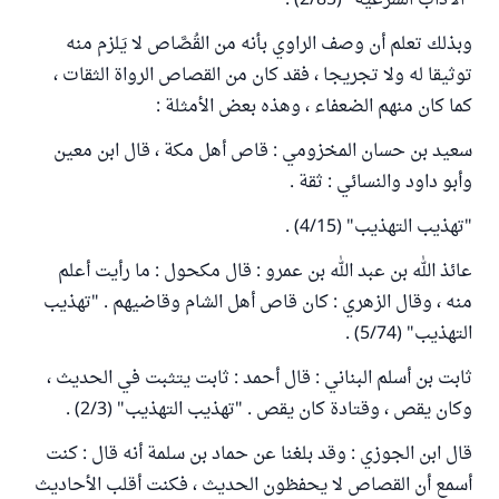
"الآداب الشرعية" (2/85) .
وبذلك تعلم أن وصف الراوي بأنه من القُصَّاص لا يَلزم منه
توثيقا له ولا تجريجا ، فقد كان من القصاص الرواة الثقات ،
كما كان منهم الضعفاء ، وهذه بعض الأمثلة :
سعيد بن حسان المخزومي : قاص أهل مكة ، قال ابن معين
وأبو داود والنسائي : ثقة .
"تهذيب التهذيب" (4/15) .
عائذ الله بن عبد الله بن عمرو : قال مكحول : ما رأيت أعلم
منه ، وقال الزهري : كان قاص أهل الشام وقاضيهم . "تهذيب
التهذيب" (5/74) .
ثابت بن أسلم البناني : قال أحمد : ثابت يتثبت في الحديث ،
وكان يقص ، وقتادة كان يقص . "تهذيب التهذيب" (2/3) .
قال ابن الجوزي : وقد بلغنا عن حماد بن سلمة أنه قال : كنت
أسمع أن القصاص لا يحفظون الحديث ، فكنت أقلب الأحاديث