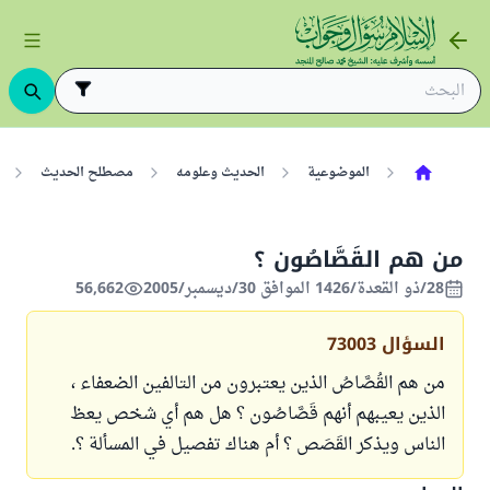
الموضوعية
الحديث وعلومه
مصطلح الحديث
من هم القَصَّاصُون ؟
28/ذو القعدة/1426 الموافق 30/ديسمبر/2005
56,662
السؤال
73003
من هم القُصَّاصُ الذين يعتبرون من التالفين الضعفاء ،
الذين يعيبهم أنهم قَصَّاصُون ؟ هل هم أي شخص يعظ
الناس ويذكر القَصَص ؟ أم هناك تفصيل في المسألة ؟.