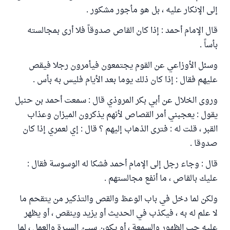
إلى الإنكار عليه ، بل هو مأجور مشكور .
قال الإمام أحمد : إذا كان القاص صدوقاً فلا أرى بمجالسته
بأساً .
وسئل الأوزاعي عن القوم يجتمعون فيأمرون رجلا فيقص
عليهم فقال : إذا كان ذلك يوما بعد الأيام فليس به بأس .
وروى الخلال عن أبي بكر المروذي قال : سمعت أحمد بن حنبل
يقول : يعجبني أمر القصاص لأنهم يذكرون الميزان وعذاب
القبر ، قلت له : فترى الذهاب إليهم ؟ قال : إي لعمري إذا كان
صدوقا .
قال : وجاء رجل إلى الإمام أحمد فشكا له الوسوسة فقال :
عليك بالقاص ، ما أنفع مجالستهم .
ولكن لما دخل في باب الوعظ والقص والتذكير من يتقحم ما
لا علم له به ، فيكذب في الحديث أو يزيد وينقص ، أو يظهر
عليه حب الظهور والسمعة ، أو يكون سيئ السيرة والعمل ، لما