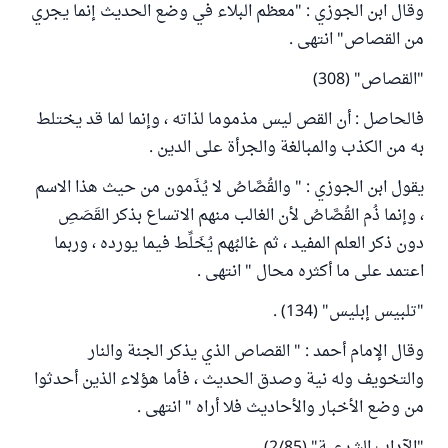
وقال ابن الجوزي : "معظم البلاء في وضع الحديث إنما يجري
من القصاص" انتهى .
"القصاص" (308)
فالحاصل : أن القص ليس مذموما لذاته ، وإنما لما قد يختلط
به من الكذب والمبالغة والجرأة على الدين .
يقول ابن الجوزي : " والقُصَّاصُ لا يُذَمون من حيث هذا الاسم
، وإنما ذُم القُصَّاصُ لأن الغالب منهم الاتساع بذكر القَصَصِ
دون ذكر العلم المفيد ، ثم غالبُهم يُخَلِّط فيما يورده ، وربما
اعتمد على ما أكثره محال " انتهى .
"تلبيس إبليس" (134) .
وقال الإمام أحمد : " القصاص الذي يذكر الجنة والنار
والتخويف وله نية وصدق الحديث ، فأما هؤلاء الذين أحدثوا
من وضع الأخبار والأحاديث فلا أراه " انتهى .