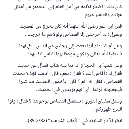
كان ذلك : اضطر الأئمة من أهل العلم إلى التحذير من أمثال
هؤلاء والتنفير منهم .
فعن ابن عمر رضي الله عنهما أنه كان يخرج من المسجد
ويقول : ما أخرجني إلا القصاص ولولاهم ما خرجت .
وعن أم الدرداء أنها بعثت إلى رجلين من الناس : قل لهما
فليتقيا الله تعالى وتكون موعظتهما للناس لنفسهما .
وعن شعبة بن الحجاج أنه دنا منه شاب فسأل عن حديث
فقال له : أقاص أنت ؟ فقال : نعم ، قال : اذهب فإنا لا نحدث
القصاص ، فقال له : لم ؟ قال : يأخذون الحديث منا شبرا
فيجعلونه ذراعا ! أي أنهم يزيدون في الحديث .
وسئل سفيان الثوري : نستقبل القصاص بوجوهنا ؟ فقال : ولوا
البدع ظهوركم .
انظر الآثار السابقة في "الآداب الشرعية" (2/82-89) .