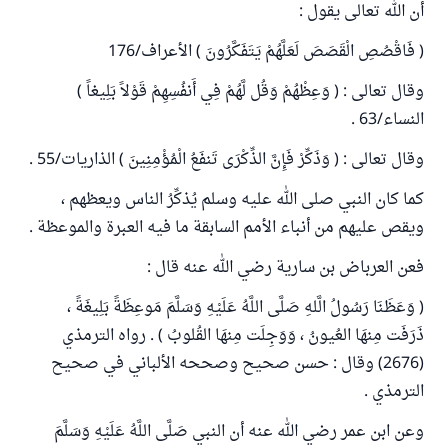
أن الله تعالى يقول :
( فَاقْصُصِ الْقَصَصَ لَعَلَّهُمْ يَتَفَكَّرُونَ ) الأعراف/176
وقال تعالى : ( وَعِظْهُمْ وَقُل لَّهُمْ فِي أَنفُسِهِمْ قَوْلاً بَلِيغاً )
النساء/63 .
وقال تعالى : ( وَذَكِّرْ فَإِنَّ الذِّكْرَى تَنفَعُ الْمُؤْمِنِينَ ) الذاريات/55 .
كما كان النبي صلى الله عليه وسلم يُذكِّرُ الناس ويعظهم ،
ويقص عليهم من أنباء الأمم السابقة ما فيه العبرة والموعظة .
فعن العرباض بن سارية رضي الله عنه قال :
( وَعَظَنَا رَسُولُ الَّلهِ صَلَّى اللَّهُ عَلَيْهِ وَسَلَّمَ مَوعِظَةً بَلِيغَةً ،
ذَرَفَت مِنهَا العُيونُ ، وَوَجِلَت مِنهَا القُلوبُ ) . رواه الترمذي
(2676) وقال : حسن صحيح وصححه الألباني في صحيح
الترمذي .
وعن ابن عمر رضي الله عنه أن النبي صَلَّى اللَّهُ عَلَيْهِ وَسَلَّمَ