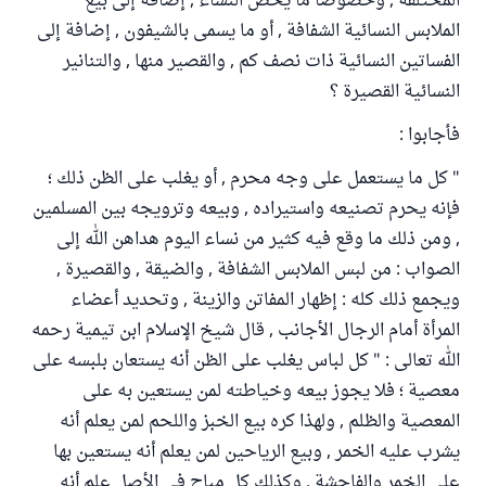
المختلفة , وخصوصاً ما يخص النساء , إضافة إلى بيع
الملابس النسائية الشفافة , أو ما يسمى بالشيفون , إضافة إلى
الفساتين النسائية ذات نصف كم , والقصير منها , والتنانير
النسائية القصيرة ؟
فأجابوا :
" كل ما يستعمل على وجه محرم , أو يغلب على الظن ذلك ؛
فإنه يحرم تصنيعه واستيراده , وبيعه وترويجه بين المسلمين
, ومن ذلك ما وقع فيه كثير من نساء اليوم هداهن الله إلى
الصواب : من لبس الملابس الشفافة , والضيقة , والقصيرة ,
ويجمع ذلك كله : إظهار المفاتن والزينة , وتحديد أعضاء
المرأة أمام الرجال الأجانب , قال شيخ الإسلام ابن تيمية رحمه
الله تعالى : " كل لباس يغلب على الظن أنه يستعان بلبسه على
معصية ؛ فلا يجوز بيعه وخياطته لمن يستعين به على
المعصية والظلم , ولهذا كره بيع الخبز واللحم لمن يعلم أنه
يشرب عليه الخمر , وبيع الرياحين لمن يعلم أنه يستعين بها
على الخمر والفاحشة , وكذلك كل مباح في الأصل علم أنه