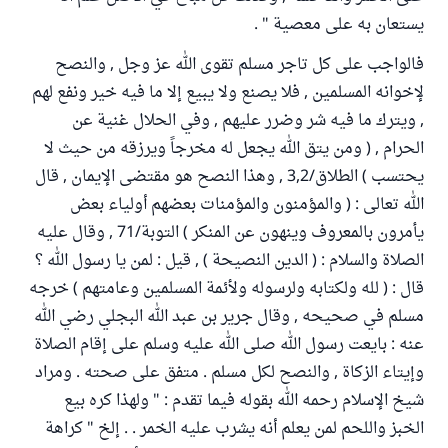
يستعان به على معصية " .
فالواجب على كل تاجر مسلم تقوى الله عز وجل , والنصح
لإخوانه المسلمين , فلا يصنع ولا يبيع إلا ما فيه خير ونفع لهم
, ويترك ما فيه شر وضرر عليهم , وفي الحلال غنية عن
الحرام , ( ومن يتق الله يجعل له مخرجاً ويرزقه من حيث لا
يحتسب ) الطلاق/3,2 , وهذا النصح هو مقتضى الإيمان , قال
الله تعالى : ( والمؤمنون والمؤمنات بعضهم أولياء بعض
يأمرون بالمعروف وينهون عن المنكر ) التوبة/71 , وقال عليه
الصلاة والسلام : ( الدين النصيحة ) , قيل : لمن يا رسول الله ؟
قال : ( لله ولكتابه ولرسوله ولأئمة المسلمين وعامتهم ) خرجه
مسلم في صحيحه , وقال جرير بن عبد الله البجلي رضي الله
عنه : بايعت رسول الله صلى الله عليه وسلم على إقام الصلاة
وإيتاء الزكاة , والنصح لكل مسلم . متفق على صحته . ومراد
شيخ الإسلام رحمه الله بقوله فيما تقدم : " ولهذا كره بيع
الخبز واللحم لمن يعلم أنه يشرب عليه الخمر . . إلخ " كراهة