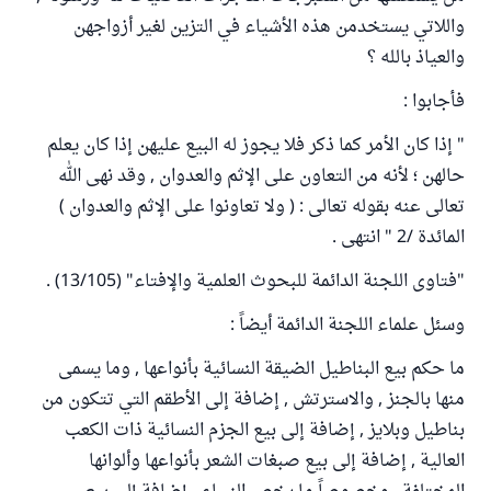
واللاتي يستخدمن هذه الأشياء في التزين لغير أزواجهن
والعياذ بالله ؟
فأجابوا :
" إذا كان الأمر كما ذكر فلا يجوز له البيع عليهن إذا كان يعلم
حالهن ؛ لأنه من التعاون على الإثم والعدوان , وقد نهى الله
تعالى عنه بقوله تعالى : ( ولا تعاونوا على الإثم والعدوان )
المائدة /2 " انتهى .
"فتاوى اللجنة الدائمة للبحوث العلمية والإفتاء" (13/105) .
وسئل علماء اللجنة الدائمة أيضاً :
ما حكم بيع البناطيل الضيقة النسائية بأنواعها , وما يسمى
منها بالجنز , والاسترتش , إضافة إلى الأطقم التي تتكون من
بناطيل وبلايز , إضافة إلى بيع الجزم النسائية ذات الكعب
العالية , إضافة إلى بيع صبغات الشعر بأنواعها وألوانها