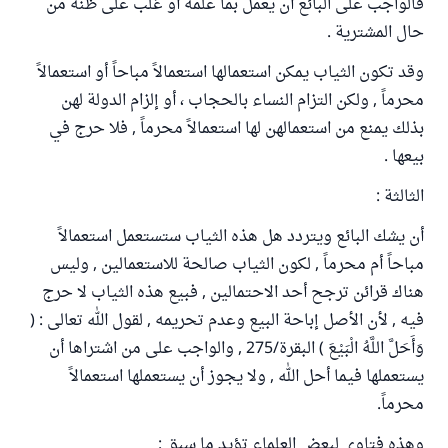
فالواجب على البائع أن يعمل بما علمه أو غلب على ظنه من
حال المشترية .
وقد تكون الثياب يمكن استعمالها استعمالاً مباحاً أو استعمالاً
محرماً , ولكن التزام النساء بالحجاب ، أو إلزام الدولة لهن
بذلك يمنع من استعمالهن لها استعمالاً محرماً , فلا حرج في
بيعها .
الثالثة :
أن يشك البائع ويتردد هل هذه الثياب ستستعمل استعمالاً
مباحاً أم محرماً , لكون الثياب صالحة للاستعمالين , وليس
هناك قرائن ترجح أحد الاحتمالين , فبيع هذه الثياب لا حرج
فيه , لأن الأصل إباحة البيع وعدم تحريمه , لقول الله تعالى : (
وَأَحَلَّ اللَّهُ الْبَيْعَ ) البقرة/275 , والواجب على من اشتراها أن
يستعملها فيما أحل الله , ولا يجوز أن يستعملها استعمالاً
محرماً.
وهذه فتاوى لبعض العلماء تؤيد ما سبق :