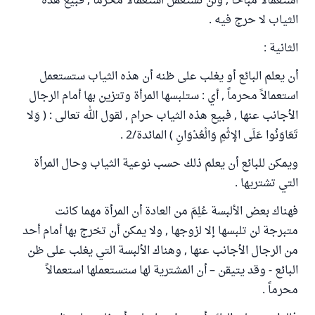
استعمالاً مباحاً , ولن تستعمل استعمالاً محرماً , فبيع هذه
الثياب لا حرج فيه .
الثانية :
أن يعلم البائع أو يغلب على ظنه أن هذه الثياب ستستعمل
استعمالاً محرماً , أي : ستلبسها المرأة وتتزين بها أمام الرجال
الأجانب عنها , فبيع هذه الثياب حرام , لقول الله تعالى : ( وَلا
تَعَاوَنُوا عَلَى الإثْمِ وَالْعُدْوَانِ ) المائدة/2 .
ويمكن للبائع أن يعلم ذلك حسب نوعية الثياب وحال المرأة
التي تشتريها .
فهناك بعض الألبسة عُلِمَ من العادة أن المرأة مهما كانت
متبرجة لن تلبسها إلا لزوجها , ولا يمكن أن تخرج بها أمام أحد
من الرجال الأجانب عنها , وهناك الألبسة التي يغلب على ظن
البائع - وقد يتيقن – أن المشترية لها ستستعملها استعمالاً
محرماً .