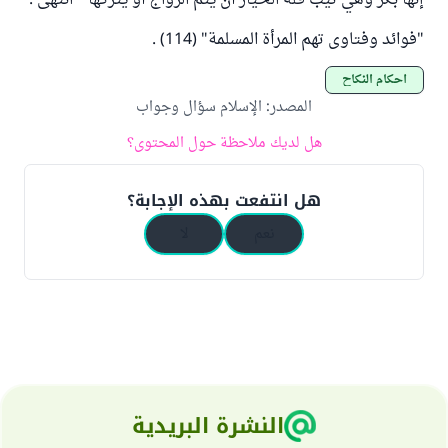
إنها بكر وهي ثيب فله الخيار أن يتم الزواج أو يتركها " انتهى .
"فوائد وفتاوى تهم المرأة المسلمة" (114) .
أحكام النكاح
المصدر
:
الإسلام سؤال وجواب
هل لديك ملاحظة حول المحتوى؟
هل انتفعت بهذه الإجابة؟
نعم
لا
النشرة البريدية