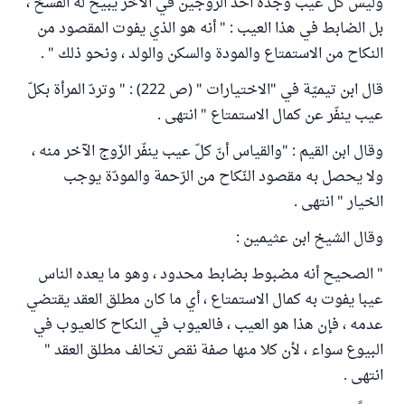
وليس كل عيب وجده أحد الزوجين في الآخر يبيح له الفسخ ،
بل الضابط في هذا العيب : " أنه هو الذي يفوت المقصود من
النكاح من الاستمتاع والمودة والسكن والولد ، ونحو ذلك " .
قال ابن تيميّة في "الاختيارات " (ص 222) : " وتردّ المرأة بكلّ
عيب ينفّر عن كمال الاستمتاع " انتهى .
وقال ابن القيم : "والقياس أنّ كلّ عيب ينفّر الزّوج الآخر منه ،
ولا يحصل به مقصود النّكاح من الرّحمة والمودّة يوجب
الخيار " انتهى .
وقال الشيخ ابن عثيمين :
" الصحيح أنه مضبوط بضابط محدود ، وهو ما يعده الناس
عيبا يفوت به كمال الاستمتاع ، أي ما كان مطلق العقد يقتضي
عدمه ، فإن هذا هو العيب ، فالعيوب في النكاح كالعيوب في
البيوع سواء ، لأن كلا منها صفة نقص تخالف مطلق العقد "
انتهى .