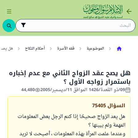
الموضوعية
فقه الأسرة
أحكام النكاح
هل يصح ع
هل يصح عقد الزواج الثاني مع عدم إخباره
باستمرار زواجه الأول ؟
09/ذو القعدة/1426 الموافق 11/ديسمبر/2005
44,480
السؤال
75405
هل يعد الزواج صحيحًا إذا كتم الرجل بعض المعلومات
المهمة ولم يبينها ؟
وعندما علمت المرأة بهذه المعلومات ، أصبحت لا تريد