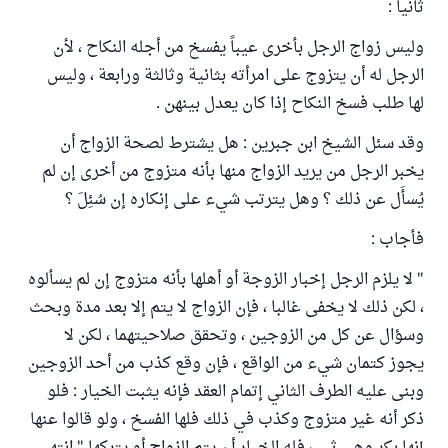
ثانياً :
وليس زواج الرجل بأخرى عيباً يفسخ من أجله النكاح ، لأن
الرجل له أن يتزوج على امرأته بثانية وثالثة ورابعة ، وليس
لها طلب فسخ النكاح إذا كان يعدل بينهن .
وقد سئل الشيخ ابن جبرين : هل يشترط لصحة الزواج أن
يخبر الرجل من يريد الزواج منها بأنه متزوج من أخرى إن لم
يُسأَل عن ذلك ؟ وهل يترتب شيء على إنكاره إن سُئِلَ ؟
فأجاب :
" لا يلزم الرجل إخبار الزوجة أو أهلها بأنه متزوج إن لم يسألوه
، لكن ذلك لا يخفى غالبا ، فإن الزواج لا يتم إلا بعد مدة وبحث
وسؤال عن كل من الزوجين ، وتحقق صلاحيتهما ، لكن لا
يجوز كتمان شيء من الواقع ، فإن وقع كذب من أحد الزوجين
وبنى عليه الطرف الثاني إتمام العقد فإنه يثبت الخيار : فلو
ذكر أنه غير متزوج وكذب في ذلك فلها الفسخ ، ولو قالوا عنها