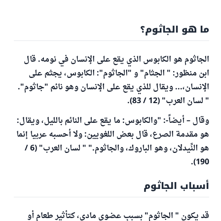
ما هو الجاثوم؟
الجاثوم هو الكابوس الذي يقع على الإنسان في نومه. قال
ابن منظور: " الجثام" و "الجاثوم": الكابوس، يجثم على
الإنسان،... ويقال للذي يقع على الإنسان وهو نائم "جاثوم".
" لسان العرب" (12 / 83).
وقال – أيضاً-: "والكابوس: ما يقع على النائم بالليل، ويقال:
هو مقدمة الصرع، قال بعض اللغويين: ولا أحسبه عربيا إنما
هو النِّيدلان، وهو الباروك، والجاثوم." " لسان العرب" (6 /
190).
أسباب الجاثوم
قد يكون " الجاثوم" بسببٍ عضوي مادي، كتأثير طعام أو