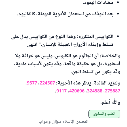
مضادات الهمود.
بعد التوقف عن استعمال الأدوية المهدئة، كالفاليوم.
الكوابيس المتكررة: وهذا النوع من الكوابيس يدل على
تسلط وإيذاء الأرواح الخبيثة للإنسان." انتهى
والخلاصة: أن الجاثوم هو الكابوس، وليس هو خرافة ولا
أسطورة، بل هو حقيقة واقعة، وقد يكون لأسباب مادية،
وقد يكون من تسلط الجن.
ولمزيد الفائدة، ينظر هذه الأجوبة:
224507
،
9577
،
.
9117
،
420696
،
324588
،
275887
والله أعلم.
الطب والتداوي
المصدر
:
الإسلام سؤال وجواب