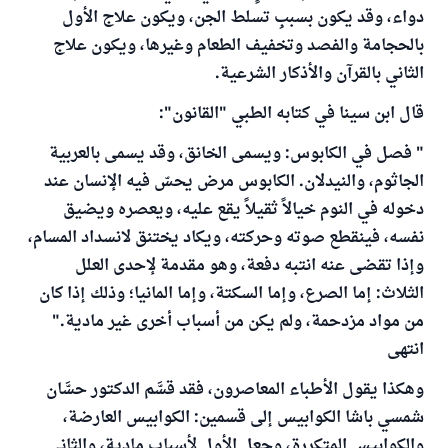
دواء، وقد يكون بسببِ تسلط الجن، ويكون علاج الأول
بالحجامة والفصد وتخفيف الطعام وغيرها، ويكون علاج
الثاني بالقرآن والأذكار الشرعية.
قال ابن سينا في كتابه الطبي "القانون":
" فصل في الكابوس: ويسمى الخانق، وقد يسمى بالعربية
الجاثوم، والنيدلان. الكابوس مرض يحسّ فيه الإنسان عند
دخوله في النوم خيالاً ثقيلاً يقع عليه، ويعصره ويضيق
نفسه، فينقطع صوته وحركته، ويكاد يختنق لانسداد المسام،
وإذا تقضى عنه انتبه دفعة، وهو مقدمة لإحدى العلل
الثلاث: إما الصرع، وإما السكتة، وإما المانيا؛ وذلك إذا كان
من مواد مزدحمة، ولم يكن من أسباب أخرى غير مادية."
انتهى
وهكذا يقول الأطباء المعاصرون، فقد قسَّم الدكتور حسَّان
شمسي باشا الكوابيس إلى قسمين: الكوابيس العارضة،
والكوابيس المتكررة، وجعل الأول لأسباب مادية، والثاني