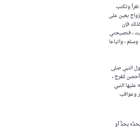
 تقرأ وتكتب
لزواج يعين على
كذلك فإن
بيت ، فنصيحتي
 وسلم ، واتباعا
قول النبي صلى
أحصن للفرج ،
 عليها النبي
ر وعواقب
َه بحدٍّ أو