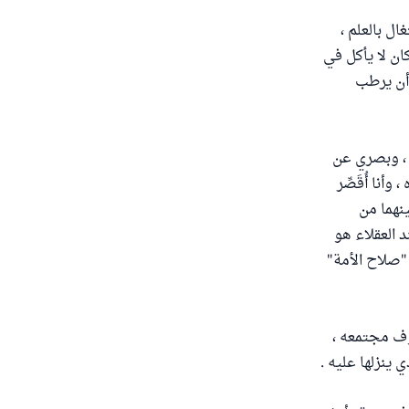
ال بالعلم ،
ان لا يأكل في
 أن يرطب
 ، وبصري عن
أنا أُقَصِّر
نهما من
د العقلاء هو
 "صلاح الأمة"
وف مجتمعه ،
ينزلها عليه .