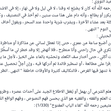
يذ النووي :
ه الله أنه كان لا يضيِّع له وقتا ، لا في ليل ولا في نهار ، إلا في الاشتغ
رر أو يطالع ، وأنه دام على هذا ست سنين ، ثم أخذ في التصنيف ، وك
ا أكلة بعد عشاء الآخرة ، ويشرب شربة واحدة عند السحر ، ويقول أخاف
لنوم " انتهى .
لحنبلي :
أن أضيع ساعة من عمري ، حتى إذا تعطل لساني عن مذاكرة أو مناظرة
ري في حال راحتي وأنا منطرح ، فلا أنهض إلا وقد خطر لي ما أسطِّرُه ، و
 أكلي ، حتى أختار سف الكعك وتحسِّيَه بالماء على الخبز ، لأجل ما بي
را على مطالعة ، أو تسطير فائدة لم أدركها فيه ، وإن أجلُّ تحصيل عن
 تنتهز فيها الفرص ، فالتكاليف كثيرة والأوقات خاطفة " انتهى . انظر
لعلم الشرعي أن يهمل أو يُغفل الاطلاع الجيد على أحداث عصره ، وظر
لعلم والفقه ، والفقيه هو الذي يحسن فهم النصوص ، وفهم الواقع الذي 
ين رحمه الله "لقاء الباب المفتوح" (1/330) :