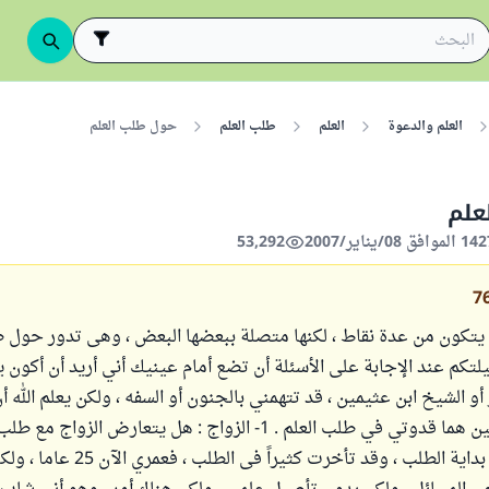
العلم والدعوة
العلم
طلب العلم
حول طلب العلم
علم
53,292
7
يتكون من عدة نقاط ، لكنها متصلة ببعضها البعض ، وهى تدور حول طل
كم عند الإجابة على الأسئلة أن تضع أمام عينيك أني أريد أن أكون يو
 أو الشيخ ابن عثيمين ، قد تتهمني بالجنون أو السفه ، ولكن يعلم الله 
العالمين الربانيين هما قدوتي في طلب العلم . 1- الزواج : هل يتعارض الزواج 
خاصةً أنى فى بداية الطلب ، وقد تأخرت كثيراً فى 