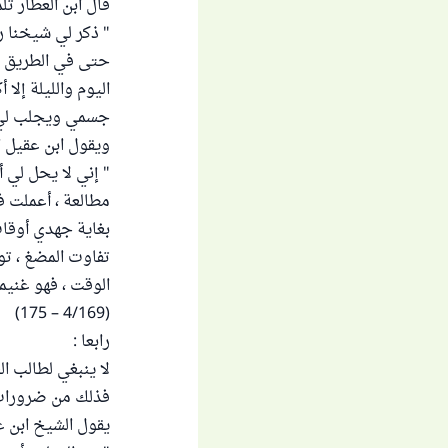
قال ابن العطار تلم
" ذكر لي شيخنا رحم
حتى في الطريق يك
اليوم والليلة إل
جسمي ويجلب لي ا
ويقول ابن عقيل ا
" إني لا يحل لي 
مطالعة ، أعملت فك
بغاية جهدي أوقات
تفاوت المضغ ، توف
الوقت ، فهو غنيمة
(4/169 – 175)
رابعا :
لا ينبغي لطالب ا
فذلك من ضرورات ا
يقول الشيخ ابن عثيم