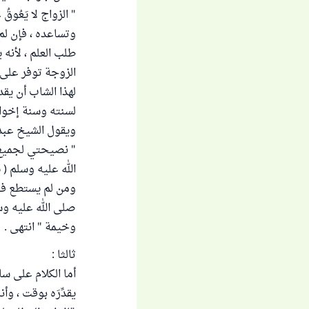
" الزواج لا يَعُو
وتساعده ، فإن لم
طلب العلم ، لأنه
الزوجة توفر على
لهذا الشاب أن يقد
لسنته وسنة إخوانه
ويقول الشيخ عبد الع
" نصيحتي لجميع ا
الله عليه وسلم (
ومن لم يستطع فعلي
صلى الله عليه و
وخيمة " انتهى .
ثالثا :
أما الكلام على سا
يقدِّرَه بوقت ، وأ