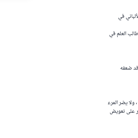
: حسن غريب ، وحسنه ابن القيم في عدة الصابرين (260) والألباني في
طالب العلم في
 ووافقه الذهبي ، وقد ضعفه
، ولا يضر المرء
در على تعويض