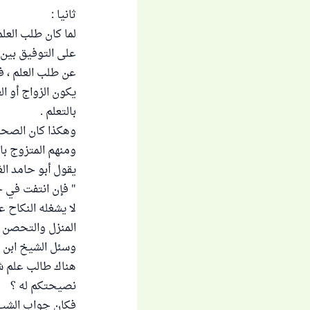
ثانيا :
لما كان طلب العلم 
على التوفيق بين ح
عن طلب العلم ، ف
يكون الزواج أو الع
بالتعلم .
وهكذا كان الصحابة
ومنهم المتزوج بال
يقول أبو حامد الغزا
" فإن انتفت في حقه
لا يشغله النكاح 
المنزل والتحصن با
وسئل الشيخ ابن عثيم
هناك طالب علم ش
نصيحتكم له ؟
فكان جواب الشيخ 