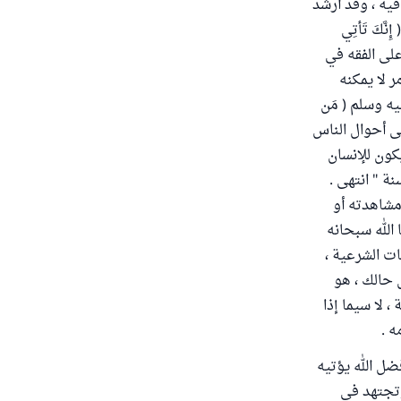
فيه ، وقد أرشد
َكَ تَأتِي
على الفقه في
ر لا يمكنه
يه وسلم ( مَن
ن على أحوال الناس
كون للإنسان
ة " انتهى .
مشاهدته أو
الله سبحانه
ات الشرعية ،
 حالك ، هو
، لا سيما إذا
ه .
فضل الله يؤتيه
وتجتهد في