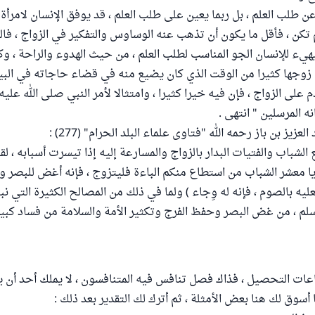
قُ عن طلب العلم ، بل ربما يعين على طلب العلم ، قد يوفق الإنسان لامرأة
 تكن ، فأقل ما يكون أن تذهب عنه الوساوس والتفكير في الزواج ، فا
 يهيء للإنسان الجو المناسب لطلب العلم ، من حيث الهدوء والراحة ، و
 زوجها كثيرا من الوقت الذي كان يضيع منه في قضاء حاجاته في ال
م على الزواج ، فإن فيه خيرا كثيرا ، وامتثالا لأمر النبي صلى الله عليه
 المرسلين " انتهى .
زيز بن باز رحمه الله "فتاوى علماء البلد الحرام" (277) :
لشباب والفتيات البدار بالزواج والمسارعة إليه إذا تيسرت أسبابه ، ل
 يا معشر الشباب من استطاع منكم الباءة فليتزوج ، فإنه أغض للبصر و
ه بالصوم ، فإنه له وِجاء ) ولما في ذلك من المصالح الكثيرة التي نبه
سلم ، من غض البصر وحفظ الفرج وتكثير الأمة والسلامة من فساد كبي
عات التحصيل ، فذاك فصل تنافس فيه المتنافسون ، لا يملك أحد أن يحدّ
نا أسوق لك هنا بعض الأمثلة ، ثم أترك لك التقدير بعد ذلك :