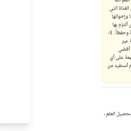
عم الله
لفتاة التي
 وإخوانها
علي أن ألتزم بها
في تحصيل العلم ، بخلاف الوقت المخصص للقرآن ، فأنا أجعل له وقتاً خاصاً به تلاوةً وحفظاً . 3-
 عبر
ك أقضي
همة على أي
م أستفيد من
تحصيل العلم ،