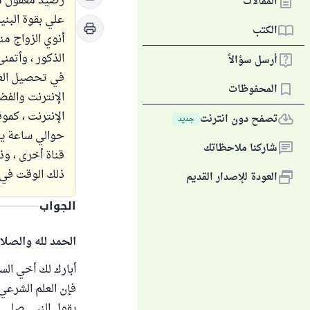
رصيد معقول من 
المقالات
علي بقوة البني
الكتب
أنوي الزواج من
أرسل سؤالاً
المحفوظات
الإنترنت والفض
الإنترنت ، كمو
تصفح دون انترنت
جديد
حوالي ساعة يوم
شاركنا ملاحظاتك
قناة أخرى ، و
ذلك الوقت في 
العودة للإصدار القديم
الجواب
الحمد لله والصلا
أبارك لك أخي السا
فإن العلم الشرعي 
يقول النبي صلى ا