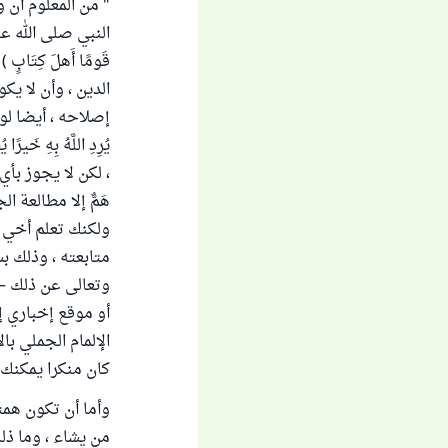
" من المعلوم أن 
النبي صلى الله عل
قَومًا أَهلَ كِتَ
الدين ، وأن لا يك
إصلاحه ، أيضا لو 
يُرِدِ اللَّهُ بِهِ 
، لكن لا يجوز بأ
هَمٌّ إلا مطالعة 
ولكنك تعلم أخي ا
متابعته ، وذلك ب
وتعالى عن ذلك – 
أو موقع إخباري إ
الإلمام الجملي با
كان منكرا يمكنك ا
وأما أن تكون همتك
من يشاء ، وما ذل