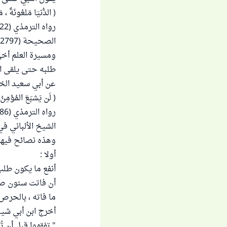
( الدُّنيَا مَلعُونَةٌ ، مَل
الصحيحة (2797)
ومسيرة العلم أخي
طلبه حتى يلقى ال
عن أبي سعيد الخد
( لَن يَشبَعَ المُؤمِنُ 
الشيخ الألباني ف
وهذه نصائح فيها 
أولا :
أنفع ما يكون طلب 
أن فاتت سنون صغ
ما فاته ، بالحرص 
أخرج ابن أبي شيبة في مصنفه (5/284) عن 
" تفقهوا قبل أن تُسَ