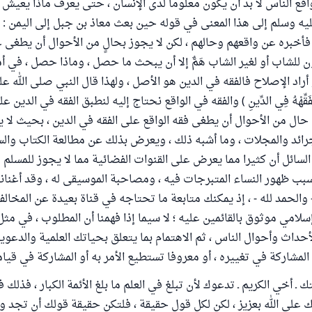
واقع الناس لا بد أن يكون معلوما لدى الإنسان ، حتى يعرف ماذا يعيش 
يه وسلم إلى هذا المعنى في قوله حين بعث معاذ بن جبل إلى اليمن : ( إِنّ
ابٍ ) فأخبره عن واقعهم وحالهم ، لكن لا يجوز بحالٍ من الأحوال أن يطغى 
ون للشاب أو لغير الشاب هَمٌّ إلا أن يبحث ما حصل ، وماذا حصل ، في أم
أراد الإصلاح فالفقه في الدين هو الأصل ، ولهذا قال النبي صلى الله عل
خَيرًا يُفَقِّهْهُ فِي الدِّينِ ) والفقه في الواقع نحتاج إليه لنطبق الفقه في الدي
ي حال من الأحوال أن يطغى فقه الواقع على الفقه في الدين ، بحيث لا ي
الجرائد والمجلات ، وما أشبه ذلك ، ويعرض بذلك عن مطالعة الكتاب والسن
لسائل أن كثيرا مما يعرض على القنوات الفضائية مما لا يجوز للمسلم 
سبب ظهور النساء المتبرجات فيه ، ومصاحبة الموسيقى له ، وقد أغنانا 
والحمد لله - ، إذ يمكنك متابعة ما تحتاجه في قناة بعيدة عن المخالف
سلامي موثوق بالقائمين عليه ؛ لا سيما إذا فهمنا أن المطلوب ، في مثل
لأحداث وأحوال الناس ، ثم الاهتمام بما يتعلق بحياتك العلمية والدعوية 
لمشاركة في تغييره ، أو معروفا تستطيع الأمر به أو المشاركة في قيام
 ـ أخي الكريم ـ تدعوك لأن تبلغ في العلم ما بلغ الأئمة الكبار ، فذلك 
ك على الله بعزيز ، لكن لكل قول حقيقة ، فلتكن حقيقة قولك أن تجد 