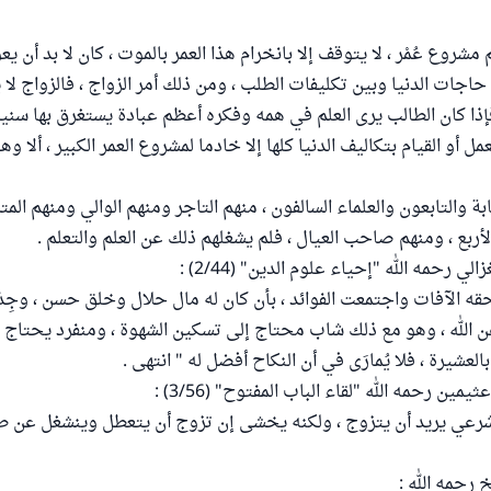
مشروع عُمْر ، لا يتوقف إلا بانخرام هذا العمر بالموت ، كان لا بد أن يعو
اجات الدنيا وبين تكليفات الطلب ، ومن ذلك أمر الزواج ، فالزواج لا ي
إذا كان الطالب يرى العلم في همه وفكره أعظم عبادة يستغرق بها سنين
مل أو القيام بتكاليف الدنيا كلها إلا خادما لمشروع العمر الكبير ، ألا وهو
 والتابعون والعلماء السالفون ، منهم التاجر ومنهم الوالي ومنهم المت
أربع ، ومنهم صاحب العيال ، فلم يشغلهم ذلك عن العلم والتعلم .
لي رحمه الله "إحياء علوم الدين" (2/44) :
 الآفات واجتمعت الفوائد ، بأن كان له مال حلال وخلق حسن ، وجِدٌّ في ال
عن الله ، وهو مع ذلك شاب محتاج إلى تسكين الشهوة ، ومنفرد يحتاج إ
لعشيرة ، فلا يُمارَى في أن النكاح أفضل له " انتهى .
ين رحمه الله "لقاء الباب المفتوح" (3/56) :
رعي يريد أن يتزوج ، ولكنه يخشى إن تزوج أن يتعطل وينشغل عن طلب
رحمه الله :