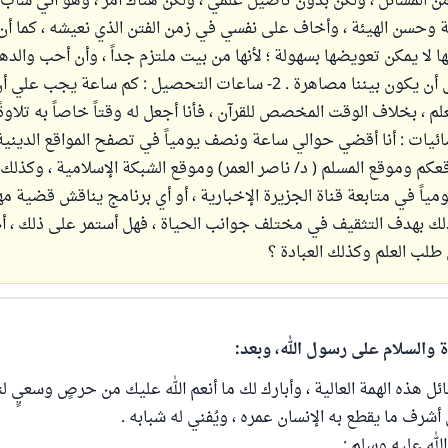
المسائل ، ولكن بدون تأصيل علمي ، ولكن هناك أمر ، وهو أني شاب أن
ة وحسن الهيئة ، وأخاف على نفسي في زمن الفتن الذي نعيشه ، كما أن ا
ها لا يمكن تعويضها بسهولة ؛ لأنها من بيت ملتزم جداً ، وأن أحب والدها
الذكور ، وأتمنى أن يكون بيننا مصاهرة . 2- ساعات التحصيل : كم ساعة يجب 
ائيات : أنا أقضي حوالي ساعة ونصف يومياً في تصفح المواقع الدينية
قعكم وموقع المسلم ( د/ ناصر العمر) وموقع الشبكة الإسلامية ، وكذل
ياً في متابعة قناة الجزيرة الإخبارية ، أو أي برنامج يناقش قضية م
ذلك بهدف التثقيف في مختلف جوانب الحياة ، فهل أستمر على ذلك ، أ
طلب العلم وكذلك العبادة ؟
ة والسلام على رسول الله، وبعد:
ئل هذه الهمة العالية ، وأبارك لك ما أنعم الله عليك من حرصٍ وسعيٍ ل
أشرف ما يقطع به الإنسان عمره ، ويُفني له شبابه .
لله عليه وسلم :