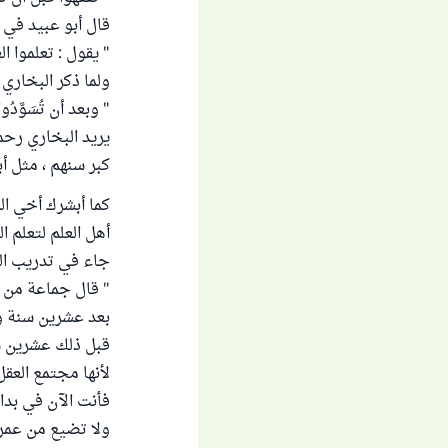
قال أبو عبيد في "غر
" يقول : تعلموا ا
ولما ذكر البخاري في صحيحه (ص/9
" وبعد أن تُسَوَّ
يريد البخاري رحمه
كبر سنهم ، مثل أب
كما أبشرك أخي ال
أهل العلم لتعلم ا
جاء في تدريب الراوي (
" قال جماعة من ال
بعد عشرين سنة وعل
قبل ذلك عشرين سن
لأنها مجتمع العقل
فأنت الآن في بدا
ولا تضيع من عمرك 