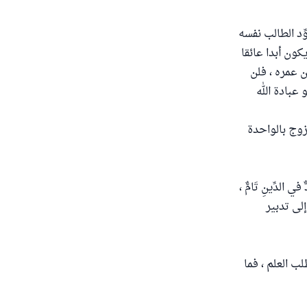
ِّد الطالب نفسه
كون أبدا عائقا
 عمره ، فلن
 عبادة الله
زوج بالواحدة
دِّينِ تَامٌّ ،
لى تدبير
 العلم ، فما