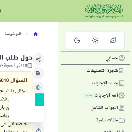
الموضوعية
حول طلب ال
حسابي
18/ذو الحجة/1427 الموافق 08/يناير/2007
شجرة التصنيفات
السؤال
6010
جديد الإجابات
سؤالي يا شيخ 
أهم الإجابات
جديد
وأرجو من فضيلت
كالشيخ ابن باز
الجواب الشامل
ملفات علمية