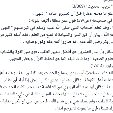
يب الحديث" (3/369) :
لعلم ما دمتم صغارا قبل أن تصيروا سادة " انتهى .
3) قول عمر معلقا ، أتبعه بقوله :
دُوا ، وقد تعلم أصحاب النبي صلى الله عليه وسلم في كبر سنهم " انتهى .
 الله ، بيان أن كبر السن والسيادة لا تمنع من العلم ، فقد أسلم كثير 
ي بكر رضي الله عنه ، ثم صاروا أئمة علم ونور وهداية .
سائل بأن سن العشرين هو أفضل سنين الطلب ، فهو سن القوة والشباب ،
لعلوم الصعبة ، وما فات قبله إنما هو لحفظ القرآن وبعض المتون.
1/414) :
علماء : يُستَحَبُّ أن يبتدئ بسماع الحديث بعد ثلاثين سنة ، وعليه أهل
يه أهل الكوفة ، وقال سفيان الثوري : كان الرجل إذا أراد أن يطلب الح
ة ، وقال أبو عبد الله الزبيري من الشافعية : يستحب كَتْبُ الحديث ف
 ، قال : وأحب أن يشتغل دونها بحفظ القرآن والفرائض ، أي : الفقه " انت
ية الطلب ، ولم يفتك شيء إن شاء الله ، فاحرص على أن تكون بداية
شيئا ، فإن ما يفوت لا يرجع أبدا .