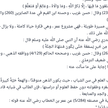
عُونٌ مَا فِيهَا ، إِلَّا ذِكرُ اللَّهِ ، وَمَا وَالَاهُ ، وَعَالِمٌ أَوَ مُتَعَلِّمٌ )
رواه الترمذي (2322) وقال 
 مسيرة طويلة ، فهي مشروع عمر ، وهي فكرة حياة كاملة ، ولا يزال 
له على ذلك .
ري رضي الله عنه أن النبي صلى الله عليه وسلم قال :
مِن خَيرٍ يَسمَعُهُ حَتَّى يَكُونَ مُنتَهَاهُ الجَنَّةُ )
رواه الترمذي (2686) وقال : حسن غريب ، وصححه الحاكم (4/129)
ي ضعيف الترمذي .
إجابة على ما سألت عنه :
العلم في سن الشباب ، حيث يكون الذهن متوقدًا ، والهمةُ حَيَّةً كبيرةً 
ره وطفولته دون حفظ العلوم أو دراستها ، فإن الطالب في شبابه قا
والجد والمتابعة .
عمر بن الخطاب رضي الله عنه قوله :
وَّدُوا "