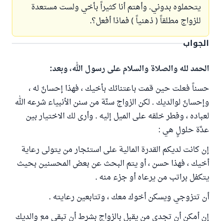
يتحملوه بدوني. وأهتم أنا كثيراً بأخي ولست مستعدة
للزواج مطلقاً ( ذهنياً ) فماذا أفعل؟.
الجواب
الحمد لله والصلاة والسلام على رسول الله، وبعد:
حسناً فعلت حين قمت باعتنائك بأخيك ، فهذا إحسانٌ له ،
وإحسانٌ لوالديك . لكن الزواج سنَّة من سنن الأنبياء شرعه الله
لعباده ، وفطر خلقه على الميل إليه . وأرى لك الاختيار بين
عدَّة حلولٍ هي :
إن كانت لديكم القدرة المالية على استئجار من يتولى رعاية
أخيك ، فهذا حسن ، أو يتم البحث عن بعض المحسنين بحيث
يتكفل براتب من يرعاه أو جزء منه .
أن تتزوجي ويسكن أخوك معك ، وتتابعين رعايته .
إن أمكن أن تجدي من يقبل بالزواج بشرط أن تبقي مع والديك