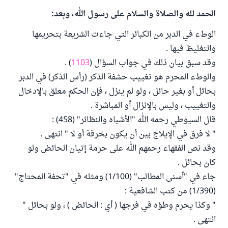
الحمد لله والصلاة والسلام على رسول الله، وبعد:
الوطء في الدبر من الكبائر التي جاءت الشريعة بتحريمها
والتغليظ فيها .
وقد سبق بيان ذلك في جواب السؤال (
1103
) .
والوطء المحرم هو تغييب حشفة الذكر (رأس الذكر) في الدبر
بحائل أو بغير حائل ، ولو لم ينزل ، فإن الحكم معلق بالإدخال
والتغييب ، وليس بالإنزال أو المباشرة .
قال السيوطي رحمه الله "الأشباه والنظائر" (458) :
" لا فرق في الإيلاج بين أن يكون بخرقة أو لا " انتهى .
وقد نص الفقهاء رحمهم الله على حرمة إتيان الحائض ولو
كان بحائل .
جاء في "أسنى المطالب" (1/100) ومثله في "تحفة المحتاج"
(1/390) من كتب الشافعية :
" وكذا يحرم وطؤه في فرجها ( أي : الحائض ) ، ولو بحائل "
انتهى .