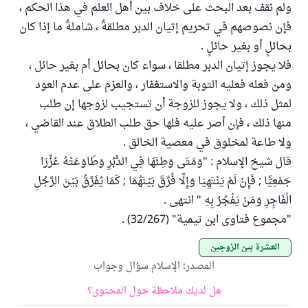
ولم نقف بعد البحث على خلاف بين أهل العلم في هذا الحكم ،
فإن نصوصهم في تحريم إتيان الدبر مطلقةٌ ، شاملةٌ ما إذا كان
بحائلٍ أو بغير حائلٍ .
فلا يجوز إتيان الدبر مطلقا ، سواء كان بحائل أم بغير حائل ،
ومن فعله فعليه التوبة والاستغفار ، والعزم على عدم العود
لمثل ذلك ، ولا يجوز للزوجة أن تستجيب لزوجها إن طلب
منها ذلك ، فإن أصر عليه فلها حق طلب الطلاق عند القاضي ،
ولا طاعة لمخلوق في معصية الخالق .
قال شيخ الإسلام : "وَمَتَى وَطِئَهَا فِي الدُّبُرِ وَطَاوَعَتْهُ عُزِّرَا
جَمْعِيًّا ; فَإِنْ لَمْ يَنْتَهِيَا وَإِلَّا فُرِّقَ بَيْنَهُمَا ; كَمَا يُفَرَّقُ بَيْنَ الرَّجُلِ
الْفَاجِرِ وَمَنْ يَفْجُرُ بِهِ " انتهى .
"مجموع فتاوى ابن تيمية" (32/267) .
العشرة بين الزوجين
المصدر
:
الإسلام سؤال وجواب
هل لديك ملاحظة حول المحتوى؟