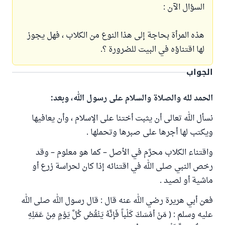
السؤال الآن :
هذه المرأة بحاجة إلى هذا النوع من الكلاب ، فهل يجوز
لها اقتناؤه في البيت للضرورة ؟.
الجواب
الحمد لله والصلاة والسلام على رسول الله، وبعد:
نسأل الله تعالى أن يثبت أختنا على الإسلام ، وأن يعافيها
ويكتب لها أجرها على صبرها وتحملها .
واقتناء الكلاب محرَّم في الأصل – كما هو معلوم – وقد
رخص النبي صلى الله في اقتنائه إذا كان لحراسة زرع أو
ماشية أو لصيد .
فعن أبي هريرة رضي الله عنه قال : قال رسول الله صلى الله
عليه وسلم : ( مَنْ أمْسَكَ كَلْباً فَإنَّهُ يَنْقُصُ كُلَّ يَوْمٍ مِنْ عَمَلِهِ