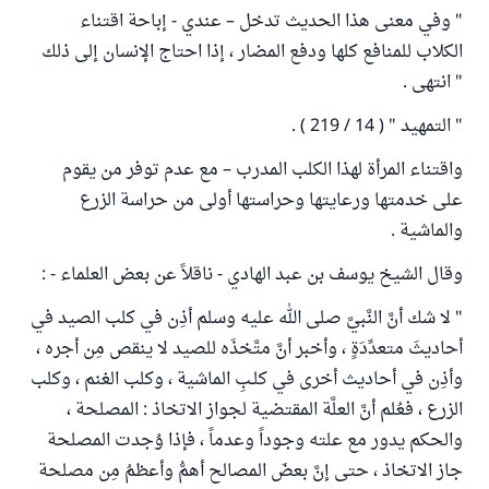
" وفي معنى هذا الحديث تدخل – عندي - إباحة اقتناء
الكلاب للمنافع كلها ودفع المضار ، إذا احتاج الإنسان إلى ذلك
" انتهى .
" التمهيد " ( 14 / 219 ) .
واقتناء المرأة لهذا الكلب المدرب – مع عدم توفر من يقوم
على خدمتها ورعايتها وحراستها أولى من حراسة الزرع
والماشية .
وقال الشيخ يوسف بن عبد الهادي - ناقلاً عن بعض العلماء - :
" لا شك أنَّ النَّبيَّ صلى الله عليه وسلم أذِن في كلب الصيد في
أحاديثَ متعدِّدَةٍ ، وأخبر أنَّ متَّخذَه للصيد لا ينقص مِن أجره ،
وأذِن في أحاديث أخرى في كلـبِ الماشية ، وكلب الغنم ، وكلب
الزرع ، فعُلم أنَّ العلَّة المقتضية لجواز الاتخاذ : المصلحة ،
والحكم يدور مع علته وجوداً وعدماً ، فإذا وُجدت المصلحة
جاز الاتخاذ ، حتى إنَّ بعضَ المصالح أهمُّ وأعظمُ مِن مصلحة