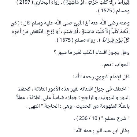
قِيرَاطٌ ، إِلاَّ كَلْبَ حَرْثٍ ، أوْ مَاشِيَةٍ ) . رواه البخاري ( 2197 )
ومسلم ( 1575 ) .
وعنه رضي الله عنه أنَّ النَّبيَّ صلى الله عليه وسلم قال : ( مَنِ
اتَّخَذَ كَلْباً إِلاَّ كَلْبَ مَاشِيَةٍ ، أوْ صَيْدٍ ، أوْ زَرْعٍ : انْتُقِصَ مِنْ أجْرِهِ
كُلَّ يَوْمٍ قِيرَاطٌ ) . رواه مسلم ( 1575 ) .
وهل يجوز اقتناء الكلب لغير ما سبق ؟
الجواب : نعم .
قال الإمام النووي رحمه الله :
" اختلف في جواز اقتنائه لغير هذه الأمور الثلاثة ، كحفظ
الدور والدروب ، والراجح : جوازه قياساً على الثلاثة ، عملاً
بالعلَّة المفهومة من الحديث ، وهي : الحاجة " انتهى .
" شرح مسلم " ( 10 / 236 ) .
وقال ابن عبد البر رحمه الله :