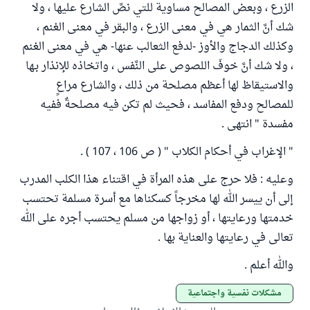
الزرع ، وبعض المصالح مساوية للتي نصَّ الشارع عليها ، ولا
شك أنَّ الثمار هي في معنى الزرع ، والبقر في معنى الغنم ،
وكذلك الدجاج والأوز -لدفع الثعالب عنها- هي في معنى الغنم
، ولا شك أنَّ خوفَ اللصوص على النَّفس ، واتخاذه للإنذار بـها
والاستيقاظ لها أعظم مصلحة من ذلك ، والشارع مراعٍ
للمصالح ودفع المفاسد ، فحيث لم تكن فيه مصلحةٌ ففيه
مفسدة " انتهى .
" الإغراب في أحكام الكلاب " ( ص 106 ، 107 ) .
وعليه : فلا حرج على هذه المرأة في اقتناء هذا الكلب المدرب
إلى أن ييسر الله لها مخرجاً كسكناها مع أسرة مسلمة تحتسب
خدمتها ورعايتها ، أو زواجها من مسلم يحتسب أجره على الله
تعالى في رعايتها والعناية بها .
والله أعلم .
مشكلات نفسية واجتماعية