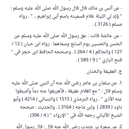
- عن أنس بن مالك قال قال رسول الله صلى الله عليه وسلم :
" وُلِد لي الليلة غلام فسميته باسم أبي إبراهيم .. " . رواه
مسلم ( 3126 ) .
- عن عائشة قالت : عق رسول الله صلى الله عليه وسلم عن
الحسن والحسين يوم السابع وسماهما . رواه ابن حبان ( 12 /
127 ) والحاكم ( 4 / 264 ) . وصححه الحافظ ابن حجر في "
فتح الباري " ( 9 / 589 ) .
ج. العقيقة والختان
1. عن سلمان بن عامر رضي الله عنه أن النبي صلى الله عليه
وسلم قال : " مع الغلام عقيقة ، فأهريقوا عنه دماً وأميطوا
عنه الأذى " . رواه الترمذي ( 1515 ) والنسائي ( 4214 ) وأبو
داود ( 2839 ) وابن ماجه ( 3164 ) . والحديث : صححه
الشيخ الألباني رحمه الله في " الإرواء " ( 4 / 396) .
2. عن سمرة بن جندب رضي الله عنه قال : قال رسول الله