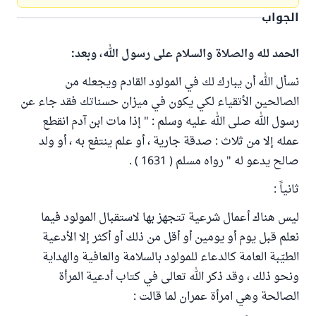
الجواب
الحمد لله والصلاة والسلام على رسول الله، وبعد:
نسأل الله أن يبارك لك في المولود القادم ويجعله من
الصالحين الأتقياء لكي يكون في ميزان حسناتك فقد جاء عن
رسول الله صلى الله عليه وسلم : " إذا مات ابن آدم انقطع
عمله إلا من ثلاث : صدقة جارية ، أو علم ينتفع به ، أو ولد
صالح يدعو له " رواه مسلم ( 1631 ) .
ثانياً :
ليس هناك أعمال شرعية تتجهز بها لاستقبال المولود فيما
نعلم قبل يوم أو يومين أو أقل من ذلك أو أكثر إلا الأدعية
الطيّبة العامة كالدعاء للمولود بالسلامة والعافية والهداية
ونحو ذلك ، وقد ذكر الله تعالى في كتاب أدعية المرأة
الصالحة وهي امرأة عمران لما قالت :