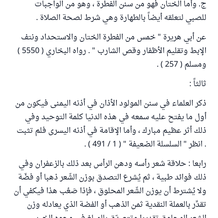
ج. وأما الختان فهو من سنن الفطرة ، وهو من الواجبات
للصبي لتعلقه أيضاً بالطهارة وهي شرط لصحة الصلاة .
عن أبي هريرة " خمس من الفطرة الختان والاستحداد ونتف
الإبط وتقليم الأظفار وقص الشارب " . رواه البخاري ( 5550 )
ومسلم ( 257 ) .
ثالثاً :
ذكر العلماء في سنن المولود الأذان في أذنه اليمنى فيكون من
أول ما يفتح عليه سمعه في هذه الدنيا كلمة التوحيد وفي
ذلك أثر عظيم مبارك ، وأما الإقامة في أذنه اليسرى فلم تثبت
. انظر " السلسلة الضعيفة " ( 1 / 491 ) .
رابعا : حلاقة شعر رأسه ودهن الرأس بعد ذلك بالزعفران وفي
ذلك فوائد طبية ، ثم يُشرع التصدق بوزن الشّعر ذهبا أو فضّة
ولا يُشترط أن يوزن الشّعر المحلوق ، فإذا صَعُب هذا فيكفي أن
تقدِّر بالعملة النقدية ثمن الذهب أو الفضة الذي يعادله وزن