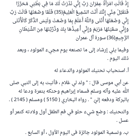
إِذْ قَالَتِ امْرَأَةُ عِمْرَانَ رَبِّ إِنِّي نَذَرْتُ لَكَ مَا فِي بَطْنِي مُحَرَّرًا
فَتَقَبَّلْ مِنِّي إِنَّكَ أَنْتَ السَّمِيعُ الْعَلِيمُ(35) فَلَمَّا وَضَعَتْهَا قَالَتْ رَبِّ
إِنِّي وَضَعْتُهَا أُنْثَى وَاللَّهُ أَعْلَمُ بِمَا وَضَعَتْ وَلَيْسَ الذَّكَرُ كَالْأُنْثَى
وَإِنِّي سَمَّيْتُهَا مَرْيَمَ وَإِنِّي أُعِيذُهَا بِكَ وَذُرِّيَّتَهَا مِنَ الشَّيْطَانِ
الرَّجِيمِ(36) سورة آل عمران
وفيما يلي إرشاد إلى ما تصنعه يوم مجيء المولود ، وبعد
ذلك اليوم .
أ. استحباب تحنيك المولود والدعاء له
عن أبي موسى قال : " ولد لي غلام ، فأتيت به إلى النبي صلى
الله عليه وآله وسلم فسماه إبراهيم وحنكه بتمرة ودعا له
بالبركة ودفعه إليّ " . رواه البخاري ( 5150 ) ومسلم ( 2145 ) .
والتحنيك : وضع شيء حلو في فم الطفل أول ولادته كتمر أو
عسل .
ب. وتسمية المولود جائزة في اليوم الأول ، أو السابع .