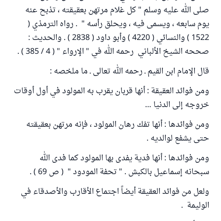
صلى الله عليه وسلم " كل غلام مرتهن بعقيقته ، تذبح عنه
يوم سابعه ، ويسمى فيه ، ويحلق رأسه " . رواه الترمذي (
1522 ) والنسائي ( 4220 ) وأبو داود ( 2838 ) . والحديث :
صححه الشيخ الألباني رحمه الله في " الإرواء " ( 4 / 385 ) .
قال الإمام ابن القيم ـ رحمه الله تعالى ـ ما ملخصه :
ومن فوائد العقيقة : أنها قربان يقرب به المولود في أول أوقات
خروجه إلى الدنيا …
ومن فوائدها : أنها تفك رهان المولود ، فإنه مرتهن بعقيقته
حتى يشفع لوالديه .
ومن فوائدها : أنها فدية يفدى بها المولود كما فدى الله
سبحانه إسماعيل بالكبش . " تحفة المودود " ( ص 69 ) .
ولعل من فوائد العقيقة أيضاً اجتماع الأقارب والأصدقاء في
الوليمة .