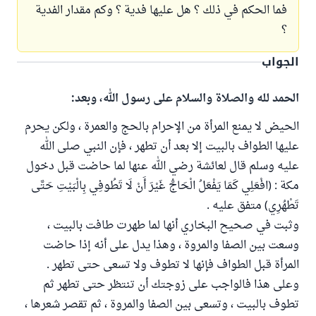
فما الحكم في ذلك ؟ هل عليها فدية ؟ وكم مقدار الفدية
؟
الجواب
الحمد لله والصلاة والسلام على رسول الله، وبعد:
الحيض لا يمنع المرأة من الإحرام بالحج والعمرة ، ولكن يحرم
عليها الطواف بالبيت إلا بعد أن تطهر ، فإن النبي صلى الله
عليه وسلم قال لعائشة رضي الله عنها لما حاضت قبل دخول
مكة : (افْعَلِي كَمَا يَفْعَلُ الْحَاجُّ غَيْرَ أَنْ لَا تَطُوفِي بِالْبَيْتِ حَتَّى
تَطْهُرِي) متفق عليه .
وثبت في صحيح البخاري أنها لما طهرت طافت بالبيت ،
وسعت بين الصفا والمروة ، وهذا يدل على أنه إذا حاضت
المرأة قبل الطواف فإنها لا تطوف ولا تسعى حتى تطهر .
وعلى هذا فالواجب على زوجتك أن تنتظر حتى تطهر ثم
تطوف بالبيت ، وتسعى بين الصفا والمروة ، ثم تقصر شعرها ،