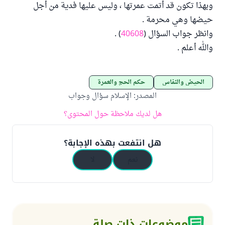
وبهذا تكون قد أتمت عمرتها ، وليس عليها فدية من أجل
حيضها وهي محرمة .
وانظر جواب السؤال (
40608
) .
والله أعلم .
الحيض والنفاس
حكم الحج والعمرة
المصدر
:
الإسلام سؤال وجواب
هل لديك ملاحظة حول المحتوى؟
هل انتفعت بهذه الإجابة؟
نعم
لا
موضوعات ذات صلة