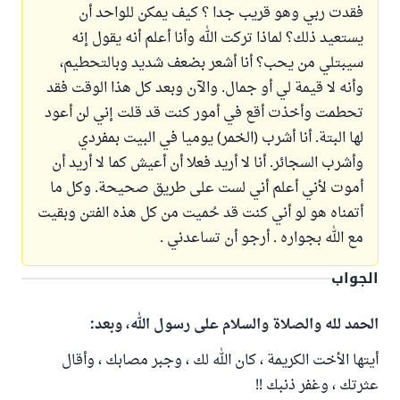
فقدت ربي وهو قريب جدا ؟ كيف يمكن للواحد أن
يستعيد ذلك؟ لماذا تركت الله وأنا أعلم أنه يقول إنه
سيبتلي من يحب؟ أنا أشعر بضعف شديد وبالتحطيم،
وأنه لا قيمة لي أو جمال. والآن وبعد كل هذا الوقت فقد
تحطمت وأخذت أقع في أمور كنت قد قلت إني لن أعود
لها البتة. أنا أشرب (الخمر) يوميا في البيت بمفردي
وأشرب السجائر. أنا لا أريد فعلا أن أعيش كما لا أريد أن
أموت لأني أعلم أني لست على طريق صحيحة. وكل ما
أتمناه هو لو أني كنت قد حُميت من كل هذه الفتن وبقيت
مع الله بجواره . أرجو أن تساعدني .
الجواب
الحمد لله والصلاة والسلام على رسول الله، وبعد:
أيتها الأخت الكريمة ، كان الله لك ، وجبر مصابك ، وأقال
عثرتك ، وغفر ذنبك !!