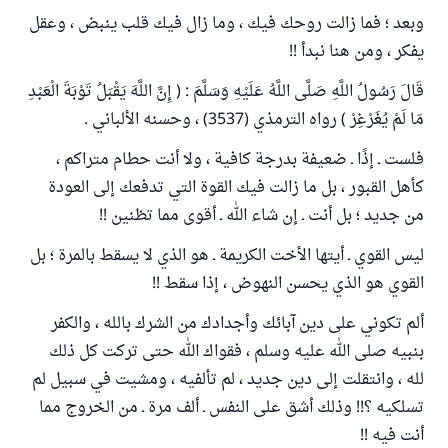
وبعد ؛ فما زالت روحك فيك ، وما زال فيك قلب ينبض ، وعقل
يفكر ، ومن هنا نبدأ !!
قَالَ رَسُولُ اللَّهِ صَلَّى اللَّهُ عَلَيْهِ وَسَلَّمَ : ( إِنَّ اللَّهَ يَقْبَلُ تَوْبَةَ الْعَبْدِ
مَا لَمْ يُغَرْغِرْ ) رواه الترمذي (3537) ، وحسنه الألباني .
فلست ـ إذًا ـ ضعيفة بدرجة كافية ، ولا أنت حطام متراكم ،
كأهل القبور ، بل ما زالت فيك القوة التي تدفعك إلى العودة
من جديد ؛ بل أنت ـ إن شاء الله ـ أقوى مما تظنين !!
ليس القوي ـ أيتها الأخت الكريمة ـ هو الذي لا يسقط بالمرة ؛ بل
القوي هو الذي يحسن النهوض ، إذا سقط !!
ألم تكوني على دين آبائك وأجدادك من الشرك بالله ، والكفر
بنبيه صلى الله عليه وسلم ، فقواك الله حتى تركت كل ذلك
لله ، وانتقلت إلى دين جديد ، لم تألفيه ، ومشيت في سبيل لم
تسلكيه ؟!! وذلك أشق على النفس ـ ألف مرة ـ من الخروج مما
أنت فيه !!