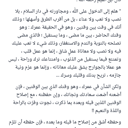
قال ابن القيم رحمه الله :
" هلم إلى الدخول على الله ، ومجاورته في دار السلام ، بلا
نصب ولا تعب ولا عناء ، بل من أقرب الطرق وأسهلها ؛ وذلك
أنك في وقت بين وقتين ، وهو في الحقيقة عمرك : وهو
وقتك الحاضر ، بين ما مضى ، وما يستقبل ؛ فالذي مضى
تصلحه بالتوبة والندم والاستغفار، وذلك شيء لا تعب عليك
فيه ولا نصب ولا معاناة عملٍ شاق ، إنما هو عمل قلب ،
وتمتنع فيما يستقبل من الذنوب ، وامتناعك ترك وراحة ، ليس
هو عملا بالجوارح يشق عليك معاناته ، وإنما هو عزم ونية
جازمه ، تريح بدنك وقلبك وسرك ...
ولكن الشأن في عمرك ، وهو وقتك الذي بين الوقتين ، فإن
أضعته أضعت سعادتك ونجاتك ، وإن حفظته ، مع إصلاح
الوقتين اللذين قبله وبعده بما ذكرت ، نجوت وفزت بالراحة
واللذة والنعيم !!
وحفظه أشق من إصلاح ما قبله وما بعده ، فإن حفظه أن تلزم