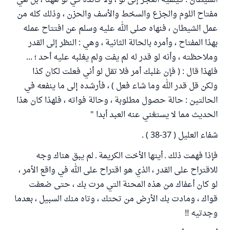
الشيطان ؛ فيلقيه العجز إلى لو ، ولا فائدة في لو ههنا ، بل هي
مفتاح اللوم والجزع والسخط والأسف والحزن ، وذلك كله من
عمل الشيطان ، فنهاه صلى الله عليه وسلم عن افتتاح عمله
بهذا المفتاح ، وأمره بالحالة الثانية ، وهي : النظر إلى القدر
وملاحظته ، وأنه لو قدر له لم يفت ولم يغلبه عليه أحد ؛ ...
فلهذا قال : ( فإن غلبك أمر فلا تقل لو أني فعلت لكان كذا
ولكن قل قدر الله وما شاء فعل ) ، فأرشده إلى ما ينفعه في
الحالتين : حالة حصول مطلوبة ، وحالة فواته ، فلهذا كان هذا
الحديث مما لا يستغني عنه العبد أبدا "
شفاء العليل ( 37-38 ) .
فإذا فهمت ذلك ـ أيتها الأخت الكريمة ـ لم يبق هناك وجه
للاقتراح على القدر ، الذي هو اقتراح على الله في واقع الأمر ،
لو كان أعفاك من هذه المحنة التي مرت بك ، حتى ضعفت
قواك ، ومادت بك الأرض من تحتك ، وتاه منك السبيل ، بعدما
وجدتيه !!