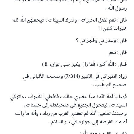
قال : أما أنا فأشهد أن لا إله إلا الله وحده لا شريك له ، وأنك
رسول الله .
قال : تعم تفعل الخيرات ، وتترك السيئات ؛ فيجعلهن الله لك
خيرات كلهن !!
قال : وغدراتي وفجراتي ؟
قال : نعم
فقال : الله أكبر ، فما زال يكبر حتى توارى !! )
رواه الطبراني في الكبير (7/314) وصححه الألباني في
صحيح الترغيب .
فهيا يا أمة الله ؛ هيا لتغيري حالك ، فافعلي الخيرات ، واتركي
السيئات ، ليتحول الجميع في صحيفتك إلى حسنات ،
وحينئذ تعلمين أنك لم تفقدي القرب من ربك ، وأنه ما زالت
أمامك الفرصة إلى جواره في دار السلام .