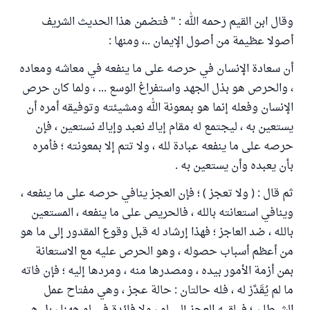
وقال ابن القيم رحمه الله : " فتضمن هذا الحديث الشريف
أصولا عظيمة من أصول الإيمان ..، ومنها :
أن سعادة الإنسان في حرصه على ما ينفعه في معاشه ومعاده
، والحرص هو بذل الجهد واستفراغ الوسع ... ، ولما كان حرص
الإنسان وفعله إنما هو بمعونة الله ومشيئته وتوفيقه أمره أن
يستعين به ، ليجتمع له مقام إياك نعبد وإياك نستعين ، فإن
حرصه على ما ينفعه عبادة لله ، ولا تتم إلا بمعونته ؛ فأمره
بأن يعبده وأن يستعين به .
ثم قال : ( ولا تعجز ) ؛ فإن العجز ينافي حرصه على ما ينفعه ،
وينافي استعانته بالله ، فالحريص على ما ينفعه ، المستعين
بالله ، ضد العاجز ؛ فهذا إرشاد له قبل وقوع المقدور إلى ما هو
من أعظم أسباب حصوله ، وهو الحرص عليه مع الاستعانة
بمن أزمة الأمور بيده ، ومصدرها منه ، ومردها إليه ؛ فإن فاته
ما لم يُقَدَّرْ له ، فله حالتان : حالة عجز ، وهي مفتاح عمل