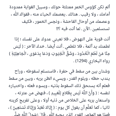
ألم تكن كؤوس الخمر ممتلئة حولك ، وسبيل الغواية ممدودة
أمامك ، ولا رقيب ـ هنالك ـ يعصمك الحياء منه ، فقواك الله ،
وعصمك من أوحال الفاحشة ، ونجس الخمور ، فكيف
تستسلمين ـ الآن ـ لما أنت فيه ؟!!
أنت قوية على النهوض ، فلا تعيني عدوك على نفسك ؛ إذا
لطمتك يد آثمة ، فلا تلطمي ـ أنت أيضا ـ خدك الآخر : ( لَيْسَ
مِنَّا مَنْ لَطَمَ الْخُدُودَ ، وَشَقَّ الْجُيُوبَ وَدَعَا بِدَعْوَى ، الْجَاهِلِيَّةِ )
رواه البخاري (1294) .
وشتان بين من سقط في حفرة ، فاستسلم لسقوطه ، وراح
يندب حظه ، ويلوم القدر ، ويسيء الظن بربه ، وبين من سقط
فعلم أنه يستحق ذلك السقوط بذنبه ، وبسوء فعله ، واختياره
لنفسه : ( وَأَنَّ اللَّهَ لَيْسَ بِظَلامٍ لِلْعَبِيدِ ) ، فنهض من عثرته ،
واستعان بربه على الخلاص من ذنبه أولا ، وعلى تفريج كربته
ثانيا ، كما تَعَلَّم أن يقول كل يوم : ( إِيَّاكَ نَعْبُدُ وَإِيَّاكَ نَسْتَعِينُ ) ،
فهذا هو المؤمن القوي الذي يحبه الله . قَالَ رَسُولُ اللَّهِ صَلَّى