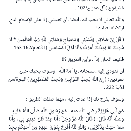
( يَا أَيُّهَا الَّذِينَ آمَنُوا اتَّقُوا اللَّهَ حَقَّ تُقَاتِهِ وَلا تَمُوتُنَّ إِلا وَأَنْتُمْ
مُسْلِمُونَ ) آل عمران/102 .
والله تعالى لا يحب لك ـ أيضا ـ أن تعيشي إلا على الإسلام الذي
ارتضاه لعباده :
( قُلْ إِنَّ صَلاتِي وَنُسُكِي وَمَحْيَايَ وَمَمَاتِي لِلَّهِ رَبِّ الْعَالَمِينَ * لا
شَرِيكَ لَهُ وَبِذَلِكَ أُمِرْتُ وَأَنَا أَوَّلُ الْمُسْلِمِينَ ) الأنعام/162-163
فكيف الحال إذاً ، وأين الطريق ؟!!
أن تعودي إليه ـ سبحانه ـ يا أمة الله ، وسوف يحبك حين
تعودين : ( إِنَّ اللَّهَ يُحِبُّ التَّوَّابِينَ وَيُحِبُّ الْمُتَطَهِّرِينَ ) البقرة/من
الآية 222 .
وسوف يفرح بك إذا عدت إليه ، مهما ضللت الطريق :
عَنْ أَبِي هُرَيْرَةَ رضي الله عنه ، عَنْ رَسُولِ اللَّهِ صَلَّى اللَّهُ عَلَيْهِ
وَسَلَّمَ أَنَّهُ قَالَ : ( قَالَ اللَّهُ عَزَّ وَجَلَّ : أَنَا عِنْدَ ظَنِّ عَبْدِي بِي ، وَأَنَا
مَعَهُ حَيْثُ يَذْكُرُنِي ، وَاللَّهِ لَلَّهُ أَفْرَحُ بِتَوْبَةِ عَبْدِهِ مِنْ أَحَدِكُمْ يَجِدُ