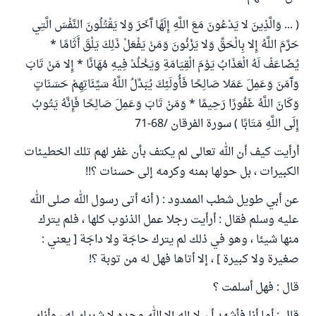
( ... وَالَّذِينَ لا يَدْعُونَ مَعَ اللَّهِ إِلَهًا آَخَرَ وَلا يَقْتُلُونَ النَّفْسَ الَّتِي
حَرَّمَ اللَّهُ إِلا بِالْحَقِّ وَلا يَزْنُونَ وَمَنْ يَفْعَلْ ذَلِكَ يَلْقَ أَثَامًا *
يُضَاعَفْ لَهُ الْعَذَابُ يَوْمَ الْقِيَامَةِ وَيَخْلُدْ فِيهِ مُهَانًا * إِلا مَنْ تَابَ
وَآَمَنَ وَعَمِلَ عَمَلا صَالِحًا فَأُولَئِكَ يُبَدِّلُ اللَّهُ سَيِّئَاتِهِمْ حَسَنَاتٍ
وَكَانَ اللَّهُ غَفُورًا رَحِيمًا * وَمَنْ تَابَ وَعَمِلَ صَالِحًا فَإِنَّهُ يَتُوبُ
إِلَى اللَّهِ مَتَابًا ) سورة الفرقان /68-71
أرأيت كيف أن الله تعالى لم يكتف بأن غفر لهم تلك الخطيئات
الكبيرات ، بل حولها بمنه وكرمه إلى حسنات ؟!!
عن أبي طويل شطب الممدود : ( أنه أتى رسول الله صلى الله
عليه وسلم فقال : أرأيت رجلا عمل الذنوب كلها ، فلم يترك
منها شيئا ، وهو في ذلك لم يترك حاجَة ولا داجَة [ يعني :
صغيرة ولا كبيرة ] ، إلا أتاها فهل له من توبة ؟!
قال : فهل أسلمت ؟