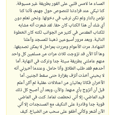
المساء ما لامس قلبي على الفور بطريقة غير مسبوقة.
كنا نبكي عند قراءتنا للنصوص حول جهنم، لأننا كنا
نؤمن بالنار ولم نكن نرغب في دخولها. ونحن نعلم دون
أي شك أن هذا الكتاب كان حقا. لقد شعرت أنه مشابه
للكتاب المقدس في كثير من الجوانب لكنه كان الخطوة
التالية. وبعد مرور أسبوعين ذهبنا للمسجد وأعلنا
الشهادة. مرت الأعوام ومررت بمراحل لا يمكن تصديقها.
وها أنا الآن قد تزوجت ثلاث مرات من مسلمين كل واحد
منهم عاملني بطريقة سيئة جدا وتركت في النهاية. أما
أحدهم فقد طلب الطلاق وأنا حامل. وعندما أخبرني أنه
لا يحبني أخذت أنزف بغزارة حتى سقط الجنين. أما
الآخران فكانا يعانيان من اعتلالات عقلية لم أكن أعلم
قبل أن أتزوج بأي منهما. والآن، وبعد أن أصبح كل ذلك
قيد الماضي، إلا أني تحطمت تماما. كنت في الماضي
قوية جدا وقادرة على التكيف مع المستجدات إلا أني
الآن أشعر وكأني أطفو على سحب من الضياع. كيف