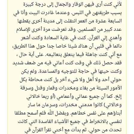
لأني كنت أرى فيهن الوقار والجمال إلى درجة كبيرة
بسبب طريقتهن في اللبس. وعندما غادرت البيت وأنا في
السابعة عشرة من العمر انتقلت إلى مدينة أخرى يقطنها
عدد كبير من المسلمين. وقد تعرضت مرة أخرى للإسلام
وأهدي إلي القرآن. كنت في غاية السعادة وكنت أشعر
دائما في قلبي أن هناك شيئا خاصا جدا حول هذا الطريق،
مع أني كنت جاهلة فيما يتعلق بتعاليمه. على أية حال ،
فقد حصل ذلك في وقت كنت أعاني فيه من ضعف شديد
وكنت حينها في حاجة للتوجيه والمساعدة. ولم يكن
حولي أحد ولا أهل ولا شيء آخر بل كنت محاطة بكل
الأمور السيئة من بغاء ومخدرات وقمار وقتل وسرقة
إلخ. كما أن جميع عماتي وأعمامي (أو ربما خالاتي
وخالاتي) كانوا مدمني مخدرات، وسرعان ما سار
أبناؤهم على نفس خطاهم. وبفضل الله فلم أسمح مطلقا
لنفسي بالانخراط في جميع الأشياء الفاسدة التي كانت
تحدث من حولي. ثم بدأت مع أختي نقرأ القرآن في