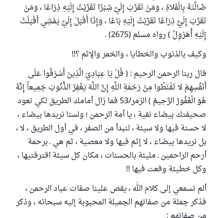
ضَالَّتَهُ بِالْفَلاةِ ، وَمَنْ تَقَرَّبَ إِلَيَّ شِبْرًا تَقَرَّبْتُ إِلَيْهِ ذِرَاعًا ، وَمَنْ
تَقَرَّبَ إِلَيَّ ذِرَاعًا تَقَرَّبْتُ إِلَيْهِ بَاعًا ، وَإِذَا أَقْبَلَ إِلَيَّ يَمْشِي أَقْبَلْتُ
إِلَيْهِ أُهَرْوِلُ ) رواه مسلم (2675) .
وكيف بالذنوب والخطايا ، والخمر والإثم ؟!!
قال ربنا الرحمن الرحيم : ( قُلْ يَا عِبَادِيَ الَّذِينَ أَسْرَفُوا عَلَى
أَنْفُسِهِمْ لا تَقْنَطُوا مِنْ رَحْمَةِ اللَّهِ إِنَّ اللَّهَ يَغْفِرُ الذُّنُوبَ جَمِيعاً إِنَّهُ
هُوَ الْغَفُورُ الرَّحِيمُ ) الزمر/53 فما زال أمامك الطريق لكي تعود
صحيفتك بيضاء نقية ، يا أمة الرحمن ؛ ولسنا نريدها بيضاء ،
لا حسنة فيها ولا سيئة ، لنبدأ من الصفر ، في أول الطريق ، لا ،
بل نريدها بيضاء ، لا إثم فيها ولا معصية ، ثم هي ـ برحمة
أرحم الراحمين ـ مليئة بالحسنات ، مكان كل سيئة اقترفتيها ،
وكل خطيئة وقعت فيها !!
ألم تسمعي إلى كلام الله ، يقص علينا صفات عباد الرحمن ،
فذكر جملة من صفاتهم الجميلة المحبوبة إليه سبحانه ، وذكر
من صفاتهم :