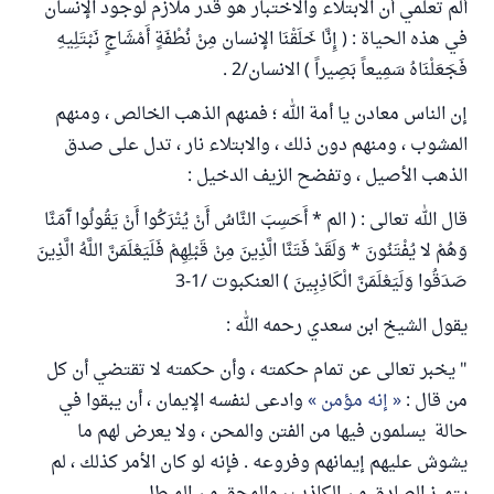
ألم تعلمي أن الابتلاء والاختبار هو قدر ملازم لوجود الإنسان
في هذه الحياة : ( إِنَّا خَلَقْنَا الإنسان مِنْ نُطْفَةٍ أَمْشَاجٍ نَبْتَلِيهِ
فَجَعَلْنَاهُ سَمِيعاً بَصِيراً ) الانسان/2 .
إن الناس معادن يا أمة الله ؛ فمنهم الذهب الخالص ، ومنهم
المشوب ، ومنهم دون ذلك ، والابتلاء نار ، تدل على صدق
الذهب الأصيل ، وتفضح الزيف الدخيل :
قال الله تعالى : ( الم * أَحَسِبَ النَّاسُ أَنْ يُتْرَكُوا أَنْ يَقُولُوا آَمَنَّا
وَهُمْ لا يُفْتَنُونَ * وَلَقَدْ فَتَنَّا الَّذِينَ مِنْ قَبْلِهِمْ فَلَيَعْلَمَنَّ اللَّهُ الَّذِينَ
صَدَقُوا وَلَيَعْلَمَنَّ الْكَاذِبِينَ ) العنكبوت /1-3
يقول الشيخ ابن سعدي رحمه الله :
" يخبر تعالى عن تمام حكمته ، وأن حكمته لا تقتضي أن كل
من قال :
إنه مؤمن
وادعى لنفسه الإيمان ، أن يبقوا في
حالة يسلمون فيها من الفتن والمحن ، ولا يعرض لهم ما
يشوش عليهم إيمانهم وفروعه . فإنه لو كان الأمر كذلك ، لم