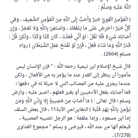
اللَّهُ عَلَيْهِ وَسَلَّمَ :
( الْمُؤْمِنُ الْقَوِيُّ خَيْرٌ وَأَحَبُّ إِلَى اللَّهِ مِنْ الْمُؤْمِنِ الضَّعِيفِ ، وَفِي
كُلٍّ خَيْرٌ ؛ احْرِصْ عَلَى مَا يَنْفَعُكَ ، وَاسْتَعِنْ بِاللَّهِ وَلا تَعْجَزْ ، وَإِنْ
أَصَابَكَ شَيْءٌ فَلَا تَقُلْ : لَوْ أَنِّي فَعَلْتُ ، كَانَ كَذَا وَكَذَا ، وَلَكِنْ قُلْ :
قَدَرُ اللَّهِ وَمَا شَاءَ فَعَلَ ، فَإِنَّ لَوْ تَفْتَحُ عَمَلَ الشَّيْطَانِ ) رواه
مسلم (2664) .
قال شيخ الإسلام ابن تيمية رحمه الله : " فإن الإنسان ليس
مأمورا أن ينظر إلى القدر عند ما يؤمر به من الأفعال ، ولكن
عندما يجرى عليه من المصائب التي لا حيلة له في دفعها ؛
فما أصابك بفعل الآدميين أو بغير فعلهم ، اصبر عليه ، وارض
وسلم ؛ قال تعالى : ( مَا أَصَابَ مِنْ مُصِيبَةٍ إِلا بِإِذْنِ اللَّهِ وَمَنْ
يُؤْمِنْ بِاللَّهِ يَهْدِ قَلْبَهُ ) التغابن/من الآية11 ، قال بعض السلف
إما ابن مسعود ، وإما علقمة : هو الرجل تصيبه المصيبة ،
فيعلم أنها من عند الله ، فيرضى و يسلم " مجموع الفتاوى
(7/278) .