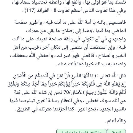
نفسك بما هو أولى بها ، وأنفع لها ، وأعظم تحصيلا لسعادتها ،
وفي هذا تفاوت الناس أعظم تفاوت !! " الفوائد (117) .
فاستعيني بالله يا أمة الله على ما أنت فيه ، واطوي صفحة
الماضي بما فيها ، وهيا إلى إصلاح ما بقي من عمرك ،
واجتهدي في أن تكوني في رفقة صالحة تعينك على ما أنت
فيه ، وإن استطعت أن تنتقلي إلى مكان آخر ، قريب من أهل
الخير والصلاح ، فافعلي فهو خير لك ، واحفظي الله يحفظك ،
واصدقيه يبدلك خيرا مما فات منك .
قال الله تعالى : ( يَا أَيُّهَا النَّبِيُّ قُلْ لِمَنْ فِي أَيْدِيكُمْ مِنَ الْأَسْرَى
إِنْ يَعْلَمِ اللَّهُ فِي قُلُوبِكُمْ خَيْراً يُؤْتِكُمْ خَيْراً مِمَّا أُخِذَ مِنْكُمْ وَيَغْفِرْ
لَكُمْ وَاللَّهُ غَفُورٌ رَحِيمٌ ) لأنفال/70 نحن إن شاء الله على ثقة
من أنك سوف تفعلين ، وفي انتظار رسالة أخرى تبشريننا فيها
بالسير الجديد ، نحو النور ، كما أحزنتنا عثرتك في الطريق .
والله أعلم .