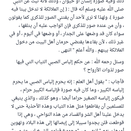
ذلك وفيه صورة إنسان أو حيوان ، وذلك لأنه ثبت عن النبي
صلى الله عليه وسلم أنه قال : ( إن الملائكة لا تدخل بيتا فيه
صورة ). ولهذا لا نرى لأحد أن يقتني الصور للذكرى كما يقولون
، وأن من عنده صور للذكرى فإن الواجب عليه أن يتلفها ،
سواء كان قد وضعها على الجدار ، أو وضعها في ألبوم ، أو في
غير ذلك ، لأن بقاءها يقتضي حرمان أهل البيت من دخول
الملائكة بيتهم . والله أعلم " انتهى .
وسئل رحمه الله : عن حكم إلباس الصبي الثياب التي فيها
صور لذوات الأرواح ؟
فأجاب : " يقول أهل العلم : إنه يحرم إلباس الصبي ما يحرم
إلباسه الكبير ، وما كان فيه صورة فإلباسه الكبير حرام ،
فيكون إلباسه الصغير حراما أيضا ، وهو كذلك ، والذي ينبغي
للمسلمين أن يقاطعوا مثل هذه الثياب وهذه الأحذية حتى لا
يدخل علينا أهل الشر والفساد من هذه النواحي ، وهي إذا
قوطعت فلن يجدوا سبيلا إلى إيصالها إلى هذه البلاد وتهوين