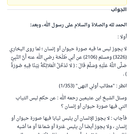
الجواب
الحمد لله والصلاة والسلام على رسول الله، وبعد:
أولا :
لا يجوز لبس ما فيه صورة حيوان أو إنسان ؛ لما روى البخاري
(3226) ومسلم (2106) عن أبي طَلْحَة رضي الله عنه أَنَّ النَّبِيَّ
صَلَّى اللَّهُ عَلَيْهِ وَسَلَّمَ قَالَ : ( لا تَدْخُلُ الْمَلائِكَةُ بَيْتًا فِيهِ صُورَةٌ
) .
انظر : "مطالب أولي النهى" (1/353)
وسئل الشيخ ابن عثيمين رحمه الله : عن حكم لبس الثياب
التي فيها صورة حيوان أو إنسان ؟
فأجاب : لا يجوز للإنسان أن يلبس ثيابا فيها صورة حيوان أو
إنسان ، ولا يجوز أيضا أن يلبس غترة أو شماغا أو ما أشبه