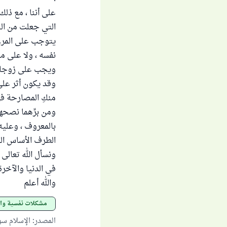
على أننا ، مع ذل
التي جعلت من الح
يتوجب على المرء 
نفسه ، ولا على م
ويجب على زوجكِ أ
وقد يكون أثر على
منكِ المصارحة في 
ومن برِّهما نصحه
بالمعروف ، وعليه
الطرف الأساس الذ
ونسأل الله تعالى
في الدنيا والآخرة 
والله أعلم
مشكلات نفسية وا
المصدر
:
الإسلام س