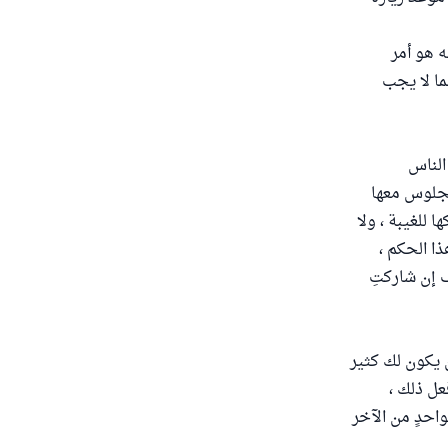
ه هو أمر
ما لا يجب
الناس
الجلوس معها
للغيبة ، ولا
ذا الحكم ،
ف إن شاركتِ
 يكون لك كثير
عل ذلك ،
واحدٍ من الآخر