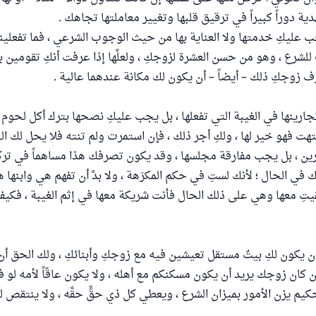
هدية دوراً كبيراً في ترقيق قلبها وتغيير معاملتها تجاهك .
جب عليكِ خدمتها ولا العناية بها من حيث الوجوب الشرعي ، فما تفعلين
ع ، وهو من حسن العشرة لزوجكِ ، ولعلَّها إذا عرفت أنكِ تقومين ب
رف زوجكِ ذلك – أيضاً – أن يكون لك مكانة عندهما عالية .
تجارينها في الغيبة التي تفعلها ، بل يجب عليكِ نصحها بترك أكل لحوم 
نتهت فهو خير لها ، ولكِ أجر ذلك ، فإن استمرت ولم تنته فلا يحل لك 
ن ، بل يجب مفارقة مجلسها ، وقد يكون تصرفك هذا مساهماً في تركها 
 في الحال ؛ لأنك لستِ في حكم المكرَهة ، ولا بدَّ أن تفهم هي وابنها ه
قيتِ معها وهي على ذلك الحال فأنت شريكة معها في إثم الغيبة ، فكي
 يكون لكِ بيتٌ مستقل تعيشين فيه مع زوجكِ وأبنائكِ ، ولك الحق أن
ان زوجك يريد أن يكون مسكنكم مع أهله ، ولا يكون عاقّاً لأمه لو ف
كيم يزن الأمور بميزان الشرع ، ويعطي كل ذي حقٍّ حقَّه ، ولا ينتقص ل