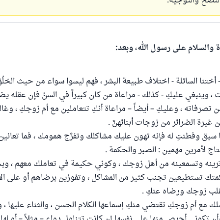
النصح والتوجيه.
ة والسلام على رسول الله، وبعد:
 أختنا السائلة - اختلاف طبيعة البشر ، فهم ليسوا سواء من حيث الخلُق
 ، وينبغي عليكِ - كذلك - مراعاة من كان كبيراً في السنِّ فإن عقله 
ن تصرفاته ، وعليكِ – أيضاً – مراعاة أنكِ تتعاملين مع أم زوجكِ ، وغا
غيرة الضرائر من زوجات أبنائهنَّ .
ا سبق وفطنتِ له فإنه تهون عليك مشاكلك وتفرَّج همومك ، فما تعانين
اج لأمرين مهمين : الصبر والحكمة .
رينه وتسمعينه من أهل زوجك ، وكوني حكيمة في تعاملك معهم ، وب
متك تستطيعين تجنب كثير من المشاكل ، وتفوزين برضاهم أو على ا
قلب زوجك ورضاه عنكِ .
 مع أم زوجكِ تقتضي منكِ إسماعها الكلام الحسن ، والثناء عليها ، وا
وأن تكوني أحرص منها على نفسها إن كانت تتناول دواء – مثلاً – أو لها