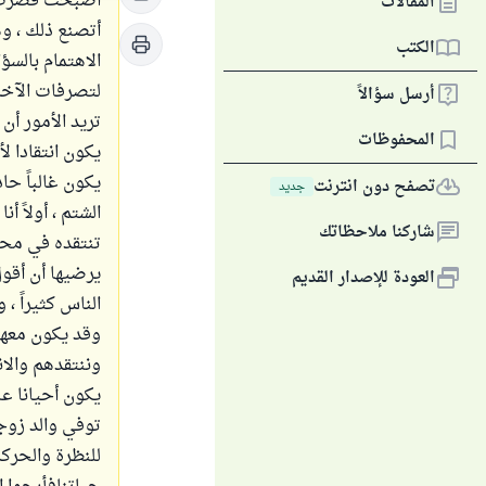
أصبحت فصرت لا
المقالات
أتصنع ذلك ، وه
الكتب
الاهتمام بالسؤ
لتصرفات الآخر
أرسل سؤالاً
تريد الأمور أن
المحفوظات
يكون انتقادا 
يكون غالباً ح
تصفح دون انترنت
جديد
الشتم ، أولاً أ
شاركنا ملاحظاتك
تنتقده في محا
يرضيها أن أقول
العودة للإصدار القديم
الناس كثيراً ،
وقد يكون معها
وننتقدهم والان
يكون أحيانا ع
توفي والد زوج
للنظرة والحركة