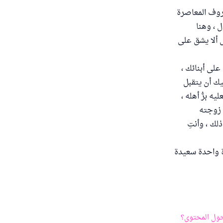
ظروف المعاصرة
 ، وهنا
 ألا يشق على
لى أبنائك ،
يك أن يتقبل
 برُّ أهله ،
 زوجته
لك ، وأنتِ
ة واحدة سعيدة
ول المحتوى؟