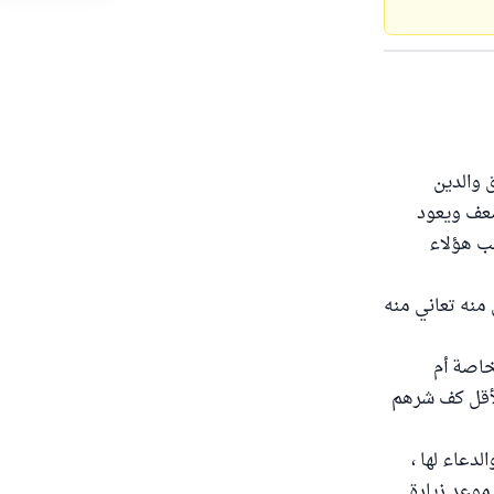
 والدين
يضعف ويعود
لب هؤلاء
 منه تعاني منه
خاصة أم
لأقل كف شرهم
لدعاء لها ،
 موعد زيارة