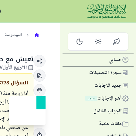
الموضوعية
تعيش مع حم
حسابي
11/ربيع الأول/1428 الموافق 30/مارس/2007
شجرة التصنيفات
السؤال
3778
جديد الإجابات
أهم الإجابات
جديد
حياتي وأنا أرج
بيننا أصبحت ما
الجواب الشامل
لكني أفتقد ال
ملفات علمية
عن صحتي باهتم