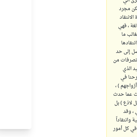
رى أني
لكن مجرد
الانتقاد
غة ، فهي
غالب ما
نتقادها
صل إلى حد
ر تصرفات من
د الذي
رحنا في
زواجهم ) ،
دث عما حدث
 لاذع ) بل
 ، وقد
وانتقاداً
 في كل أمور