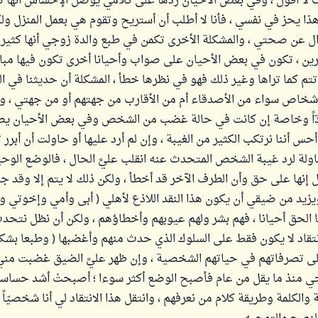
 أقول ، وفي بعض الأحيان ردها على كلامي يوصل الإحساس أنها ت
ذا يحز في نفسي ، فأنا لا أطلب أن أستريح وتقوم هي بعمل المنزل و
ال عن صحتي ، والمشكلة الأخرى تكمن في طبع والدة زوجي أنها كثيرة 
ين ، تكون في بعض الأحيان على صواب وأحيانا أخرى تكون فيها مبال
 تتم كما تراها وغير ذلك فهو في نظرها خطأ ، المشكلة أن حديثنا في ال
لأشخاص سواء من الأصدقاء أم من الأقارب من جهتهم أو من جهتي ، وا
ادّاً وخاصة إن كانت في حالة غضب من الشخص وفي بعض الأحيان ي
نا أحس أننا نرتكب الكثير من الغيبة ، وإن لم أرد عليها أو حاولت أن أبر
ولة لرد غيبة الشخص المتحدث عنه انقلب عليَّ الحال ، فالوضع الوحي
 إنها على حق وأن الطرف الآخر قد أخطأ ، ولكن ذلك لا يتم إلا وقد ج
 ويزيد من ضيقي أن يكون هذا النقد اللاذع لأهلي ( أبى وأمي وإخوتي وأ
 الحق أحيانا ، فهم بشر ولهم عيوبهم وأخطاؤهم ، ولكن أن نظل نتح
تقاد لا يكون فقط على السلوك الذي حدث منهم وأغضبها ( وطبعا بشكل
لى تصرفاتهم في حياتهم الشخصية ، وإن ظهر عليَّ الضيق غضبت مني
ي منذ ما يقل من عام فأصبح الوضع أكثر سوءا ؛ أصبحتْ أشد حساسية 
 والكلمة وطريقة كلام من نعرفهم ، وانتقل هذا الانتقاد لي أنا شخصيّاً