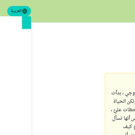
العربية
ة زوجي ، بدأت
لكن الحياة
ظات عليَّ ،
 أنها تسأل
و كيف