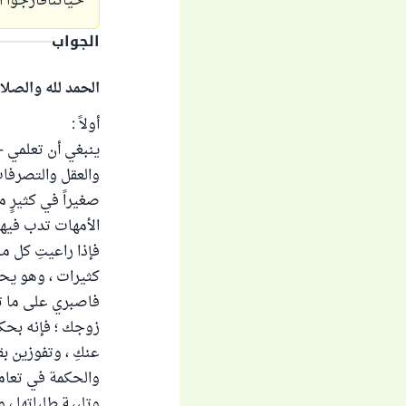
حياتنافأرجوا 
الجواب
الحمد لله والصلا
أولاً :
ينبغي أن تعلمي –
والعقل والتصرفات
صغيراً في كثيرٍ م
الأمهات تدب فيهن 
فإذا راعيتِ كل م
كثيرات ، وهو يحت
فاصبري على ما ت
زوجك ؛ فإنه بحك
عنكِ ، وتفوزين ب
والحكمة في تعاملك
وتلبية طلباتها ، 