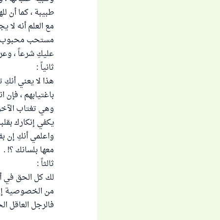
طبيبة ، كما أن لل
مع العلم أنه لا ي
مستحب محبوب للشر
عليكِ شرعاً ، وع
ثانياً :
هذا لا يعني أنكِ 
باغتيابهم ، فإن ا
وهي تغتاب الآخري
يكفي إنكارك بقلبك
واعلمي أنكِ إن ب
معها بلسانك ؟! .
ثالثاً :
لك كل الحق في أن
من الخصوصية إن ك
فالرجل العاقل الح
.