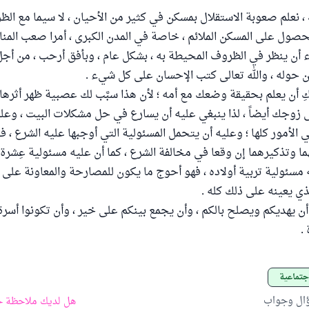
ك ، نعلم صعوبة الاستقلال بمسكن في كثير من الأحيان ، لا سيما مع ال
صول على المسكن الملائم ، خاصة في المدن الكبرى ، أمرا صعب المنال
أن ينظر في الظروف المحيطة به ، بشكل عام ، وبأفق أرحب ، من أجل
ن حوله ، والله تعالى كتب الإحسان على كل شيء .
ن يعلم بحقيقة وضعك مع أمه ؛ لأن هذا سبَّب لك عصبية ظهر أثرها ع
 زوجك أيضاً ، لذا ينبغي عليه أن يسارع في حل مشكلات البيت ، وعل
الأمور كلها ؛ وعليه أن يتحمل المسئولية التي أوجبها عليه الشرع ، فعليه
ما وتذكيرهما إن وقعا في مخالفة الشرع ، كما أن عليه مسئولية عِشرة
 مسئولية تربية أولاده ، فهو أحوج ما يكون للمصارحة والمعاونة على ذ
ي يعينه على ذلك كله .
 أن يهديكم ويصلح بالكم ، وأن يجمع بينكم على خير ، وأن تكونوا أسر
.
جتماعية
ؤال وجواب
هل لديك ملاحظة ح