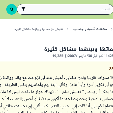
مشكلات نفسية واجتماعية
تعيش مع حماتها وبينهما مشاكل كثيرة
اتها وبينهما مشاكل كثيرة
19,385
8
أنا زوجة منذ 10 سنوات تقريبا ولديَّ طفلان ، أعيش منذ أن تزوجت مع والد ووالد
و أن نكوِّن أسرة وأن أعامل وكأني ابنة لهم وأعاملهم بنفس الطريقة ، و
 يمكن أن يسمى " تعايش سلمي " ، فهناك حوار ما دامت ليس لها ملاح
إحساس بالمحبة وخصوصا عندما أكون مريضة أو أحس بالتعب ، لا أحس
ام الأم ، إن أنا قلت إني أحس بالتعب لا تسألني إن تحسنت حالتي أ