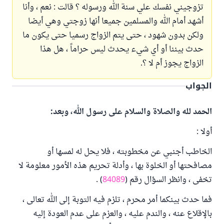
تزوجيني نفسك علي سنة الله ورسوله ؟ قالت : نعم ، وأنا
أشهد أمام الله والمسلمين جميعا أنها زوجتي وهي أيضا
ولكن بدون شهود ، حتى يتم الزواج رسميا حتى يكون ما
حدث بيننا أو أي شيء يحدث ليس حراماً ، هل هذا
الزواج يجوز أم لا ؟.
الجواب
الحمد لله والصلاة والسلام على رسول الله، وبعد:
أولا :
الخاطب أجنبي عن مخطوبته ، فلا يحل له لمسها أو
مصافحتها أو الخلوة بها ، وأدلة تحريم هذه الأمور معلومة لا
تخفى ، وانظر السؤال رقم (
84089
) .
فما حدث بينكما أمر محرم ، تلزم فيه التوبة إلى الله تعالى ،
بالإقلاع عنه ، والندم عليه ، والعزم على عدم العودة إليه