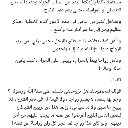
مستقبلا ، كما يلزمكما البعد عن أسباب الحرام ومقدماته ، من
الاتصال أو المراسلة ، حتى يتم عقد النكاح .
وتساهل كثير من الناس في هذه الأمور أثناء الخطبة ، منكر
عظيم يجر إلى ما هو أنكر منه وأشنع .
وتأمل كيف يتلاعب الشيطان بالرجل ، حتى يزني بمن يريد
الزواج منها ، فإنا لله وإنا إليه راجعون .
وتأمل زواجا يبدأ بالحرام ، ويبنى على الحرام ، كيف يكون
حاله ومآله !
ثانيا :
قولك لمخطوبتك هل تزوجيني نفسك علي سنة الله ورسوله ؟
وجوابها بنعم ، لا يعتبر زواجا ، ولا قيمة له في نظر الشرع ، فلا
يبيح ما سبق ولا ما سيأتي ، وإنما هذا من تزيين الشيطان
لبعض الناس الذين أعرضوا عن تعلم ما يجب عليهم من أمر
دينهم ، ولو كان هذا زواجا لما عجز كل زان وزانية عن فعله !