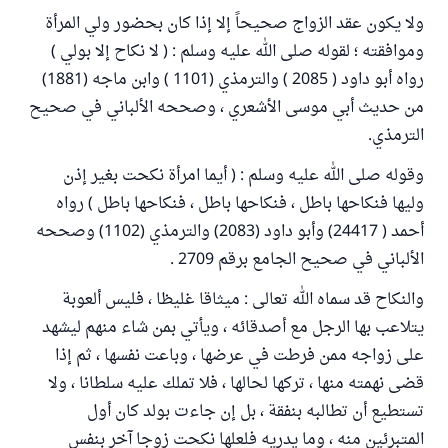
ولا يكون عقد الزواج صحيحاً إلا إذا كان بحضور ولي المرأة
وموافقته ؛ لقوله صلى الله عليه وسلم : ( لا نكاح إلا بولي )
رواه أبو داود ( 2085 ) والترمذي (1101 ) وابن ماجه (1881)
من حديث أبي موسى الأشعري ، وصححه الألباني في صحيح
الترمذي.
وقوله صلى الله عليه وسلم : ( أيما امرأة نكحت بغير إذن
وليها فنكاحها باطل ، فنكاحها باطل ، فنكاحها باطل ) رواه
أحمد ( 24417) وأبو داود (2083) والترمذي (1102) وصححه
الألباني في صحيح الجامع برقم 2709 .
والنكاح قد سماه الله تعالى : ميثاقا غليظا ، فليس ألعوبة
يتلاعب بها الرجل مع أصدقائه ، ويأتي بمن شاء منهم ليشهد
على زواجه ممن فرطت في عرضها ، وباعت نفسها ، ثم إذا
قضى نهمته منها ، تركها لحالها ، فلا تملك عليه سلطانا ، ولا
تستطيع أن تطالبه بنفقة ، بل إن جاءت بولد كان أول
المتبرئين منه ، وما يدريه فلعلها نكحت زوجا آخر بنفس