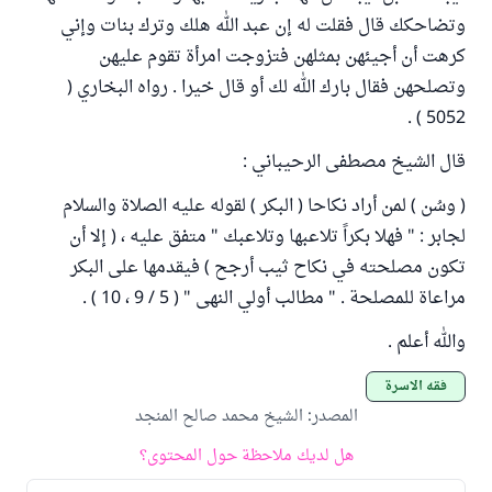
وتضاحكك قال فقلت له إن عبد الله هلك وترك بنات وإني
كرهت أن أجيئهن بمثلهن فتزوجت امرأة تقوم عليهن
وتصلحهن فقال بارك الله لك أو قال خيرا . رواه البخاري (
5052 ) .
قال الشيخ مصطفى الرحيباني :
( وسُن ) لمن أراد نكاحا ( البكر ) لقوله عليه الصلاة والسلام
لجابر : " فهلا بكراً تلاعبها وتلاعبك " متفق عليه ، ( إلا أن
تكون مصلحته في نكاح ثيب أرجح ) فيقدمها على البكر
مراعاة للمصلحة . " مطالب أولي النهى " ( 5 / 9 ، 10 ) .
والله أعلم .
فقه الأسرة
المصدر
:
الشيخ محمد صالح المنجد
هل لديك ملاحظة حول المحتوى؟