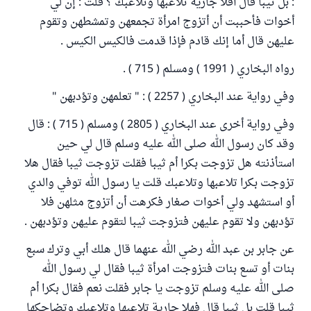
: بل ثيبا قال أفلا جارية تلاعبها وتلاعبك ؟ قلت : إن لي
أخوات فأحببت أن أتزوج امرأة تجمعهن وتمشطهن وتقوم
عليهن قال أما إنك قادم فإذا قدمت فالكيس الكيس .
رواه البخاري ( 1991 ) ومسلم ( 715 ) .
وفي رواية عند البخاري ( 2257 ) : " تعلمهن وتؤدبهن "
وفي رواية أخرى عند البخاري ( 2805 ) ومسلم ( 715 ) : قال
وقد كان رسول الله صلى الله عليه وسلم قال لي حين
استأذنته هل تزوجت بكرا أم ثيبا فقلت تزوجت ثيبا فقال هلا
تزوجت بكرا تلاعبها وتلاعبك قلت يا رسول الله توفي والدي
أو استشهد ولي أخوات صغار فكرهت أن أتزوج مثلهن فلا
تؤدبهن ولا تقوم عليهن فتزوجت ثيبا لتقوم عليهن وتؤدبهن .
عن جابر بن عبد الله رضي الله عنهما قال هلك أبي وترك سبع
بنات أو تسع بنات فتزوجت امرأة ثيبا فقال لي رسول الله
صلى الله عليه وسلم تزوجت يا جابر فقلت نعم فقال بكرا أم
ثيبا قلت بل ثيبا قال فهلا جارية تلاعبها وتلاعبك وتضاحكها