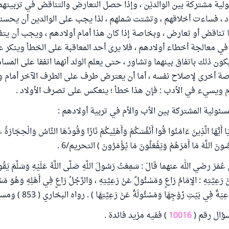
ولية مشتركة بين الوالديْن ، وإذا حصل التعارض والتناقض في تربيتهم أ
د ، فساءت أخلاقهم ، وتشتت شملهم ، لذا يجب على الوالدين أن يحسنا 
ما تناقض أو تعارض ، وبخاصة إذا كان هذا أمام أولادهم ، ويجب أن يتف
 في معالجة أخطاء أولادهم ، فلا يرى أحد المعاقبة على الخطأ وينكر ع
كون ذلك باتفاق بينهما وتشاور ، حتى يعلم الولد أنهما اتفقا على الم
رصة أخرى لإصلاح نفسه ، أما أن يعترض طرف على الطرف الآخر أمام 
م ويسيء في الأدب : فإن هذا خطأ ؛ ينعكس على تصرف الأولاد .
ئولية المشتركة بين الأب والأم في تربية أولادهم :
يُّهَا الَّذِينَ ءَامَنُوا قُوا أَنْفُسَكُمْ وَأَهْلِيكُمْ نَارًا وَقُودُهَا النَّاسُ وَالْحِجَارَةُ عَل
نَ اللَّهَ مَا أَمَرَهُمْ وَيَفْعَلُونَ مَا يُؤْمَرُونَ ) التحريم/6 .
بْنِ عُمَرَ رضي الله عنهما قَالَ : سَمِعْتُ رَسُولَ اللَّهِ صَلَّى اللَّهُ عَلَيْهِ وَسَلَّمَ يَقُول
 رَعِيَّتِهِ : الإِمَامُ رَاعٍ وَمَسْئُولٌ عَنْ رَعِيَّتِهِ ، وَالرَّجُلُ رَاعٍ فِي أَهْلِهِ وَهُوَ مَ
اعِيَةٌ فِي بَيْتِ زَوْجِهَا وَمَسْئُولَةٌ عَنْ رَعِيَّتِهَا ) . رواه البخاري ( 853 ) ومسلم ( 1829 ) .
ؤال رقم (
10016
) ففيه مزيد فائدة .