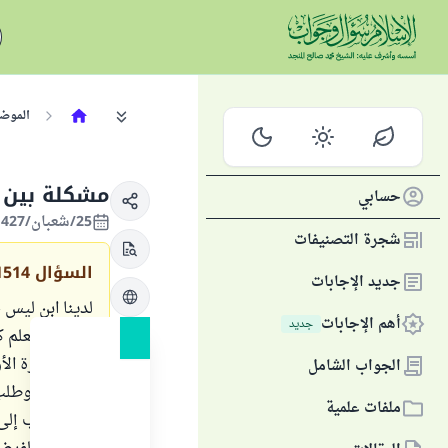
الموض
مشكلة بين ا
حسابي
25/شعبان/1427 الموافق 18/سبتمبر/2006
شجرة التصنيفات
السؤال
1514
جديد الإجابات
لدينا ابن ليس 
أهم الإجابات
جديد
السادس تعلم كل
ليست المرة الأ
الجواب الشامل
مستواه ، وطلب
ملفات علمية
من الذهاب إلى