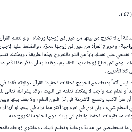
 .
ائلة أن لا تخرج من بيتها من غير إذن زوجها ورضاه ، ولو لتعلم القرآن 
اجبة ، وخروج المرأة من غير إذن زوجها محرَّم ، والضغط عليه لإجبا
لا تفتحي على نفسكِ باباً من الشر بالخروج بهذه الطريقة ، ويمكنك تقس
 ، ومن ثم إقناع زوجك بهذا التقسيم ، وظننا به أن يقدِّر هذا الأمر م
 كلا الأمرين .
 ليس آثماً بمنعك من الخروج لحلقات تحفيظ القرآن ، والإثم فقط ف
أو تعلم علم واجب لا يمكنك تعلمه في البيت ، وقد يسَّر الله تعالى لل
أن تقرأ الكتب وتسمع الأشرطة في كل فنون العلم ، ولا يقف بينها وبين
التعلم شيء ، ولن ترى في خروجها أكثر مما تراه في بيتها لو أنها أرا
ات مستقيمات للحفظ والعلم في بيتك دون الحاجة للخروج منه .
ي ما تستطيعين من عناية ورعاية وتعليم لابنك ، وعاشري زوجك بالم