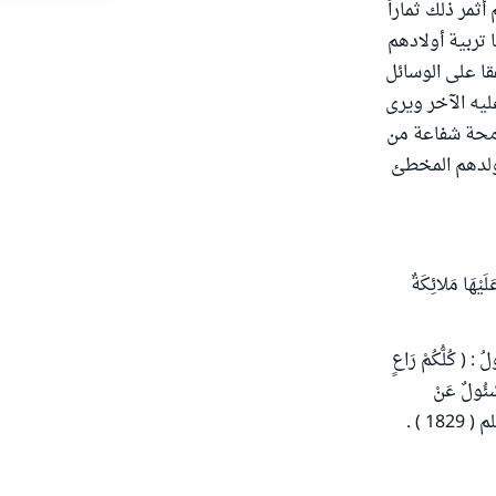
ثمر ذلك ثماراً
تربية أولادهم
قا على الوسائل
ليه الآخر ويرى
سامحة شفاعة من
ولدهم المخطئ
َيْهَا مَلائِكَةٌ
ُ : ( كُلُّكُمْ رَاعٍ
سْئُولٌ عَنْ