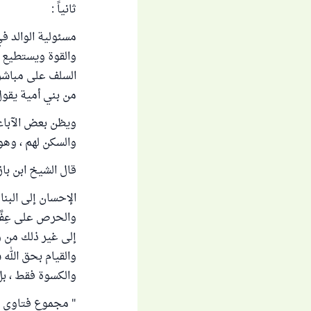
ثانياً :
مسئولية الوالد ف
والقوة ويستطيع ب
السلف على مباشرة
من بني أمية يقول 
ويظن بعض الآباء 
والسكن لهم ، وه
قال الشيخ ابن باز 
الإحسان إلى البنا
والحرص على عِفَّت
إلى غير ذلك من و
والقيام بحق الله
والكسوة فقط ، بل
" مجموع فتاوى ومقالات