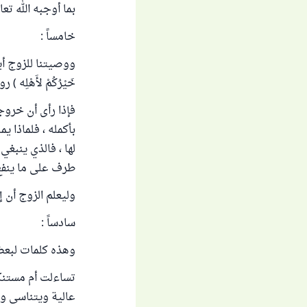
بما أوجبه الله ت
خامساً :
ووصيتنا للزوج أيض
خَيْرُكُمْ لأَهْلِه ) رواه الترمذي (3895) وصححه الألب
فإذا رأى أن خروجه
بأكمله ، فلماذا يم
لها ، فالذي ينبغ
طرف على ما ينفع 
وليعلم الزوج أن 
سادساً :
وهذه كلمات لبعض 
تساءلت أم مستنكر
عالية ويتناسى وا