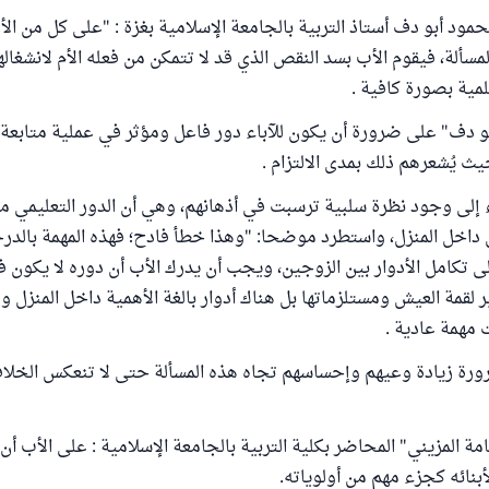
مود أبو دف أستاذ التربية بالجامعة الإسلامية بغزة : "على كل من الأ
مسألة، فيقوم الأب بسد النقص الذي قد لا تتمكن من فعله الأم لانشغالها
علمية بصورة كافية .
و دف" على ضرورة أن يكون للآباء دور فاعل ومؤثر في عملية متابعة 
يث يُشعرهم ذلك بمدى الالتزام .
 إلى وجود نظرة سلبية ترسبت في أذهانهم، وهي أن الدور التعليمي من
داخل المنزل، واستطرد موضحا: "وهذا خطأ فادح؛ فهذه المهمة بالدرج
ى تكامل الأدوار بين الزوجين، ويجب أن يدرك الأب أن دوره لا يكون 
 لقمة العيش ومستلزماتها بل هناك أدوار بالغة الأهمية داخل المنزل 
 مهمة عادية .
رورة زيادة وعيهم وإحساسهم تجاه هذه المسألة حتى لا تنعكس الخلا
مة المزيني" المحاضر بكلية التربية بالجامعة الإسلامية : على الأب أن 
بنائه كجزء مهم من أولوياته.