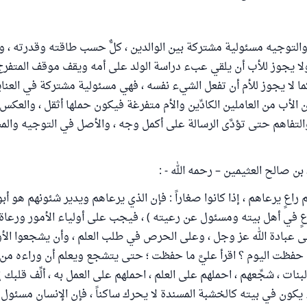
والتوجيه مسئولية مشتركة بين الوالدين ، كلٌّ حسب طاقته وقدرته ، ول
، ولا يجوز للأب أن يلقي عبء دراسة الولد على أمه ويقف موقف المتفرج
ما لا يجوز للأم أن تفعل الشيء نفسه ، فهي مسئولية مشتركة في العناي
ان الأب من العاملين الكادِّين والأم متفرغة فيكون حملها أثقل ، والعكس
التفاهم حتى تؤدَّى الرسالة على أكمل وجه ، والأصل في التوجيه والمس
ن صالح العثيمين – رحمه الله - :
م راعٍ يرعاهم ، إذا كانوا صغاراً : فإن الذي يرعاهم ويدير شئونهم هو أ
راعٍ في أهل بيته ومسئول عن رعيته ) ، فيجب على أولياء الأمور ورعاة
ى عبادة الله عز وجل ، وعلى الحرص في طلب العلم ، وأن يشجعوا الأول
ا حفظت اليوم ؟ اقرأ عليَّ ما حفظت ؛ حتى يتشجع ويعلم أن وراءه من ي
نات ، شجِّعهم ، احملهم على العلم ، احملهم على العمل به ، ألِّف قلبك إل
يكون في بيته كالخشبة المسندة لا يحرك ساكناً ، فإن الإنسان مسئول