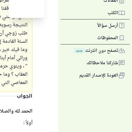
لشيء إلا لفرض 
المقالات
وبعد أن وفقنا 
الكتب
أكمل دراستي ف
النتيجة رسوبه 
أرسل سؤالاً
طلب زوجي أن أ
المحفوظات
السنة القادمة 
وما فيك خير ، 
تصفح دون انترنت
جديد
ورائي أمام أبنا
شاركنا ملاحظاتك
" ، وينوي حرم
العقاب ؟ وما 
العودة للإصدار القديم
المعاصي التي غ
الجواب
الحمد لله والصلا
أولاً :