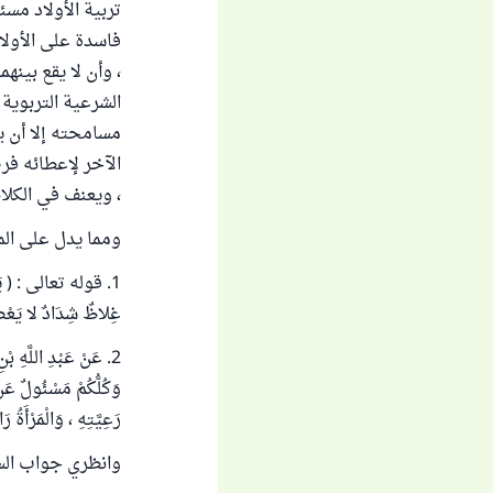
تربية الأولاد مسئ
فاسدة على الأولا
، وأن لا يقع بينه
الشرعية التربوية
مسامحته إلا أن ي
الآخر لإعطائه ف
، ويعنف في الكلا
ومما يدل على المس
1. قوله تعالى : ( يَا أَ
غِلاظٌ شِدَادٌ لا يَعْصُو
2. عَنْ عَبْدِ اللَّهِ 
وَكُلُّكُمْ مَسْئُولٌ عَنْ
رَعِيَّتِهِ ، وَالْمَرْأَةُ رَ
وانظري جواب الس