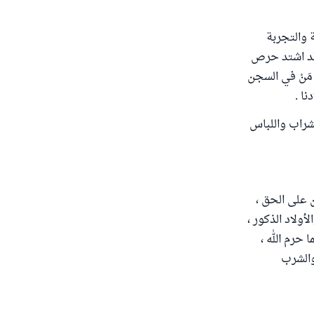
 والتجربة
وقد اشتد حرص
مَنْ في السجن
نا .
لشراب واللباس
ن على الحق ،
أولاد الذكور ،
حرم الله ،
والشرب