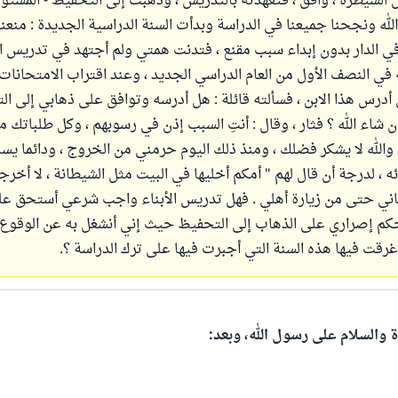
السيطرة ، وافق ، فتعهدته بالتدريس ، وذهبت إلى التحفيظ - المستوى 
الله ونجحنا جميعنا في الدراسة وبدأت السنة الدراسية الجديدة : منع
ي الدار بدون إبداء سبب مقنع ، فتدنت همتي ولم أجتهد في تدريس اب
في النصف الأول من العام الدراسي الجديد ، وعند اقتراب الامتحانات ا
درس هذا الابن ، فسألته قائلة : هل أدرسه وتوافق على ذهابي إلى ا
إن شاء الله ؟ فثار ، وقال : أنتِ السبب إذن في رسوبهم ، وكل طلباتك 
والله لا يشكر فضلك ، ومنذ ذلك اليوم حرمني من الخروج ، ودائما يس
ئه ، لدرجة أن قال لهم " أمكم أخليها في البيت مثل الشيطانة ، لا أخرجه
اني حتى من زيارة أهلي . فهل تدريس الأبناء واجب شرعي أستحق عل
حكم إصراري على الذهاب إلى التحفيظ حيث إني أنشغل به عن الوقوع
رقت فيها هذه السنة التي أجبرت فيها على ترك الدراسة ؟.
ة والسلام على رسول الله، وبعد: