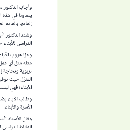
وأجاب الدكتور مح
يتعاونا في هذه ال
إلمامها بالمادة ال
وشدد الدكتور "أب
الدراسي للأبناء ح
وعزا هروب الآباء
مثله مثل أي عمل 
تربوية وبحاجة إل
المنزل حيث توفير
الأبناء؛ فهي ليست
وطالب الآباء بض
الأسرة والأبناء.
وقال الأستاذ "أسا
النشاط الدراسي لأ