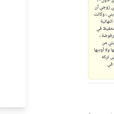
الأول - ،
ني زوجي أن
ني ، وكانت
لنهائية
لتحفيظ في
مرفوضة ،
بني من
ا ولا أوديها
ى تركه
 في