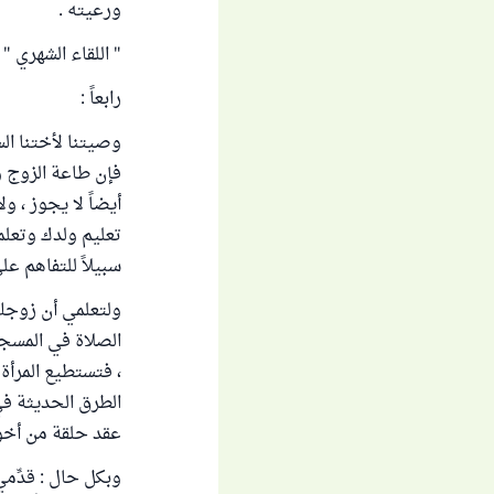
ورعيته .
" اللقاء الشهري " ( 67 )
رابعاً :
وصيتنا لأختنا الس
فإن طاعة الزوج و
أيضاً لا يجوز ، و
تعليم ولدك وتعلمك
سبيلاً للتفاهم على
ولتعلمي أن زوجك
الصلاة في المسجد 
، فتستطيع المرأة 
الطرق الحديثة في 
عقد حلقة من أخو
وبكل حال : قدِّم