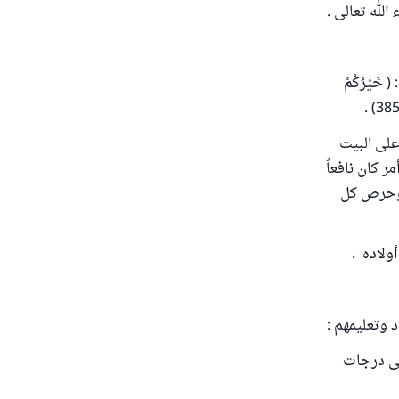
لله تعالى .
َيْرُكُمْ
على البيت
مر كان نافعاً
، وحرص كل
ولاده .
 وتعليمهم :
لى درجات