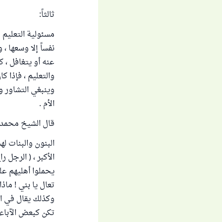
ثالثاً:
مسئولية التعليم 
نفساً إلا وسعها 
عنه أو يتغافل ، ك
والتعليم ، فإذا ك
وينبغي التشاور و
الأم .
قال الشيخ محمد ب
البنون والبنات له
الأكبر ، ( الرجل 
يحملوا أهليهم عل
تعال يا بني ! ماذ
وكذلك يقال في الب
تكن كبعض الآباء 