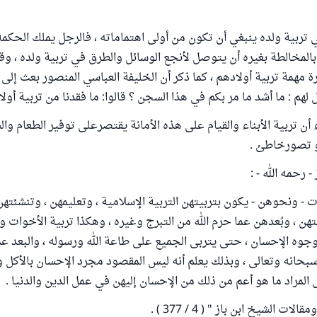
ي تربية ولده ينبغي أن تكون من أولى اهتماماته ، فالرجل يملك الحكمة
المخالطة بغيره أن يتوصل لأنجع الوسائل والطرق في تربية ولده ، 
 مهمة تربية أولادهم ، كما ذكر أن الخليفة العباسي المنصور بعث إلى 
لهم : ما أشد ما مر بكم في هذا السجن ؟ قالوا: ما فقدنا من تربية أولاد
أن تربية الأبناء والقيام على هذه الأمانة يقتصرعلى توفير الطعام وا
و تصورخاطئ .
- رحمه الله - :
ت - ونحوهن - يكون بتربيتهن التربية الإسلامية ، وتعليمهن ، وتنشئته
هن ، وبُعدهن عما حرم الله من التبرج وغيره ، وهكذا تربية الأخوات وال
جوه الإحسان ، حتى يتربى الجميع على طاعة الله ورسوله ، والبعد عما 
 سبحانه وتعالى ، وبذلك يعلم أنه ليس المقصود مجرد الإحسان بالأكل 
 المراد ما هو أعم من ذلك من الإحسان إليهن في عمل الدين والدنيا .
 الشيخ ابن باز " ( 4 / 377 ) .