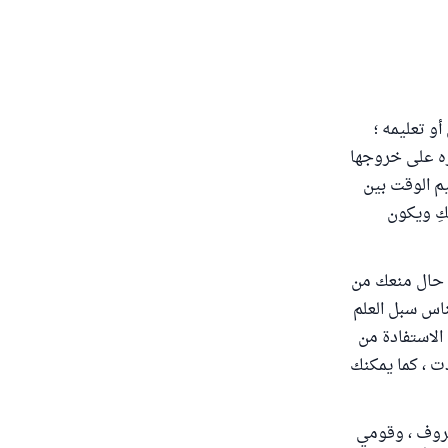
أو تعليمه ؛
ره على خروجها
يم الوقت بين
نكِ ويكون
ي حال منعك من
ناس سبل العلم
 الاستفادة من
دت ، كما يمكنك
عروف ، وقومي