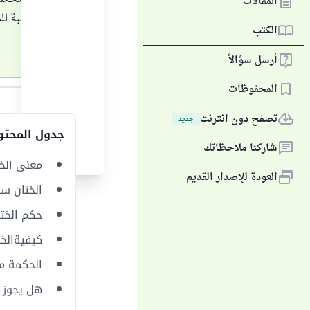
المقالات
وأما بالنسبة ل
الكتب
أرسل سؤالاً
الجواب
المحفوظات
تصفح دون انترنت
جديد
جدول المحتو
شاركنا ملاحظاتك
معنى الخ
العودة للإصدار القديم
الختان سن
حكم الخت
كيفيةالخت
الحكمة م
هل يجوز د