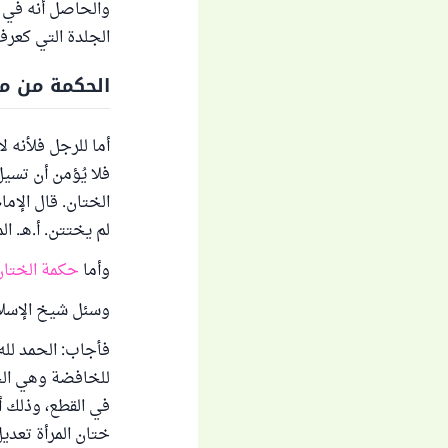
والحاصل أنه في خ
الجلدة التي كعرف
الحكمة من م
أما للرجل فلأنه 
فلا يُؤمن أن تسي
الختان. قال الإما
لم يختتن. أ.هـ. المغني 
وأما
حكمة الختان 
وسئل شيخ الإسلام
فأجاب: الحمد لله
للخافضة وهي الخ
في القطع، وذلك أ
ختان المرأة تعديل