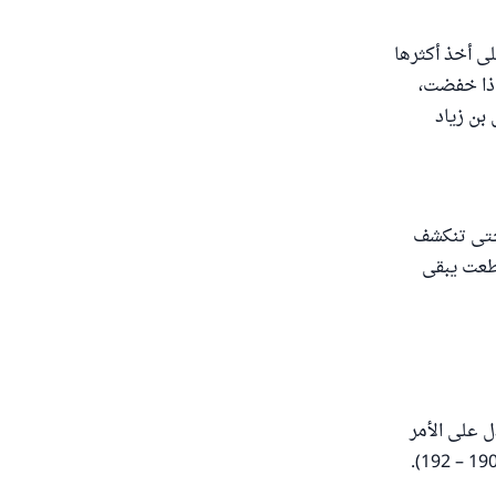
لى أخذ أكثرها
إذا خفضت،
بن زياد
 حتى تنكشف
قطعت يبقى
ل على الأمر