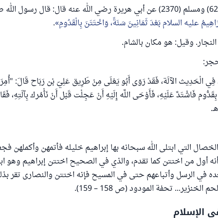
روى البخاري (6298) ومسلم (2370) عن أبي هريرة رضي الله عنه قال: قال رسول 
ْرَاهِيمُ عليه السلام بَعْدَ ثَمَانِينَ سَنَةً، وَاخْتَتَنَ بِالْقَدُومِ
.
لة النجار. وقيل: هو مكان بالشام.
حجر:
َاد فِي الْحَدِيث الآلَة، فَقَدْ رَوَى أَبُو يَعْلَى مِنْ طَرِيق عَلِيّ بْن رَبَاح قَالَ: "أُمِرَ 
بِقَدُّوم فَاشْتَدَّ عَلَيْهِ، فَأَوْحَى اللَّه إِلَيْهِ أَنْ عَجِلْت قَبْل أَنْ نَأْمُرك بِآلَتِهِ، فَ
هـ.
خصال التي ابتلى الله سبحانه بها إبراهيم خليله فأتمهن وأكملهن فجعل
نه أول من اختتن كما تقدم، والذي في الصحيح اختتن إبراهيم وهو ابن
ده في الرسل وأتباعهم حتى في المسيح فإنه اختتن والنصارى تقر بذ
م الخنزير... تحفة المودود (ص 158 – 159).
ي الإسلام