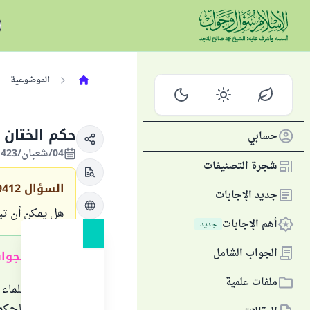
الموضوعية
حكم الختان 
حسابي
04/شعبان/1423 الموافق 10/أكتوبر/2002
شجرة التصنيفات
السؤال
9412
جديد الإجابات
هل يمكن أن تب
أهم الإجابات
جديد
الجواب الشامل
ملخص الجوا
ملفات علمية
اختلف العلماء
النساء. والحكم