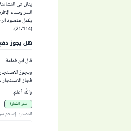
يقال في المشاتمة:
التتر ونساء الإف
يكمل مقصود الرجل
(21/114).
هل يجوز دفع ا
قال ابن قدامة:
ويجوز الاستئجار ع
فجاز الاستئجار عليه،
والله أعلم.
سنن الفطرة
المصدر
:
الإسلام س