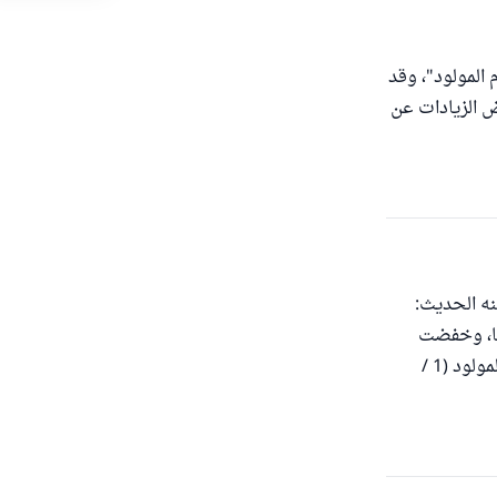
 المولود"، وقد
ض الزيادات عن
نه الحديث:
نا، وخفضت
الجارية خفضا، ويسمى في الذكر إعذارا أيضا، وغير المعذور يسمى أغلف وأقلف. تحفة المولود (1 /