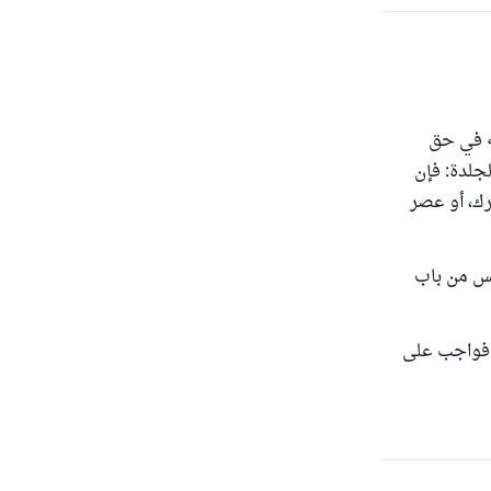
نه في حق
جلدة: فإن
رك، أو عصر
ليس من باب
ة في المغني (1/115): فأما الختان فواجب على