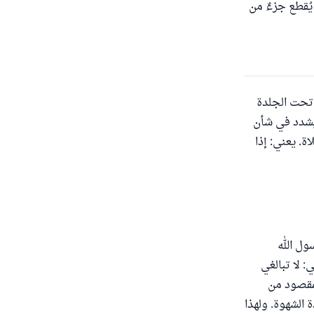
ُقطع جزءٌ من
 تحت الجلدة
 يشدد في شأن
ة. يعني: إذا
ول الله
: لا تبالغي
لمقصود من
 الشهوة. ولهذا