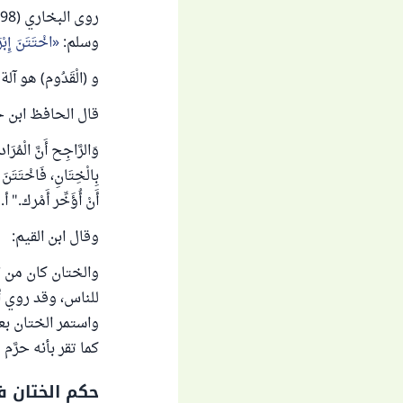
وسلم:
اخْتَتَنَ إِب
و (الْقَدُوم) هو آ
قال الحافظ ابن 
وَالرَّاجِح أَنَّ الْمُر
بِالْخِتَانِ، فَاخْتَتَنَ 
أَنْ أُؤَخِّر أَمْرك." أ.
وقال ابن القيم:
والختان كان من ال
للناس، وقد روي أ
واستمر الختان بع
كما تقر بأنه حرَّم لح
حكم الختان ف