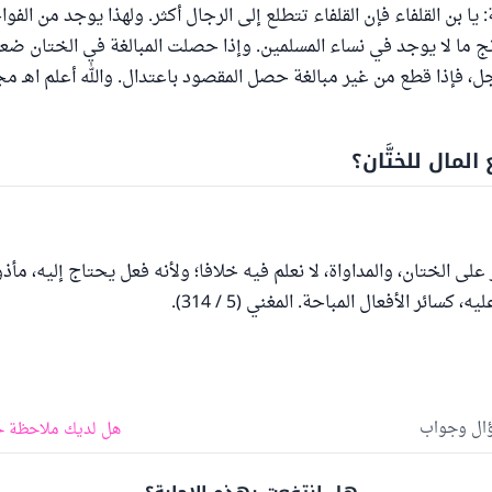
 يا بن القلفاء فإن القلفاء تتطلع إلى الرجال أكثر. ولهذا يوجد من ال
رنج ما لا يوجد في نساء المسلمين. وإذا حصلت المبالغة في الختان ضع
، فإذا قطع من غير مبالغة حصل المقصود باعتدال. والله أعلم اهـ م
لمال للختَّان؟
لى الختان، والمداواة، لا نعلم فيه خلافا؛ ولأنه فعل يحتاج إليه، مأذ
 كسائر الأفعال المباحة. المغني (5 / 314).
ؤال وجواب
هل لديك ملاحظة ح