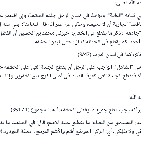
 الله تعالى:
في كتابه "الغاية": ويؤخذ في ختان الرجل جلدة الحشفة، وإن اقتصر ع
ضة الجارية أن لا تحيف، وحكي عن عمر أنه قال للخاتنة: أبقي منه 
جامعه": ذكر ما يقطع في الختان: أخبرني محمد بن الحسين أن الفضل 
حمد: كم يقطع في الختانة؟ قال: حتى تبدو الحشفة.
 كما في لسان العرب (9/47).
 في "الشامل": الواجب على الرجل أن يقطع الجلدة التي على الحشفة
رأة فتقطع الجلدة التي كعرف الديك في أعلى الفرج بين الشفرين وإذا 
الله:
ه يجب قطع جميع ما يغطي الحشفة. أ.هـ. المجموع (1 / 351).
قدر المستحق من النساء: ما ينطلق عليه الاسم، قال: في الحديث ما يد
ِّي ولا تَنْهَكي، أي: اتركي الموضع أشم والأشم المرتفع. تحفة المودود (190 – 192).