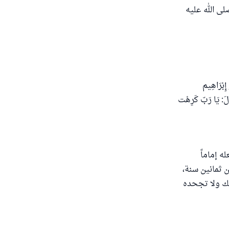
الله صلى الله عليه
إِبْرَاهِيم
قَالَ: يَا رَبّ كَرِهْت
ه إماماً
 ثمانين سنة،
لك ولا تجحده