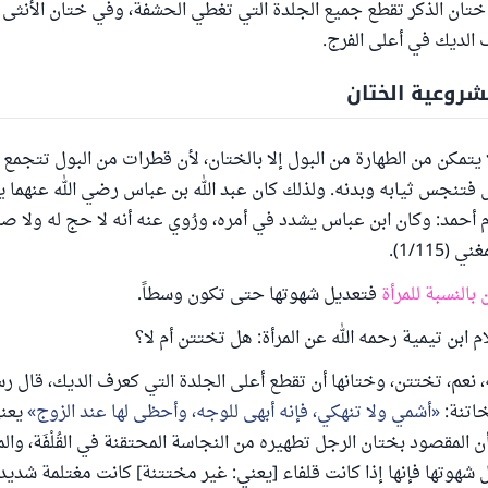
تان الذكر تقطع جميع الجلدة التي تغطي الحشفة، وفي ختان الأنثى ي
 الديك في أعلى الفرج.
شروعية الختان
لا يتمكن من الطهارة من البول إلا بالختان، لأن قطرات من البول تتجمع
ل فتنجس ثيابه وبدنه. ولذلك كان عبد الله بن عباس رضي الله عنهما
م أحمد: وكان ابن عباس يشدد في أمره، ورُوي عنه أنه لا حج له ولا صلا
(1/115).
بالنسبة للمرأة
فتعديل شهوتها حتى تكون وسطاً.
 ابن تيمية رحمه الله عن المرأة: هل تختتن أم لا؟
، نعم، تختتن، وختانها أن تقطع أعلى الجلدة التي كعرف الديك، قال رس
اتنة:
أشمي ولا تنهكي، فإنه أبهى للوجه، وأحظى لها عند الزوج
يعني
ن المقصود بختان الرجل تطهيره من النجاسة المحتقنة في القُلْفَة، وا
 شهوتها فإنها إذا كانت قلفاء [يعني: غير مختتنة] كانت مغتلمة شديدة