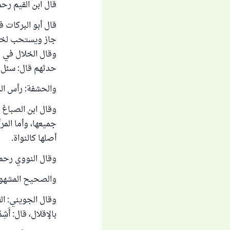
قال ابن القيم رحمه
قال أبو البركات 
جاز ويستحب لخاف
وقال الخلال في "
حدثهم قال: سئل أ
والحشفة: رأس الذكر،
وقال ابن الصباغ
جميعها، وأما الم
أصلها كالنواة.
وقال النووي رحمه 
والصحيح المشهور أن
وقال الجويني: ال
بالإقلال، قال: أَشِم