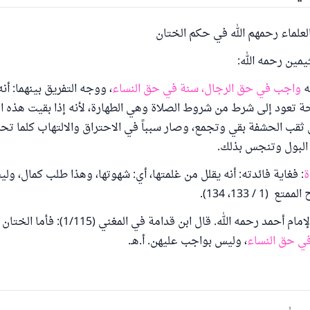
لعلماء رحمهم الله في حكم الختان
يمين رحمه الله:
ه
واجب في حق الرجال، سنة في حق النساء
، ووجه التفريق بينهما: أ
 تعود إلى شرط من شروط الصلاة وهي الطهارة، لأنه إذا بقيت هذه ال
 ثقب الحشفة بقي وتجمع، وصار سبباً في الاحتراق والالتهاب كلما تح
البول وتنجس بذلك.
ة
: فغاية فائدته: أنه يقلل من غلمتها، أي: شهوتها، وهذا طلب كمال، و
(1 / 133، 134).
وهذا هو مذهب الإمام أحمد رحمه الله. قال ابن قدام
 في حق النساء
، وليس بواجب عليهن. أ.هـ.