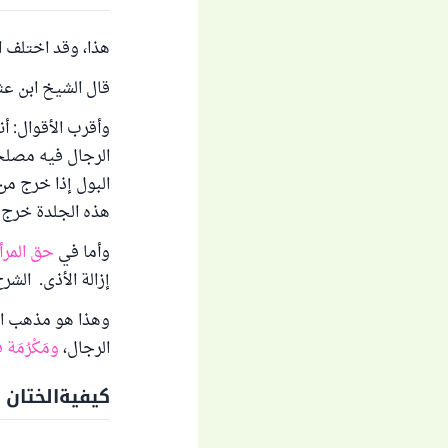
هذا، وقد اختلف ا
قال الشيخ ابن عث
وأقرب الأقوال: أن
الرجال فيه مصلحة
البول إذا خرج من
هذه الجلدة خرج 
وأما في
حق المرأ
إزالة الأذى. الشرح الممتع 
الرجال،
ومَكْرُمَة
كيفيةالختان