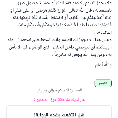
ولا يجوز التيمم إلا عند فقد الماء أو خشية حصول ضرر
باستعماله ، قال الله تعالى : (وَإِنْ كُنْتُمْ مَرْضَى أَوْ عَلَى سَفَرٍ أَوْ
جَاءَ أَحَدٌ مِنْكُمْ مِنَ الْغَائِطِ أَوْ لامَسْتُمُ النِّسَاءَ فَلَمْ تَجِدُوا مَاءً
فَتَيَمَّمُوا صَعِيداً طَيِّباً فَامْسَحُوا بِوُجُوهِكُمْ وَأَيْدِيكُمْ مِنْه)
المائدة/6 .
وعلى هذا ، لا يجوز لك التيمم وأنت تستطيعين استعمال الماء
، ويمكنك أن تتوضئي داخل الخلاء ، فإن الوضوء فيه لا بأس
به ، ومن يتق الله يجعل له مخرجاً .
والله أعلم
التيمم
المصدر
:
الإسلام سؤال وجواب
هل لديك ملاحظة حول المحتوى؟
هل انتفعت بهذه الإجابة؟