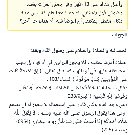
وأصل هناك على 13 ظهرا وفي بعض المرات يفسد
وضوئي فهل بإمكاني التيمم ؟ مع العلم أنه ليس هناك
مكان مغطى يمكنني أن أتوضأ فيه، أم هناك حل آخر؟
الجواب
الحمد لله والصلاة والسلام على رسول الله، وبعد:
الصلاة أمرها عظيم ، فلا يجوز التهاون في أدائها ، بل يجب
المحافظة عليها في أوقاتها ، كما قال تعالى : ( إِنَّ الصَّلَاةَ كَانَتْ
عَلَى الْمُؤْمِنِينَ كِتَابًا مَوْقُوتًا ) النساء/103 .
وقال سبحانه : ( حَافِظُوا عَلَى الصَّلَوَاتِ وَالصَّلَاةِ الْوُسْطَى
وَقُومُوا لِلَّهِ قَانِتِينَ ) البقرة/238 .
ومن وجد الماء وكان قادرا على استعماله لا يجوز له أن يتيمم
، وفي هذا يقول الرسول صلى الله عليه وسلم : (لَا يَقْبَلُ اللَّهُ
صَلَاةَ أَحَدِكُمْ إِذَا أَحْدَثَ حَتَّى يَتَوَضَّأَ) رواه البخاري (6954)
ومسلم (225) .