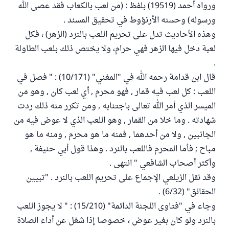
ورواه أحمد (19519) بلفظ : (من لعب بالكعاب فقد عصى الله
ورسوله) وحسنه الأرنؤوط في تحقيق المسند .
وهذه الأحاديث تدل على تحريم اللعب بالنرد (الزهر) ، فكل
لعبة دخل فيها الزهر فهي حرام، ولا يختص ذلك بلعب الطاولة
.
قال ابن قدامة رحمه الله في "المغني" (10/171) : " فصل في
اللعب : كل لعب فيه قمار , فهو محرم , أي لعب كان , وهو من
الميسر الذي أمر الله تعالى باجتنابه , ومن تكرر منه ذلك ردت
شهادته . وما خلا من القمار , وهو اللعب الذي لا عوض فيه من
الجانبين , ولا من أحدهما , فمنه ما هو محرم , ومنه ما هو
مباح ; فأما المحرم فاللعب بالنرد . وهذا قول أبي حنيفة ,
وأكثر أصحاب الشافعي " انتهى .
وقد نقل الزيلعي الإجماع على تحريم اللعب بالنرد . "تبيين
الحقائق" (6/32) .
وجاء في "فتاوى اللجنة الدائمة" (15/210) : " لا يجوز اللعب
بالنرد ولو كان بغير عوض ، خصوصا إذا شغل عن أداء الصلاة