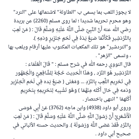
الحمد لله والصلاة والسلام على رسول الله، وبعد:
لا يجوز اللعب بما يسمى ب "الطاولة" لاشتمالها على "النرد"
وهو محرم تحريما شديدا ؛ لما روى مسلم (2260) عن بريدة
رضي الله عنه أَنَّ النَّبِيَّ صَلَّى اللَّهُ عَلَيْهِ وَسَلَّمَ قَالَ : ( مَنْ لَعِبَ
بِالنَّرْدَشِيرِ فَكَأَنَّمَا صَبَغَ يَدَهُ فِي لَحْمِ خِنْزِيرٍ وَدَمِهِ ).
و"النردشير" هو تلك المكعبات المكتوب عليها أرقام ويلعب بها
، وتسمى "الزهر" .
قال النووي رحمه الله في شرح مسلم : " قَالَ الْعُلَمَاء :
النَّرْدَشِير هُوَ النَّرْد , وَهَذَا الْحَدِيث حُجَّة لِلشَّافِعِيِّ وَالْجُمْهُور
فِي تَحْرِيم اللَّعِب بِالنَّرْدِ ... وَمَعْنَى ( صَبَغَ يَده فِي لَحْم الْخِنْزِير
وَدَمه فِي حَال أَكْله مِنْهُمَا ) وَهُوَ تَشْبِيه لِتَحْرِيمِهِ بِتَحْرِيمِ
أَكْلهمَا " انتهى باختصار .
وروى أبو داود (4938) وابن ماجه (3762) عَنْ أَبِي مُوسَى
الْأَشْعَرِيِّ أَنَّ رَسُولَ اللَّهِ صَلَّى اللَّهُ عَلَيْهِ وَسَلَّمَ قَالَ : ( مَنْ لَعِبَ
بِالنَّرْدِ فَقَدْ عَصَى اللَّهَ وَرَسُولَهُ ). والحديث حسنه الألباني في
صحيح أبي داود .