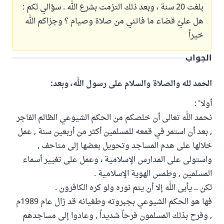
بلغت 20 سنة ، وبعد ذلك التزمت بشرع الله . سؤالي لكم :
هل عليَّ قضاء ما فاتني من صلاة وصيام ؟ وجزاكم الله
خيراً
الجواب
الحمد لله والصلاة والسلام على رسول الله، وبعد:
أولا ً :
نحمد الله تعالى أن خلصكم من الحكم الشيوعي الظالم الفاجر
, بعد أن استمر في قمعه للمسلمين أكثر من أربعين سنة , عمل
خلالها على هدم المساجد وتحويل بعضها إلى متاحف ,
واستولى على المدارس الإسلامية ، وعمل على تغيير أسماء
المسلمين , وطمس الهوية الإسلامية .
لكن .. يأبى الله إلا أن يتم نوره ولو كره الكافرون .
فها هو الحكم الشيوعي بجبروته وطغيانه قد زال عام 1989م
, وفرح بذلك المسلمون فرحاً شديداً , وعادوا إلى مساجدهم