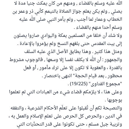
الله عليه وسلم بالقضاء , ومنهم من كان يمكث جنبا مدة لا
يصلي , ولم يكن يعلم جواز الصلاة بالتيمم كأبي ذر وعمر بن
الخطاب وعمار لما أجنب , ولم يأمر النبي صلى الله عليه
وسلم أحدا منهم بالقضاء .
ولا شك أن خلقا من المسلمين بمكة والبوادي صاروا يصلون
إلى بيت المقدس حتى بلغهم النسخ ولم يؤمروا بالإعادة .
ومثل هذا كثير . وهذا يطابق الأصل الذي عليه السلف
والجمهور : أن الله لا يكلف نفسا إلا وسعها , فالوجوب مشروط
بالقدرة ، والعقوبة لا تكون إلا على ترك مأمور , أو فعل
محظور , بعد قيام الحجة" انتهى باختصار .
"مجموع الفتاوى" (19/225) .
وعلى هذا ، لا يلزمكم قضاء شيء من العبادات التي لم تعلموا
بوجوبها .
والنصيحة لكم أن تُقبلوا على تعلّم الأحكام الشرعية ، والتفقه
في الدين ، والحرص كل الحرص على تعلم الإسلام والعمل به ،
وتربية جيل مسلم ، حتى تكونوا على قدر التحدِّيات التي