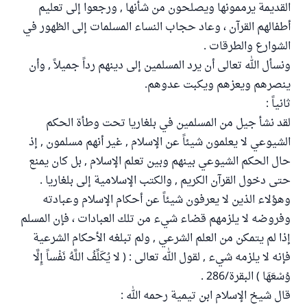
القديمة يرممونها ويصلحون من شأنها , ورجعوا إلى تعليم
أطفالهم القرآن ، وعاد حجاب النساء المسلمات إلى الظهور في
الشوارع والطرقات .
ونسأل الله تعالى أن يرد المسلمين إلى دينهم رداً جميلاً , وأن
ينصرهم ويعزهم ويكبت عدوهم.
ثانياً :
لقد نشأ جيل من المسلمين في بلغاريا تحت وطأة الحكم
الشيوعي لا يعلمون شيئاً عن الإسلام , غير أنهم مسلمون , إذ
حال الحكم الشيوعي بينهم وبين تعلم الإسلام , بل كان يمنع
حتى دخول القرآن الكريم , والكتب الإسلامية إلى بلغاريا .
وهؤلاء الذين لا يعرفون شيئاً عن أحكام الإسلام وعبادته
وفروضه لا يلزمهم قضاء شيء من تلك العبادات ، فإن المسلم
إذا لم يتمكن من العلم الشرعي , ولم تبلغه الأحكام الشرعية
فإنه لا يلزمه شيء , لقول الله تعالى : ( لا يُكَلِّفُ اللَّهُ نَفْساً إِلَّا
وُسْعَهَا ) البقرة/286 .
قال شيخ الإسلام ابن تيمية رحمه الله :