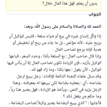
بدون أن يعلم. فهل هذا المال حلال؟
الجواب
الحمد لله والصلاة والسلام على رسول الله، وبعد:
إذا وَكَّل إنسانٌ غيره في بيع أو شراء سلعة ، فليس للوكيل أن
يربح عليه ، لأنه مؤتمن ، بل ما جاء من ربح أو تخفيض أو
هدية فإنه يرجع لصاحب المال .
وإذا قال صاحب المال : بع السلعة بكذا ، وحدد السعر ، فباعها
الوكيل بأزيد ، فإن الزيادة تكون لصاحب المال إلا أن يأذن فيها
للوكيل ، كأن يقول : بعها بكذا ، وما زاد فهو لك .
وقد سئل علماء اللجنة الدائمة للإفتاء : رجل يبيع لرجل
بضاعته ، أي : يعطيه بضاعة لكي يبيعها له بمعرفته ، وهذا
الرجل يزيد في الثمن ، ويأخذ هو الزيادة ، فهل يعتبر هذا رباً ،
وما حكم من يفعل ذلك ؟
فأجابوا : " الذي يبيع البضاعة يعتبر وكيلاً لصاحب البضاعة ،