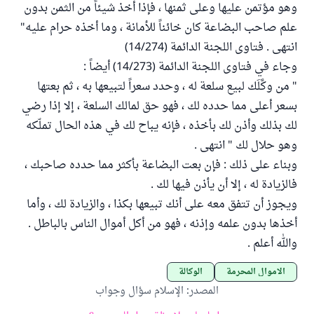
وهو مؤتمن عليها وعلى ثمنها ، فإذا أخذ شيئاً من الثمن بدون
علم صاحب البضاعة كان خائناً للأمانة ، وما أخذه حرام عليه"
انتهى . فتاوى اللجنة الدائمة (14/274)
وجاء في فتاوى اللجنة الدائمة (14/273) أيضاً :
" من وكَّلَك لبيع سلعة له ، وحدد سعراً لتبيعها به ، ثم بعتها
بسعر أعلى مما حدده لك ، فهو حق لمالك السلعة ، إلا إذا رضي
لك بذلك وأذن لك بأخذه ، فإنه يباح لك في هذه الحال تملّكه
وهو حلال لك " انتهى .
وبناء على ذلك : فإن بعت البضاعة بأكثر مما حدده صاحبك ،
فالزيادة له ، إلا أن يأذن فيها لك .
ويجوز أن تتفق معه على أنك تبيعها بكذا ، والزيادة لك ، وأما
أخذها بدون علمه وإذنه ، فهو من أكل أموال الناس بالباطل .
والله أعلم .
الأموال المحرمة
الوكالة
المصدر
:
الإسلام سؤال وجواب