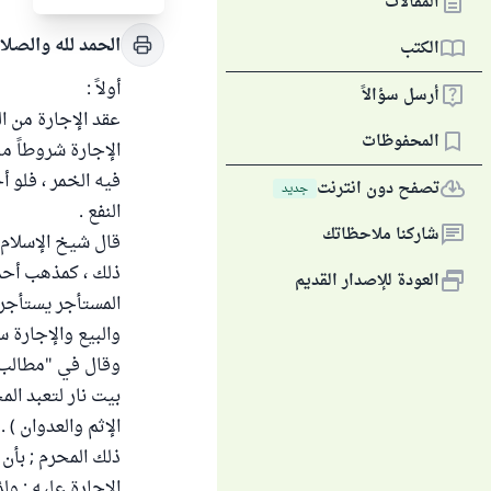
المقالات
الحمد لله والصلا
الكتب
أولاً :
أرسل سؤالاً
عقد الإجارة من ال
المحفوظات
الإجارة شروطاً من
فيه الخمر ، فلو 
تصفح دون انترنت
جديد
النفع .
شاركنا ملاحظاتك
قال شيخ الإسلام 
ذلك ، كمذهب أحمد 
العودة للإصدار القديم
المستأجر يستأجر ا
والبيع والإجارة سوا
بيت نار لتعبد الم
الإثم والعدوان ) 
ذلك المحرم ; بأن 
الإجارة عليه ; ول