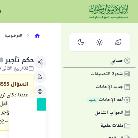
الموضوعية
حكم تأجير ا
حسابي
02/ربيع الثاني/1428 الموافق 19/أبريل/2007
شجرة التصنيفات
السؤال
8555
جديد الإجابات
عندنا دكان نري
أهم الإجابات
جديد
والشبكات فهل 
على من يؤجر دك
الجواب الشامل
وهل هو مسؤول
ملفات علمية
الجواب