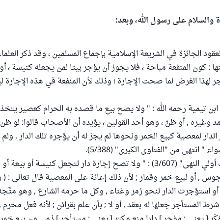
ة والسلام على رسول الله، وبعد:
عقود الجائزة في الشريعة الإسلامية بإجماع المسلمين ، وقد ذكر العلم
ها : كون المنفعة مباحة ، فلا يجوز أن يؤجر بيتا لمن يجعله كنيسة ، أو 
أجر لهذا الغرض لما صحت الإجارة ؛ وذلك لأن المنفعة في هذه الإجارة 
ابن تيمية رحمه الله : " ولا يصح بيع ما قصده به الحرام كعصير يتخذه
وغيره , أو ظنّ ، وهو أحد القولين ، يؤيده أن الأصحاب قالوا: لو ظن 
لدار لمعصية كبيع الخمر ونحوها لم يجز له أن يؤجره تلك الدار , ولم 
ء " انتهى من "الفتاوى الكبرى" (5/388).
وقال في "مطالب أولي النهى" (3/607) : " ولا تصح إجارة دار لتجعل كنيسة أو ب
جوس , أو لبيع خمر وقمار ; لأن ذلك إعانة على المعصية قال تعالى : ( و
. أو استؤجرت الدار لنحو زمر وغناء , وكل ما حرمه الشارع , وهو متِّ
شرط المستأجر جعلها له بعقد , أو لا ; بأن علم بقرائن ; لأنه فعل محرم ,
مُكْرٍ [ يعني : مؤجر ] دارا منع مكتر [ يعني : مستأجر ] ذمي من بيع خمر