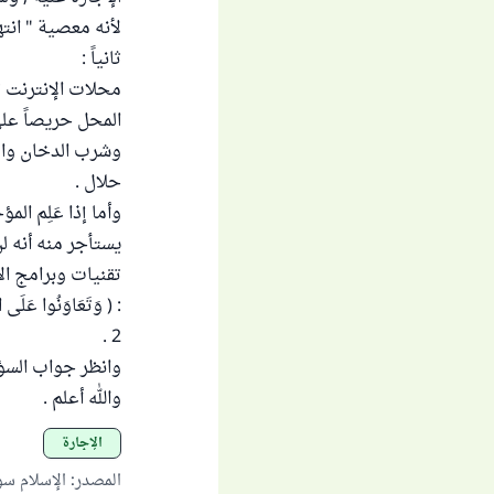
لأنه معصية " انته
ثانياً :
محلات الإنترنت ت
المحل حريصاً على
وشرب الدخان والش
حلال .
وأما إذا عَلِم ال
يستأجر منه أنه ل
تقنيات وبرامج الا
: ( وَتَعَاوَنُوا عَلَى الْ
2 .
وانظر جواب السؤا
والله أعلم .
الإجارة
المصدر
:
الإسلام س