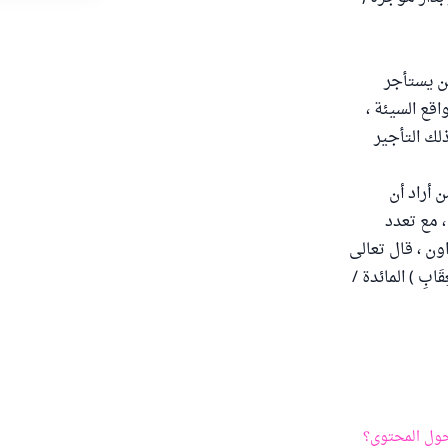
من يستأجر
قع السيئة ،
لك التأجير
 أراد أن
، مع تعدد
ون ، قال تعالى
الْعِقَابِ ) المائدة /
ول المحتوى؟