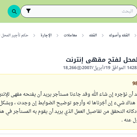
الفقه وأصوله
الفقه
معاملات
الإجارة
حكم تأجير المحل 
لمحل لفتح مقهى إنترنت
18,266
9
د أن نؤجره إن شاء الله وقد جاءنا مستأجر يريد أن يفتحه مقهى للإنت
هناك شيء إن أجّرناها له وأرجو توضيح الضوابط إن وجدت ، وبشكل
انه التحقق من تفاصيل العمل الذي يريد أن يقوم به المستأجر في هذا
 عنه .