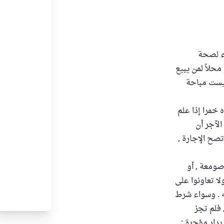
اء لصحة
محلاً لمن يبيع
ليست مباحة
 خمرا إذا علم
الآجر أن
تصح الإجارة ,
يعة أو صومعة , أو
لا تعاونوا على
جه . وسواء شرط
 فلم تجز
 بدار مؤجرة ;