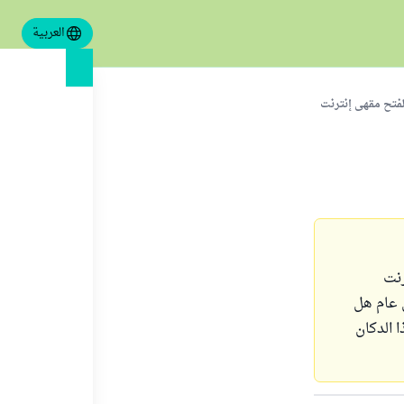
العربية
لفتح مقهى إنترنت
رنت
 عام هل
 الدكان