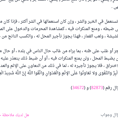
ى .
ستعمل في الخير والشر ، وإن كان استعمالها في الشر أكثر ، فإذا كان 
 ضبطه ، ومنع المنكرات فيه ، كمشاهدة المحرمات والدخول على الموا
يشة ، ولعب القمار ، فهذا يجوز تأجير المحل له ، والكسب الناتج من ذ
مؤجر أو غلب على ظنه ، بما يراه من غالب حال الناس في بلده ، أو حال من
ن يضبط المحل ، ولن يمنع المنكرات فيه ، أو أن ضبط ذلك يتعذر عليه 
ختراق ، فلا يجوز تأجيره له ، لما في ذلك من التعاون على الإثم والعدا
بِرِّ وَالتَّقْوَى وَلا تَعَاوَنُوا عَلَى الإثْمِ وَالْعُدْوَانِ وَاتَّقُوا اللَّهَ إِنَّ اللَّهَ شَدِيدُ 
ل رقم (
82873
) و (
34672
)
ؤال وجواب
هل لديك ملاحظة ح