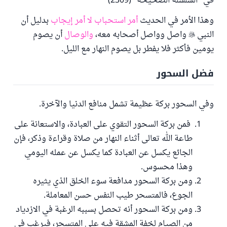
في "السلسلة الصحيحة" (2309)
وهذا الأمر في الحديث
أمر استحباب لا أمر إيجاب
بدليل أن
النبي

واصل وواصل أصحابه معه،
والوصال
أن يصوم
يومين فأكثر فلا يفطر بل يصوم النهار مع الليل.
فضل السحور
وفي السحور بركة عظيمة تشمل منافع الدنيا والآخرة.
فمن بركة السحور التقوي على العبادة، والاستعانة على
طاعة الله تعالى أثناء النهار من صلاة وقراءة وذكر، فإن
الجائع يكسل عن العبادة كما يكسل عن عمله اليومي
وهذا محسوس.
ومن بركة السحور مدافعة سوء الخلق الذي يثيره
الجوع، فالمتسحر طيب النفس حسن المعاملة.
ومن بركة السحور أنه تحصل بسببه الرغبة في الازدياد
من الصيام لخفة المشقة فيه على المتسحر، فيرغب في