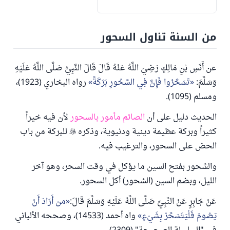
من السنة تناول السحور
عن أَنَسِ بْنِ مَالِكٍ رَضِيَ اللَّهُ عَنْهُ قَالَ قَالَ النَّبِيُّ صَلَّى اللَّهُ عَلَيْهِ
وَسَلَّمَ:
تَسَحَّرُوا فَإِنَّ فِي السَّحُورِ بَرَكَةً
رواه البخاري (1923)،
ومسلم (1095).
الحديث دليل على أن
الصائم مأمور بالسحور
لأن فيه خيراً
كثيراً وبركة عظيمة دينية ودنيوية، وذكره

للبركة من باب
الحض على السحور، والترغيب فيه.
والسَّحور بفتح السين ما يؤكل في وقت السحر، وهو آخر
الليل، وبضم السين (السُحور) أكل السحور.
عَنْ جَابِرٍ عَنْ النَّبِيِّ صَلَّى اللَّهُ عَلَيْهِ وَسَلَّمَ قَالَ:
من أَرَادَ أَنْ
يَصُومَ فَلْيَتَسَحَّرْ بِشَيْءٍ
واه أحمد (14533)، وصححه الألباني