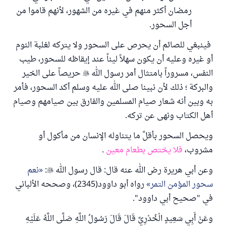
رمضان أكثر منهم في غيره من الشهور، لأنهم قاموا من
أجل السحور.
فينبغي للصائم أن يحرص على السحور ولا يتركه لغلبة النوم
أو غيره وعليه أن يكون سهلاً ليناً عند إيقاظه للسحور، طيب
النفس، مسروراً بامتثال أمر رسول الله

حريصاً على الخير
والبركة ؛ ذلك لأن نبينا صلى الله عليه وسلم أكد السحور، فأمر
به وبين أنه شعار صيام المسلمين والفارق بين صيامهم وصيام
أهل الكتاب ونهى عن تركه.
ويحصل السحور بأقلَّ ما يتناوله الإنسان من مأكول أو
مشروب،
فلا يختص بطعام معين
.
وعن أبي هريرة رض الله عنه قال: قال رسول الله

:
نعم
سحور المؤمن التمر
رواه أبو داوود(2345)، وصححه الألباني
في "صحيح أبي داوود".
وعَنْ أَبِي سَعِيدٍ الْخُدْرِيِّ قَالَ قَالَ رَسُولُ اللَّهِ صَلَّى اللَّهُ عَلَيْهِ