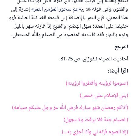
ينتفع بنفسه إلى قريب الظهر، لأن كثرة الأكل تورث الكسل
والفتور، وفي قوله

: ن
عم سحور المؤمن التمر
إشارة إلى
هذا المعنى، فإن التمر بالإضافة إلى قيمته الغذائية العالية فهو
خفيف على المعدة سهل الهضم، والشبع إذا قارنه سهر بالليل
ونوم بالنهار فقد فات به المقصود من الصيام والله المستعان.
المرجع
أحاديث الصيام للفوزان، ص 75-81.
اقرأ أيضا:
(صوموا لرؤيته وأفطروا لرؤيته)
(بني الإسلام على خمس)
(أتاكم رمضان شهر مبارك فرض الله عز وجل عليكم صيامه)
(الصيام جنة فلا يرفث ولا يجهل)
(إلا الصوم فإنه لي وأنا أجزي به...)