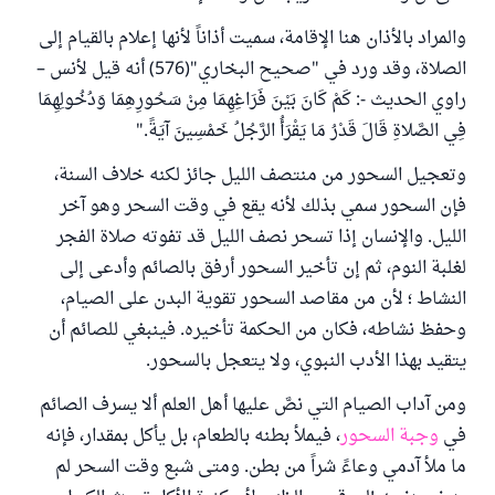
والمراد بالأذان هنا الإقامة، سميت أذاناً لأنها إعلام بالقيام إلى
الصلاة، وقد ورد في "صحيح البخاري"(576) أنه قيل لأنس –
راوي الحديث -: كَمْ كَانَ بَيْنَ فَرَاغِهِمَا مِنْ سَحُورِهِمَا وَدُخُولِهِمَا
فِي الصَّلاةِ قَالَ قَدْرُ مَا يَقْرَأُ الرَّجُلُ خَمْسِينَ آيَةً."
وتعجيل السحور من منتصف الليل جائز لكنه خلاف السنة،
فإن السحور سمي بذلك لأنه يقع في وقت السحر وهو آخر
الليل. والإنسان إذا تسحر نصف الليل قد تفوته صلاة الفجر
لغلبة النوم، ثم إن تأخير السحور أرفق بالصائم وأدعى إلى
النشاط ؛ لأن من مقاصد السحور تقوية البدن على الصيام،
وحفظ نشاطه، فكان من الحكمة تأخيره. فينبغي للصائم أن
يتقيد بهذا الأدب النبوي، ولا يتعجل بالسحور.
ومن آداب الصيام التي نصَّ عليها أهل العلم ألا يسرف الصائم
في
وجبة السحور
، فيملأ بطنه بالطعام، بل يأكل بمقدار، فإنه
ما ملأ آدمي وعاءً شراً من بطن. ومتى شبع وقت السحر لم