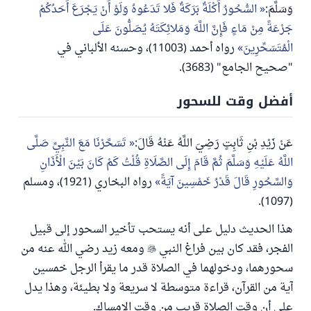
وَسَلَّمَ:
السُّحُورُ أَكْلَةٌ بَرَكَةٌ فَلا تَدَعُوهُ وَلَوْ أَنْ يَجْرَعَ أَحَدُكُمْ
جَرْعَةً مِنْ مَاءٍ فَإِنَّ اللَّهَ وَمَلائِكَتَهُ يُصَلُّونَ عَلَى
الْمُتَسَحِّرِينَ
رواه أحمد (11003)، وحسنه الألباني في
"صحيح الجامع" (3683).
أفضل وقت للسحور
عَنْ زَيْدِ بْنِ ثَابِتٍ رَضِيَ اللَّهُ عَنْهُ قَالَ:
تَسَحَّرْنَا مَعَ النَّبِيِّ صَلَّى
اللَّهُ عَلَيْهِ وَسَلَّمَ ثُمَّ قَامَ إِلَى الصَّلَاةِ قُلْتُ كَمْ كَانَ بَيْنَ الْأَذَانِ
وَالسَّحُورِ قَالَ قَدْرُ خَمْسِينَ آيَةً
رواه البخاري (1921)، ومسلم
(1097).
هذا الحديث دليل على أنه يستحب تأخير السحور إلى قبيل
الفجر، فقد كان بين فراغ النبي

ومعه زيد رضي الله عنه من
سحورهما، ودخولهما في الصلاة قدر ما يقرأ الرجل خمسين
آية من القرآن، قراءة متوسطة لا سريعة ولا بطيئة، وهذا يدل
على أن وقت الصلاة قريب من وقت الإمساك.